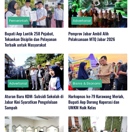
Pemerintah
Advertorial
Bupati Aep Lantik 258 Pejabat,
Pemprov Jabar Ambil Alih
Tekankan Disiplin dan Pelayanan
Pelaksanaan MTQ Jabar 2026
Terbaik untuk Masyarakat
Advertorial
Bisnis & Ekonomi
Aturan Baru KDM: Subsidi Sekolah di
Harkopnas ke-79 Karawang Meriah,
Jabar Kini Syaratkan Pengelolaan
Bupati Aep Dorong Koperasi dan
Sampah
UMKM Naik Kelas