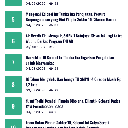
04/08/2026
32
Mengenal Kolonel Inf Tamba Tua Pandjaitan, Perwira
5
Berpengalaman yang Kini Pimpin Sektor 10 Citarum Harum
04/08/2026
32
Air Bersih Kini Mengalir, SMPN 1 Batujaya: Siswa Tak Lagi Antre
6
Wudhu Berkat Program TNI AD
01/08/2026
30
Dansektor 10 Kolonel Inf Tamba Tua Tegaskan Pengabdian
7
untuk Masyarakat
04/08/2026
23
18 Tahun Mengabdi, Gaji Tenaga TU SMPN 14 Cirebon Masih Rp
8
1,2 Juta
03/08/2026
23
Yusuf Taojiri Kembali Pimpin Cibolang, Dilantik Sebagai Kades
9
PAW Periode 2026-2030
03/08/2026
20
Enam Bulan Pimpin Sektor 10, Kolonel Inf Satyo Soroti
10
Pengawasan Limbah dan Budaya Kelola Sampah