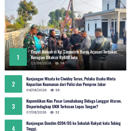
Empat Rumah di Kp. Cimentrik Baros Arjasari Terbakar,
1
Kerugian Ditaksir Rp600 Juta
03/08/2026
74
Kunjungan Wisata ke Ciwidey Turun, Pelaku Usaha Minta
2
Kepastian Keamanan dari Polisi dan Pemprov Jabar
04/08/2026
58
Kepemilikan Kios Pasar Lemahabang Diduga Langgar Aturan,
3
Disperindagkop UKM Terkesan Lepas Tangan?
07/08/2026
32
Kunjungan Dandim 0204/DS ke Sekolah Rakyat kota Tebing
4
Tinggi.