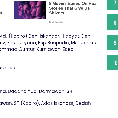
7
8
Md., (Kabiro) Deni Iskandar, Hidayat, Deni
9
riv, Ena Taryana, Eep Saepudin, Muhammad
mmad Guntur, Kurniawan, Ecep
10
sep Tedi
sna, Dadang Yudi Darmawan, SH
awan, ST (Kabiro), Adas Iskandar, Dedah