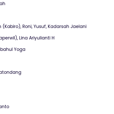
yah
(Kabiro), Roni, Yusuf, Kadarsah Jaelani
rwil), Lina Ariyulianti H
sbahul Yoga
 Matondang
wanto