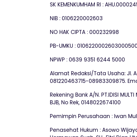
SK KEMENKUMHAM RI : AHU.0000245
NIB : 0106220002603
NO HAK CIPTA : 000232998
PB-UMKU : 010622000260300050
NPWP : 0639 9351 6244 5000
Alamat Redaksi/Tata Usaha: Jl. As
081220463715-08983309875. Email
Rekening Bank A/N. PT.IDISI MULTI
BJB, No Rek, 0148022674100
Pemimpin Perusahaan : Iwan Mu
Penasehat Hukum : Asowo Wijaya, SH