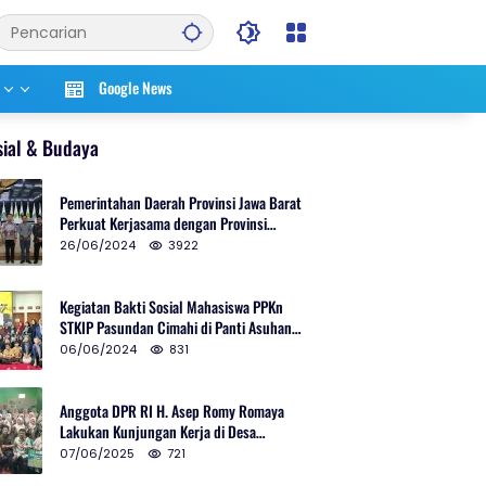
Google News
sial & Budaya
Pemerintahan Daerah Provinsi Jawa Barat
Perkuat Kerjasama dengan Provinsi
Chungcheongnam Do Korea Selatan
26/06/2024
3922
Kegiatan Bakti Sosial Mahasiswa PPKn
STKIP Pasundan Cimahi di Panti Asuhan
Ulul Azmi Kota Cimahi
06/06/2024
831
Anggota DPR RI H. Asep Romy Romaya
Lakukan Kunjungan Kerja di Desa
Patrolsari
07/06/2025
721