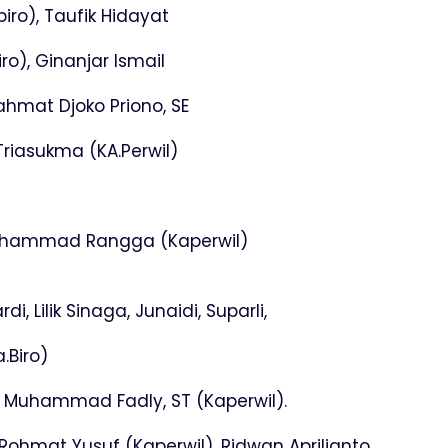
iro), Taufik Hidayat
ro), Ginanjar Ismail
ahmat Djoko Priono, SE
riasukma (KA.Perwil)
 Muhammad Rangga (Kaperwil)
, Lilik Sinaga, Junaidi, Suparli,
.Biro)
: Muhammad Fadly, ST (Kaperwil).
Rohmat Yusuf (Kaperwil), Ridwan Aprilianto