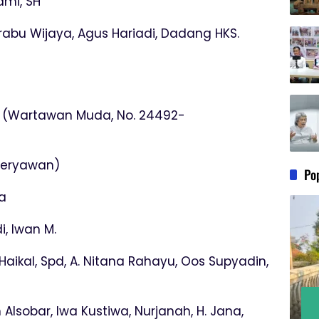
ami, SH
rabu Wijaya, Agus Hariadi, Dadang HKS.
 (Wartawan Muda, No. 24492-
(Heryawan)
Po
ya
i, Iwan M.
Haikal, Spd, A. Nitana Rahayu, Oos Supyadin,
 Alsobar, Iwa Kustiwa, Nurjanah, H. Jana,