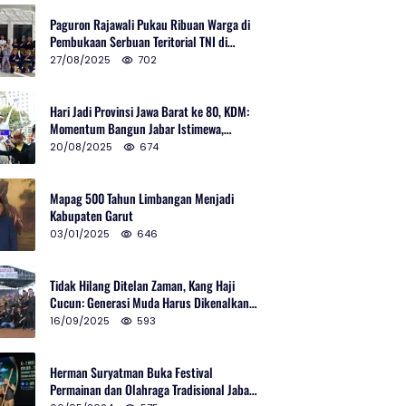
Paguron Rajawali Pukau Ribuan Warga di
Pembukaan Serbuan Teritorial TNI di
Cibatu
27/08/2025
702
Hari Jadi Provinsi Jawa Barat ke 80, KDM:
Momentum Bangun Jabar Istimewa,
Lembur di Urus Kota Ditata
20/08/2025
674
Mapag 500 Tahun Limbangan Menjadi
Kabupaten Garut
03/01/2025
646
Tidak Hilang Ditelan Zaman, Kang Haji
Cucun: Generasi Muda Harus Dikenalkan
Pencak Silat
16/09/2025
593
Herman Suryatman Buka Festival
Permainan dan Olahraga Tradisional Jabar