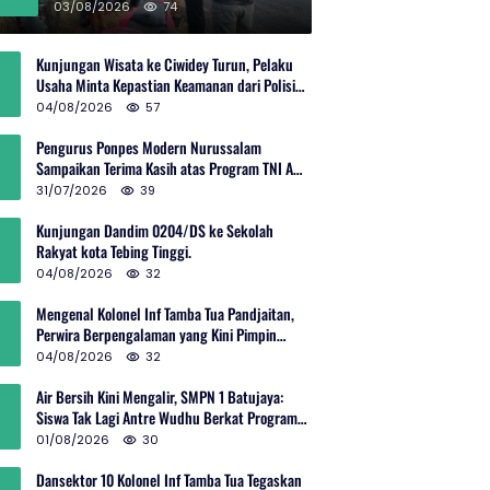
Rp600 Juta
03/08/2026
74
Kunjungan Wisata ke Ciwidey Turun, Pelaku
Usaha Minta Kepastian Keamanan dari Polisi
dan Pemprov Jabar
04/08/2026
57
Pengurus Ponpes Modern Nurussalam
Sampaikan Terima Kasih atas Program TNI AD
Manunggal Air
31/07/2026
39
Kunjungan Dandim 0204/DS ke Sekolah
Rakyat kota Tebing Tinggi.
04/08/2026
32
Mengenal Kolonel Inf Tamba Tua Pandjaitan,
Perwira Berpengalaman yang Kini Pimpin
Sektor 10 Citarum Harum
04/08/2026
32
Air Bersih Kini Mengalir, SMPN 1 Batujaya:
Siswa Tak Lagi Antre Wudhu Berkat Program
TNI AD
01/08/2026
30
Dansektor 10 Kolonel Inf Tamba Tua Tegaskan