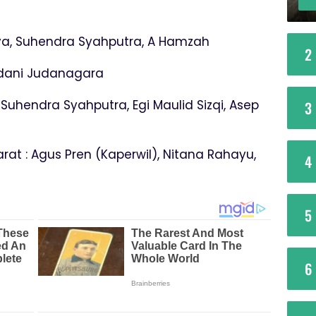
aya, Suhendra Syahputra, A Hamzah
2
mdani Judanagara
Suhendra Syahputra, Egi Maulid Sizqi, Asep
3
rat : Agus Pren (Kaperwil), Nitana Rahayu,
4
5
6