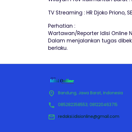
TV Streaming : HR Djoko Priono, S
Perhatian :
Wartawan/Reporter Idisi Online
Dalam menjalankan tugas dibeka
berlaku.
Bandung, Jawa Barat, Indonesia
085282358553; 081220463715
redaksi.idisionline@gmail.com