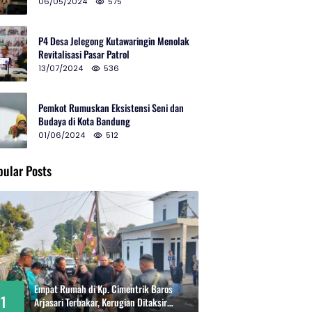
2024 di Gedung Teater Tertutup
06/05/2024
575
P4 Desa Jelegong Kutawaringin Menolak
Revitalisasi Pasar Patrol
13/07/2024
536
Pemkot Rumuskan Eksistensi Seni dan
Budaya di Kota Bandung
01/06/2024
512
pular Posts
Empat Rumah di Kp. Cimentrik Baros
1
Arjasari Terbakar, Kerugian Ditaksir