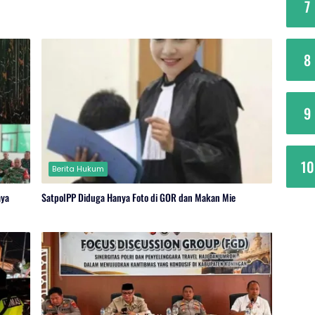
7
8
9
10
Berita Hukum
aya
SatpolPP Diduga Hanya Foto di GOR dan Makan Mie