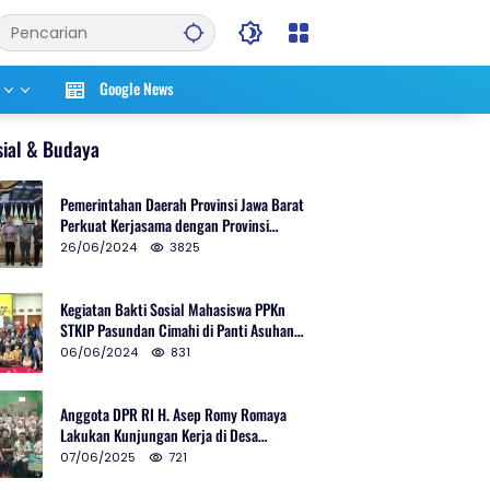
Google News
sial & Budaya
Pemerintahan Daerah Provinsi Jawa Barat
Perkuat Kerjasama dengan Provinsi
Chungcheongnam Do Korea Selatan
26/06/2024
3825
Kegiatan Bakti Sosial Mahasiswa PPKn
STKIP Pasundan Cimahi di Panti Asuhan
Ulul Azmi Kota Cimahi
06/06/2024
831
Anggota DPR RI H. Asep Romy Romaya
Lakukan Kunjungan Kerja di Desa
Patrolsari
07/06/2025
721