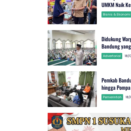
UMKM Naik Ke
Bisnis & Ekonomi
Didukung War
Bandung yang
Advertorial
18/
Pemkab Bandung
hingga Pompa
Pemerintah
18