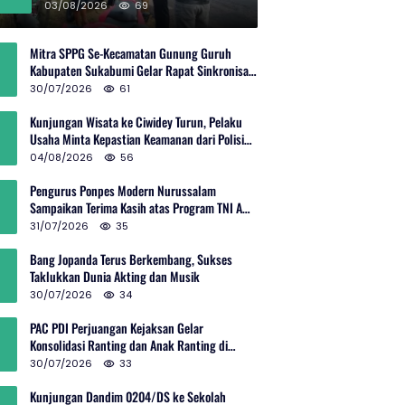
Rp600 Juta
03/08/2026
69
Mitra SPPG Se-Kecamatan Gunung Guruh
Kabupaten Sukabumi Gelar Rapat Sinkronisasi
Pemetaan Penerima Manfaat MBG
30/07/2026
61
Kunjungan Wisata ke Ciwidey Turun, Pelaku
Usaha Minta Kepastian Keamanan dari Polisi
dan Pemprov Jabar
04/08/2026
56
Pengurus Ponpes Modern Nurussalam
Sampaikan Terima Kasih atas Program TNI AD
Manunggal Air
31/07/2026
35
Bang Jopanda Terus Berkembang, Sukses
Taklukkan Dunia Akting dan Musik
30/07/2026
34
PAC PDI Perjuangan Kejaksan Gelar
Konsolidasi Ranting dan Anak Ranting di
Kebon Baru
30/07/2026
33
Kunjungan Dandim 0204/DS ke Sekolah