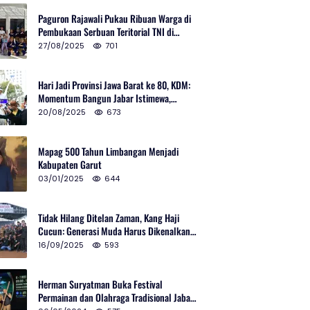
Paguron Rajawali Pukau Ribuan Warga di
Pembukaan Serbuan Teritorial TNI di
Cibatu
27/08/2025
701
Hari Jadi Provinsi Jawa Barat ke 80, KDM:
Momentum Bangun Jabar Istimewa,
Lembur di Urus Kota Ditata
20/08/2025
673
Mapag 500 Tahun Limbangan Menjadi
Kabupaten Garut
03/01/2025
644
Tidak Hilang Ditelan Zaman, Kang Haji
Cucun: Generasi Muda Harus Dikenalkan
Pencak Silat
16/09/2025
593
Herman Suryatman Buka Festival
Permainan dan Olahraga Tradisional Jabar