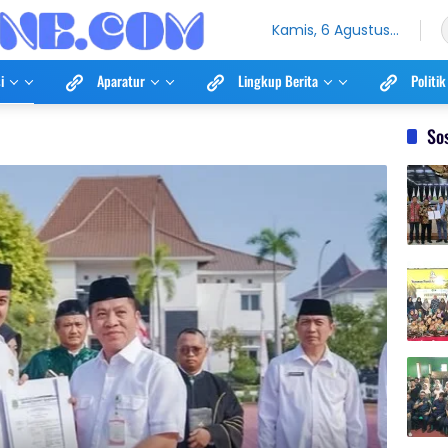
Kamis, 6 Agustus
2026
i
Aparatur
Lingkup Berita
Politik
So