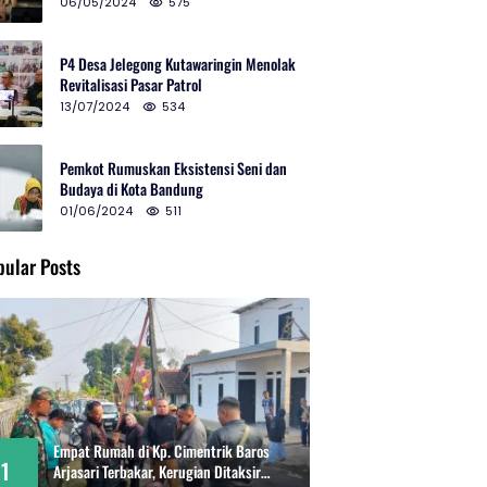
2024 di Gedung Teater Tertutup
06/05/2024
575
P4 Desa Jelegong Kutawaringin Menolak
Revitalisasi Pasar Patrol
13/07/2024
534
Pemkot Rumuskan Eksistensi Seni dan
Budaya di Kota Bandung
01/06/2024
511
pular Posts
Empat Rumah di Kp. Cimentrik Baros
1
Arjasari Terbakar, Kerugian Ditaksir