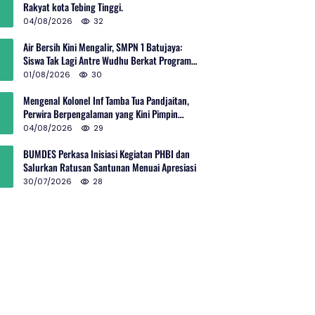
Rakyat kota Tebing Tinggi.
04/08/2026
32
Air Bersih Kini Mengalir, SMPN 1 Batujaya:
Siswa Tak Lagi Antre Wudhu Berkat Program
TNI AD
01/08/2026
30
Mengenal Kolonel Inf Tamba Tua Pandjaitan,
Perwira Berpengalaman yang Kini Pimpin
Sektor 10 Citarum Harum
04/08/2026
29
BUMDES Perkasa Inisiasi Kegiatan PHBI dan
Salurkan Ratusan Santunan Menuai Apresiasi
30/07/2026
28