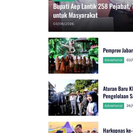
Bupati Aep Lantik 258 Pejabat, 
untuk Masyarakat
03/08/2026
Pemprov Jabar
Advertorial
02/
Aturan Baru KD
Pengelolaan 
Advertorial
26/
Harkopnas ke-