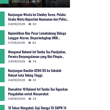
Rp600 Juta
03/08/2026
75
Kunjungan Wisata ke Ciwidey Turun, Pelaku
Usaha Minta Kepastian Keamanan dari Polisi
dan Pemprov Jabar
04/08/2026
63
Kepemilikan Kios Pasar Lemahabang Diduga
Langgar Aturan, Disperindagkop UKM
Terkesan Lepas Tangan?
07/08/2026
62
Mengenal Kolonel Inf Tamba Tua Pandjaitan,
Perwira Berpengalaman yang Kini Pimpin
Sektor 10 Citarum Harum
04/08/2026
34
Kunjungan Dandim 0204/DS ke Sekolah
Rakyat kota Tebing Tinggi.
04/08/2026
33
Dansektor 10 Kolonel Inf Tamba Tua Tegaskan
Pengabdian untuk Masyarakat
04/08/2026
24
18 Tahun Mengabdi, Gaji Tenaga TU SMPN 14