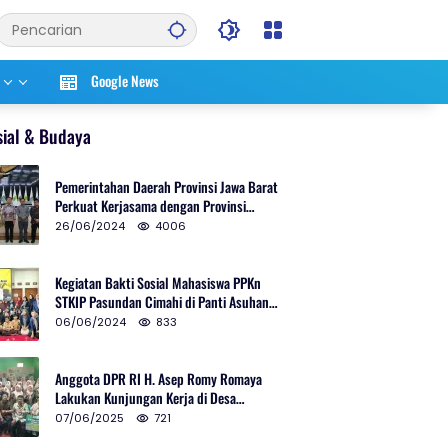
Google News
sial & Budaya
Pemerintahan Daerah Provinsi Jawa Barat
Perkuat Kerjasama dengan Provinsi
Chungcheongnam Do Korea Selatan
26/06/2024
4006
Kegiatan Bakti Sosial Mahasiswa PPKn
STKIP Pasundan Cimahi di Panti Asuhan
Ulul Azmi Kota Cimahi
06/06/2024
833
Anggota DPR RI H. Asep Romy Romaya
Lakukan Kunjungan Kerja di Desa
Patrolsari
07/06/2025
721