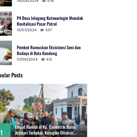
2024 di Gedung Teater Tertutup
06/05/2024
576
P4 Desa Jelegong Kutawaringin Menolak
Revitalisasi Pasar Patrol
13/07/2024
537
Pemkot Rumuskan Eksistensi Seni dan
Budaya di Kota Bandung
01/06/2024
512
pular Posts
Empat Rumah di Kp. Cimentrik Baros
1
Arjasari Terbakar, Kerugian Ditaksir