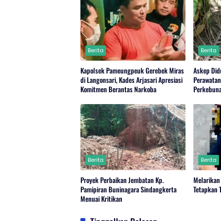
Berita
Berita
Kapolsek Pameungpeuk Gerebek Miras
Askep Did
di Langonsari, Kades Arjasari Apresiasi
Perawatan
Komitmen Berantas Narkoba
Perkebuna
Regional 
Berita
Berita
Proyek Perbaikan Jembatan Kp.
Melarikan 
Pamipiran Buninagara Sindangkerta
Tetapkan 
Menuai Kritikan