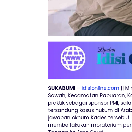
SUKABUMI
–
idisionline.com
|| M
Sawah, Kecamatan Pabuaran, K
praktik sebagai sponsor PMI, sal
tersandung kasus hukum di Arab
jawaban oknum Kades tersebut,
memberlakukan moratorium pe