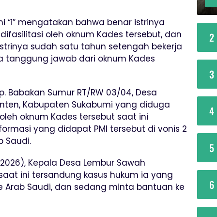
 “i” mengatakan bahwa benar istrinya
difasilitasi oleh oknum Kades tersebut, dan
2
strinya sudah satu tahun setengah bekerja
da tanggung jawab dari oknum Kades
3
a Kp. Babakan Sumur RT/RW 03/04, Desa
nten, Kabupaten Sukabumi yang diduga
4
oleh oknum Kades tersebut saat ini
formasi yang didapat PMI tersebut di vonis 2
b Saudi.
5
i 2026), Kepala Desa Lembur Sawah
at ini tersandung kasus hukum ia yang
6
ke Arab Saudi, dan sedang minta bantuan ke