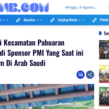
Minggu, 9 Agustus
2026
i
Aparatur
Lingkup Berita
Politik
So
i Kecamatan Pabuaran
i Sponsor PMI Yang Saat ini
m Di Arab Saudi