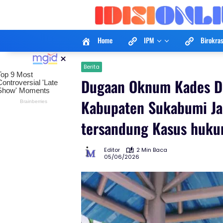
Langsung
ke
konten
Home
IPM
Birokras
×
Berita
Dugaan Oknum Kades D
Kabupaten Sukabumi Jad
tersandung Kasus huku
Editor
2 Min Baca
05/06/2026