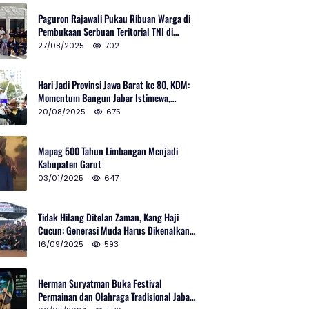
Paguron Rajawali Pukau Ribuan Warga di
Pembukaan Serbuan Teritorial TNI di
Cibatu
27/08/2025
702
Hari Jadi Provinsi Jawa Barat ke 80, KDM:
Momentum Bangun Jabar Istimewa,
Lembur di Urus Kota Ditata
20/08/2025
675
Mapag 500 Tahun Limbangan Menjadi
Kabupaten Garut
03/01/2025
647
Tidak Hilang Ditelan Zaman, Kang Haji
Cucun: Generasi Muda Harus Dikenalkan
Pencak Silat
16/09/2025
593
Herman Suryatman Buka Festival
Permainan dan Olahraga Tradisional Jabar