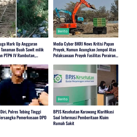
Berita
uga Mark Up Anggaran
Media Cyber BKRI News Kritisi Papan
 Tanaman Buah Sawit milik
Proyek, Namun Acungkan Jempol Atas
n PTPN IV Rambutan,
Pelaksanaan Proyek Fasilitas Perairan
I, Serdang Bedagai
(Kolam Labuh) PP Jayanti
Berita
Diri, Polres Tebing Tinggi
BPJS Kesehatan Karawang Klarifikasi
Tersangka Pemerkosaan DPO
Soal Informasi Pemberitaan Klaim
Rumah Sakit