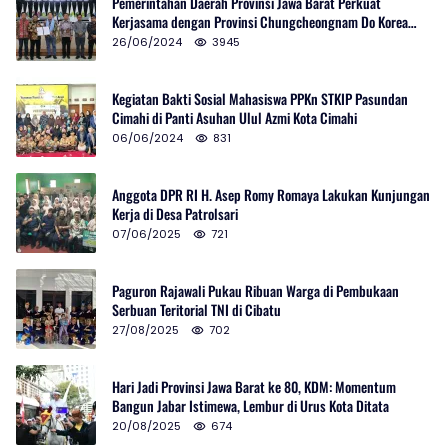
Pemerintahan Daerah Provinsi Jawa Barat Perkuat
Kerjasama dengan Provinsi Chungcheongnam Do Korea
Selatan
26/06/2024
3945
Kegiatan Bakti Sosial Mahasiswa PPKn STKIP Pasundan
Cimahi di Panti Asuhan Ulul Azmi Kota Cimahi
06/06/2024
831
Anggota DPR RI H. Asep Romy Romaya Lakukan Kunjungan
Kerja di Desa Patrolsari
07/06/2025
721
Paguron Rajawali Pukau Ribuan Warga di Pembukaan
Serbuan Teritorial TNI di Cibatu
27/08/2025
702
Hari Jadi Provinsi Jawa Barat ke 80, KDM: Momentum
Bangun Jabar Istimewa, Lembur di Urus Kota Ditata
20/08/2025
674