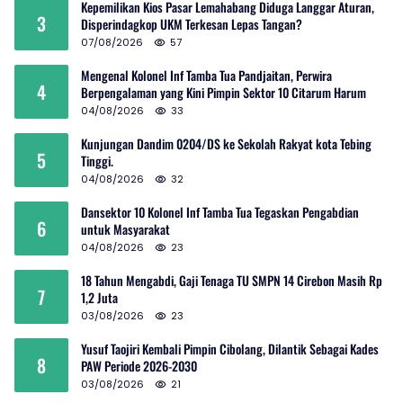
Kepemilikan Kios Pasar Lemahabang Diduga Langgar Aturan,
3
Disperindagkop UKM Terkesan Lepas Tangan?
07/08/2026
57
Mengenal Kolonel Inf Tamba Tua Pandjaitan, Perwira
4
Berpengalaman yang Kini Pimpin Sektor 10 Citarum Harum
04/08/2026
33
Kunjungan Dandim 0204/DS ke Sekolah Rakyat kota Tebing
5
Tinggi.
04/08/2026
32
Dansektor 10 Kolonel Inf Tamba Tua Tegaskan Pengabdian
6
untuk Masyarakat
04/08/2026
23
18 Tahun Mengabdi, Gaji Tenaga TU SMPN 14 Cirebon Masih Rp
7
1,2 Juta
03/08/2026
23
Yusuf Taojiri Kembali Pimpin Cibolang, Dilantik Sebagai Kades
8
PAW Periode 2026-2030
03/08/2026
21