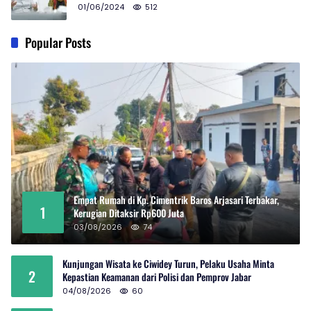
01/06/2024
512
Popular Posts
Empat Rumah di Kp. Cimentrik Baros Arjasari Terbakar,
1
Kerugian Ditaksir Rp600 Juta
03/08/2026
74
Kunjungan Wisata ke Ciwidey Turun, Pelaku Usaha Minta
2
Kepastian Keamanan dari Polisi dan Pemprov Jabar
04/08/2026
60