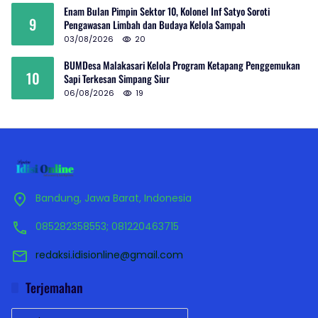
Enam Bulan Pimpin Sektor 10, Kolonel Inf Satyo Soroti
9
Pengawasan Limbah dan Budaya Kelola Sampah
03/08/2026
20
BUMDesa Malakasari Kelola Program Ketapang Penggemukan
10
Sapi Terkesan Simpang Siur
06/08/2026
19
Bandung, Jawa Barat, Indonesia
085282358553; 081220463715
redaksi.idisionline@gmail.com
Terjemahan