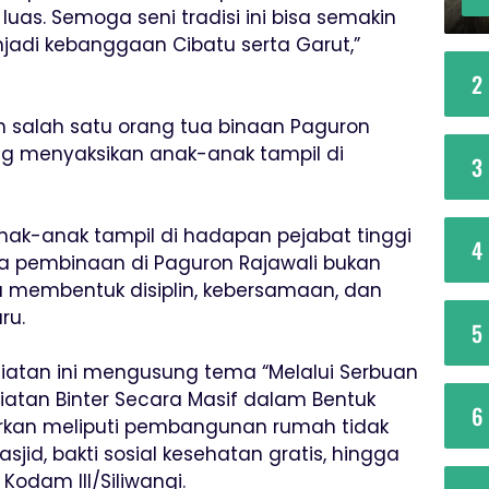
uas. Semoga seni tradisi ini bisa semakin
jadi kebanggaan Cibatu serta Garut,”
2
 salah satu orang tua binaan Paguron
ung menyaksikan anak-anak tampil di
3
ak-anak tampil di hadapan pejabat tinggi
4
wa pembinaan di Paguron Rajawali bukan
uga membentuk disiplin, kebersamaan, dan
ru.
5
giatan ini mengusung tema “Melalui Serbuan
egiatan Binter Secara Masif dalam Bentuk
6
lirkan meliputi pembangunan rumah tidak
asjid, bakti sosial kesehatan gratis, hingga
odam III/Siliwangi.