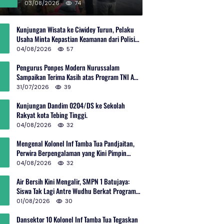
Rp600 Juta
03/08/2026
74
Kunjungan Wisata ke Ciwidey Turun, Pelaku
Usaha Minta Kepastian Keamanan dari Polisi
dan Pemprov Jabar
04/08/2026
57
Pengurus Ponpes Modern Nurussalam
Sampaikan Terima Kasih atas Program TNI AD
Manunggal Air
31/07/2026
39
Kunjungan Dandim 0204/DS ke Sekolah
Rakyat kota Tebing Tinggi.
04/08/2026
32
Mengenal Kolonel Inf Tamba Tua Pandjaitan,
Perwira Berpengalaman yang Kini Pimpin
Sektor 10 Citarum Harum
04/08/2026
32
Air Bersih Kini Mengalir, SMPN 1 Batujaya:
Siswa Tak Lagi Antre Wudhu Berkat Program
TNI AD
01/08/2026
30
Dansektor 10 Kolonel Inf Tamba Tua Tegaskan