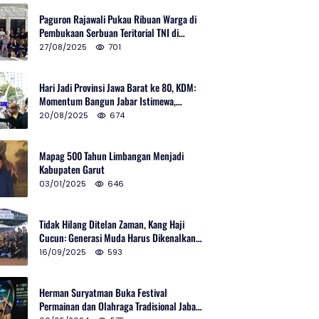
Paguron Rajawali Pukau Ribuan Warga di
Pembukaan Serbuan Teritorial TNI di
Cibatu
27/08/2025
701
Hari Jadi Provinsi Jawa Barat ke 80, KDM:
Momentum Bangun Jabar Istimewa,
Lembur di Urus Kota Ditata
20/08/2025
674
Mapag 500 Tahun Limbangan Menjadi
Kabupaten Garut
03/01/2025
646
Tidak Hilang Ditelan Zaman, Kang Haji
Cucun: Generasi Muda Harus Dikenalkan
Pencak Silat
16/09/2025
593
Herman Suryatman Buka Festival
Permainan dan Olahraga Tradisional Jabar