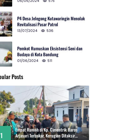
2024 di Gedung Teater Tertutup
06/05/2024
575
P4 Desa Jelegong Kutawaringin Menolak
Revitalisasi Pasar Patrol
13/07/2024
536
Pemkot Rumuskan Eksistensi Seni dan
Budaya di Kota Bandung
01/06/2024
511
pular Posts
Empat Rumah di Kp. Cimentrik Baros
1
Arjasari Terbakar, Kerugian Ditaksir