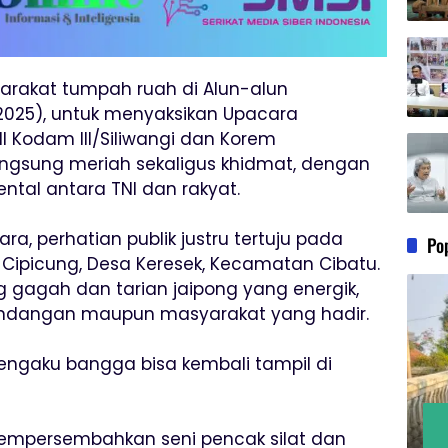
syarakat tumpah ruah di Alun-alun
2025), untuk menyaksikan Upacara
I Kodam III/Siliwangi dan Korem
ngsung meriah sekaligus khidmat, dengan
tal antara TNI dan rakyat.
ra, perhatian publik justru tertuju pada
Po
Cipicung, Desa Keresek, Kecamatan Cibatu.
g gagah dan tarian jaipong yang energik,
ndangan maupun masyarakat yang hadir.
mengaku bangga bisa kembali tampil di
empersembahkan seni pencak silat dan