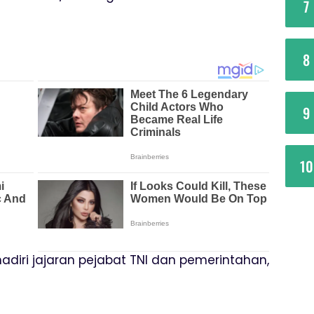
7
8
9
10
adiri jajaran pejabat TNI dan pemerintahan,