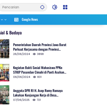
Google News
sial & Budaya
Pemerintahan Daerah Provinsi Jawa Barat
Perkuat Kerjasama dengan Provinsi
Chungcheongnam Do Korea Selatan
26/06/2024
3898
Kegiatan Bakti Sosial Mahasiswa PPKn
STKIP Pasundan Cimahi di Panti Asuhan
Ulul Azmi Kota Cimahi
06/06/2024
831
Anggota DPR RI H. Asep Romy Romaya
Lakukan Kunjungan Kerja di Desa
Patrolsari
07/06/2025
721