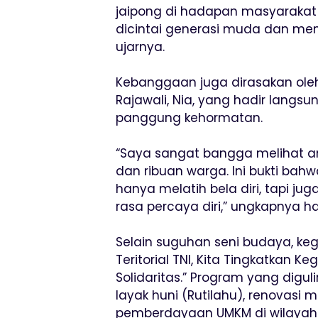
jaipong di hadapan masyarakat l
dicintai generasi muda dan men
ujarnya.
Kebanggaan juga dirasakan oleh
Rajawali, Nia, yang hadir langs
panggung kehormatan.
“Saya sangat bangga melihat an
dan ribuan warga. Ini bukti bah
hanya melatih bela diri, tapi j
rasa percaya diri,” ungkapnya ha
Selain suguhan seni budaya, ke
Teritorial TNI, Kita Tingkatkan K
Solidaritas.” Program yang digu
layak huni (Rutilahu), renovasi m
pemberdayaan UMKM di wilayah K