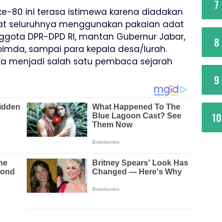
7
 ke-80 ini terasa istimewa karena diadakan
pat seluruhnya menggunakan pakaian adat
nggota DPR-DPD RI, mantan Gubernur Jabar,
8
opimda, sampai para kepala desa/lurah.
oka menjadi salah satu pembaca sejarah
9
10