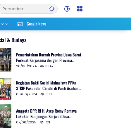
Google News
sial & Budaya
Pemerintahan Daerah Provinsi Jawa Barat
Perkuat Kerjasama dengan Provinsi
Chungcheongnam Do Korea Selatan
26/06/2024
3947
Kegiatan Bakti Sosial Mahasiswa PPKn
STKIP Pasundan Cimahi di Panti Asuhan
Ulul Azmi Kota Cimahi
06/06/2024
833
Anggota DPR RI H. Asep Romy Romaya
Lakukan Kunjungan Kerja di Desa
Patrolsari
07/06/2025
721