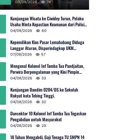
Rp600 Juta
03/08/2026
74
Kunjungan Wisata ke Ciwidey Turun, Pelaku
Usaha Minta Kepastian Keamanan dari Polisi
dan Pemprov Jabar
04/08/2026
60
Kepemilikan Kios Pasar Lemahabang Diduga
Langgar Aturan, Disperindagkop UKM
Terkesan Lepas Tangan?
07/08/2026
57
Mengenal Kolonel Inf Tamba Tua Pandjaitan,
Perwira Berpengalaman yang Kini Pimpin
Sektor 10 Citarum Harum
04/08/2026
33
Kunjungan Dandim 0204/DS ke Sekolah
Rakyat kota Tebing Tinggi.
04/08/2026
32
Dansektor 10 Kolonel Inf Tamba Tua Tegaskan
Pengabdian untuk Masyarakat
04/08/2026
23
18 Tahun Mengabdi, Gaji Tenaga TU SMPN 14