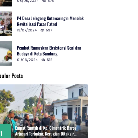
2024 di Gedung Teater Tertutup
06/05/2024
575
P4 Desa Jelegong Kutawaringin Menolak
Revitalisasi Pasar Patrol
13/07/2024
537
Pemkot Rumuskan Eksistensi Seni dan
Budaya di Kota Bandung
01/06/2024
512
pular Posts
Empat Rumah di Kp. Cimentrik Baros
1
Arjasari Terbakar, Kerugian Ditaksir