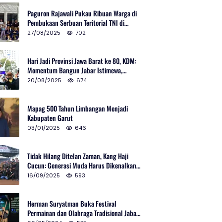
Paguron Rajawali Pukau Ribuan Warga di
Pembukaan Serbuan Teritorial TNI di
Cibatu
27/08/2025
702
Hari Jadi Provinsi Jawa Barat ke 80, KDM:
Momentum Bangun Jabar Istimewa,
Lembur di Urus Kota Ditata
20/08/2025
674
Mapag 500 Tahun Limbangan Menjadi
Kabupaten Garut
03/01/2025
646
Tidak Hilang Ditelan Zaman, Kang Haji
Cucun: Generasi Muda Harus Dikenalkan
Pencak Silat
16/09/2025
593
Herman Suryatman Buka Festival
Permainan dan Olahraga Tradisional Jabar