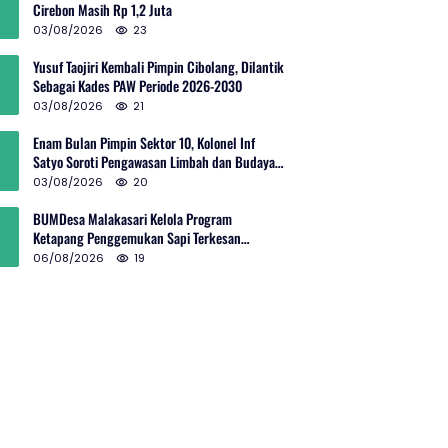
Cirebon Masih Rp 1,2 Juta
03/08/2026
23
Yusuf Taojiri Kembali Pimpin Cibolang, Dilantik
Sebagai Kades PAW Periode 2026-2030
03/08/2026
21
Enam Bulan Pimpin Sektor 10, Kolonel Inf
Satyo Soroti Pengawasan Limbah dan Budaya
Kelola Sampah
03/08/2026
20
BUMDesa Malakasari Kelola Program
Ketapang Penggemukan Sapi Terkesan
Simpang Siur
06/08/2026
19