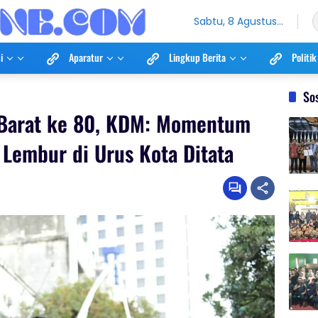
Sabtu, 8 Agustus
2026
i
Aparatur
Lingkup Berita
Politik
So
a Barat ke 80, KDM: Momentum
 Lembur di Urus Kota Ditata