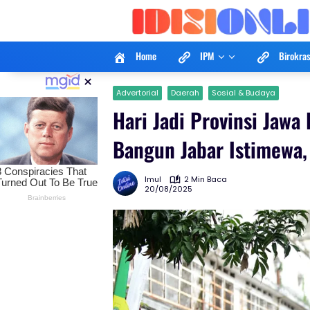
Langsung
ke
konten
Home
IPM
Birokras
×
Advertorial
Daerah
Sosial & Budaya
Hari Jadi Provinsi Jaw
Bangun Jabar Istimewa,
Imul
2 Min Baca
20/08/2025