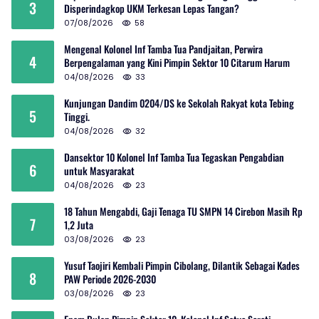
3
Disperindagkop UKM Terkesan Lepas Tangan?
07/08/2026
58
Mengenal Kolonel Inf Tamba Tua Pandjaitan, Perwira
4
Berpengalaman yang Kini Pimpin Sektor 10 Citarum Harum
04/08/2026
33
Kunjungan Dandim 0204/DS ke Sekolah Rakyat kota Tebing
5
Tinggi.
04/08/2026
32
Dansektor 10 Kolonel Inf Tamba Tua Tegaskan Pengabdian
6
untuk Masyarakat
04/08/2026
23
18 Tahun Mengabdi, Gaji Tenaga TU SMPN 14 Cirebon Masih Rp
7
1,2 Juta
03/08/2026
23
Yusuf Taojiri Kembali Pimpin Cibolang, Dilantik Sebagai Kades
8
PAW Periode 2026-2030
03/08/2026
23