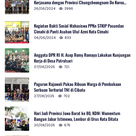
Kerjasama dengan Provinsi Chungcheongnam Do Korea
Selatan
26/06/2024
3996
Kegiatan Bakti Sosial Mahasiswa PPKn STKIP Pasundan
Cimahi di Panti Asuhan Ulul Azmi Kota Cimahi
06/06/2024
833
Anggota DPR RI H. Asep Romy Romaya Lakukan Kunjungan
Kerja di Desa Patrolsari
07/06/2025
721
Paguron Rajawali Pukau Ribuan Warga di Pembukaan
Serbuan Teritorial TNI di Cibatu
27/08/2025
702
Hari Jadi Provinsi Jawa Barat ke 80, KDM: Momentum
Bangun Jabar Istimewa, Lembur di Urus Kota Ditata
20/08/2025
675