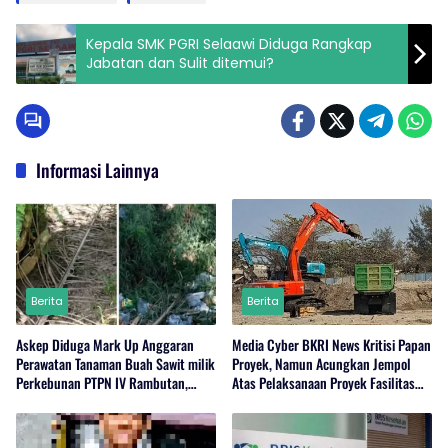
Kepala SMK PGRI Selaawi Diduga Rangkap
Jabatan dan Sulit ditemui?
Informasi Lainnya
Berita
Berita
Askep Diduga Mark Up Anggaran
Media Cyber BKRI News Kritisi Papan
Perawatan Tanaman Buah Sawit milik
Proyek, Namun Acungkan Jempol
Perkebunan PTPN IV Rambutan,
Atas Pelaksanaan Proyek Fasilitas
Regional I, Serdang Bedagai.
Perairan (Kolam Labuh) PP Jayanti