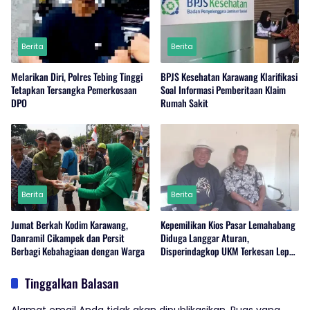
Berita
Berita
Melarikan Diri, Polres Tebing Tinggi
BPJS Kesehatan Karawang Klarifikasi
Tetapkan Tersangka Pemerkosaan
Soal Informasi Pemberitaan Klaim
DPO
Rumah Sakit
Berita
Berita
Jumat Berkah Kodim Karawang,
Kepemilikan Kios Pasar Lemahabang
Danramil Cikampek dan Persit
Diduga Langgar Aturan,
Berbagi Kebahagiaan dengan Warga
Disperindagkop UKM Terkesan Lepas
Tangan?
Tinggalkan Balasan
Alamat email Anda tidak akan dipublikasikan.
Ruas yang