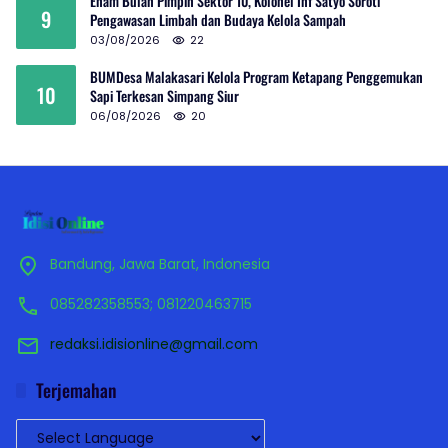
Enam Bulan Pimpin Sektor 10, Kolonel Inf Satyo Soroti
9
Pengawasan Limbah dan Budaya Kelola Sampah
03/08/2026
22
BUMDesa Malakasari Kelola Program Ketapang Penggemukan
10
Sapi Terkesan Simpang Siur
06/08/2026
20
Bandung, Jawa Barat, Indonesia
085282358553; 081220463715
redaksi.idisionline@gmail.com
Terjemahan