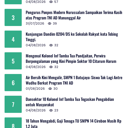
04/08/2026
57
Pengurus Ponpes Modern Nurussalam Sampaikan Terima Kasih
3
atas Program TNI AD Manunggal Air
31/07/2026
39
Kunjungan Dandim 0204/DS ke Sekolah Rakyat kota Tebing
4
Tinggi.
04/08/2026
32
Mengenal Kolonel Inf Tamba Tua Pandjaitan, Perwira
5
Berpengalaman yang Kini Pimpin Sektor 10 Citarum Harum
04/08/2026
32
Air Bersih Kini Mengalir, SMPN 1 Batujaya: Siswa Tak Lagi Antre
6
Wudhu Berkat Program TNI AD
01/08/2026
30
Dansektor 10 Kolonel Inf Tamba Tua Tegaskan Pengabdian
7
untuk Masyarakat
04/08/2026
23
18 Tahun Mengabdi, Gaji Tenaga TU SMPN 14 Cirebon Masih Rp
8
1,2 Juta