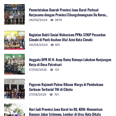
Pemerintahan Daerah Provinsi Jawa Barat Perkuat
Kerjasama dengan Provinsi Chungcheongnam Do Korea
Selatan
26/06/2024
3879
Kegiatan Bakti Sosial Mahasiswa PPKn STKIP Pasundan
Cimahi di Panti Asuhan Ulul Azmi Kota Cimahi
06/06/2024
831
Anggota DPR RI H. Asep Romy Romaya Lakukan Kunjungan
Kerja di Desa Patrolsari
07/06/2025
721
Paguron Rajawali Pukau Ribuan Warga di Pembukaan
Serbuan Teritorial TNI di Cibatu
27/08/2025
701
Hari Jadi Provinsi Jawa Barat ke 80, KDM: Momentum
Bangun Jabar Istimewa, Lembur di Urus Kota Ditata