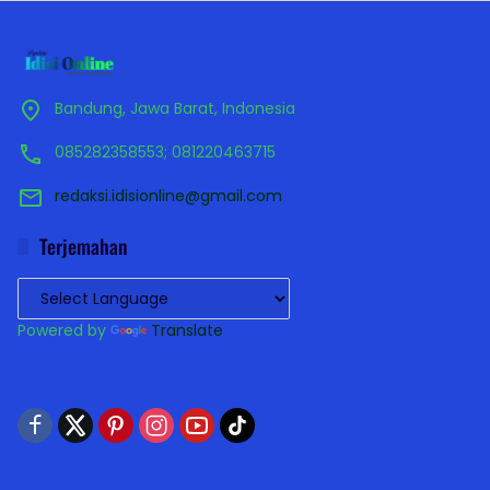
Bandung, Jawa Barat, Indonesia
085282358553; 081220463715
redaksi.idisionline@gmail.com
Terjemahan
Powered by
Translate