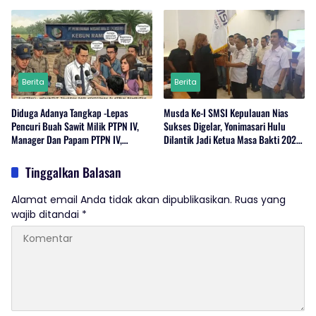
Sukabumi
Berita
Berita
Diduga Adanya Tangkap -Lepas
Musda Ke-I SMSI Kepulauan Nias
Pencuri Buah Sawit Milik PTPN IV,
Sukses Digelar, Yonimasari Hulu
Manager Dan Papam PTPN IV,
Dilantik Jadi Ketua Masa Bakti 2026-
Regional 1 Rambutan,Serdang
2029
Bedagai Bungkam Saat Di Konfirmasi
Tinggalkan Balasan
Wartawan.
Alamat email Anda tidak akan dipublikasikan.
Ruas yang
wajib ditandai
*