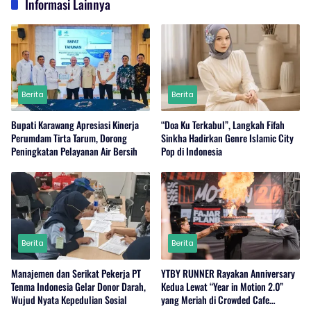
Informasi Lainnya
Berita
Berita
Bupati Karawang Apresiasi Kinerja
“Doa Ku Terkabul”, Langkah Fifah
Perumdam Tirta Tarum, Dorong
Sinkha Hadirkan Genre Islamic City
Peningkatan Pelayanan Air Bersih
Pop di Indonesia
Berita
Berita
Manajemen dan Serikat Pekerja PT
YTBY RUNNER Rayakan Anniversary
Tenma Indonesia Gelar Donor Darah,
Kedua Lewat “Year in Motion 2.0”
Wujud Nyata Kepedulian Sosial
yang Meriah di Crowded Cafe