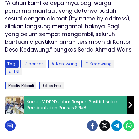
“Arahan kami ke depannya, bagi warga
penerima manfaat yang datanya sudah
sesuai dengan alamat (by name by address),
silakan langsung mengambil haknya. Bagi
yang belum sempat mengambil, seluruh
bantuan dipastikan aman tersimpan di Kantor
Desa Kedawung,” pungkas Serda Ahmad Waris.
Tag:
bansos
Karawang
Kedawung
TNI
Penulis: Rohendi
Editor: Iwan
Komisi V DPRD Jabar Respon Positif Usulan
Pembentukan Pansus SPMB