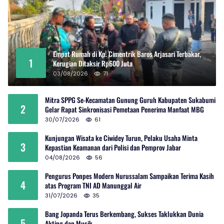
Empat Rumah di Kp. Cimentrik Baros Arjasari Terbakar,
1
Kerugian Ditaksir Rp600 Juta
03/08/2026
71
Mitra SPPG Se-Kecamatan Gunung Guruh Kabupaten Sukabumi
2
Gelar Rapat Sinkronisasi Pemetaan Penerima Manfaat MBG
30/07/2026
61
Kunjungan Wisata ke Ciwidey Turun, Pelaku Usaha Minta
3
Kepastian Keamanan dari Polisi dan Pemprov Jabar
04/08/2026
56
Pengurus Ponpes Modern Nurussalam Sampaikan Terima Kasih
4
atas Program TNI AD Manunggal Air
31/07/2026
35
Bang Jopanda Terus Berkembang, Sukses Taklukkan Dunia
5
Akting dan Musik