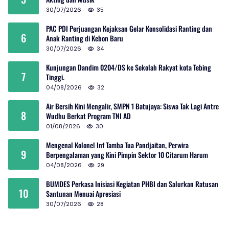
30/07/2026
35
PAC PDI Perjuangan Kejaksan Gelar Konsolidasi Ranting dan
6
Anak Ranting di Kebon Baru
30/07/2026
34
Kunjungan Dandim 0204/DS ke Sekolah Rakyat kota Tebing
7
Tinggi.
04/08/2026
32
Air Bersih Kini Mengalir, SMPN 1 Batujaya: Siswa Tak Lagi Antre
8
Wudhu Berkat Program TNI AD
01/08/2026
30
Mengenal Kolonel Inf Tamba Tua Pandjaitan, Perwira
9
Berpengalaman yang Kini Pimpin Sektor 10 Citarum Harum
04/08/2026
29
BUMDES Perkasa Inisiasi Kegiatan PHBI dan Salurkan Ratusan
10
Santunan Menuai Apresiasi
30/07/2026
28