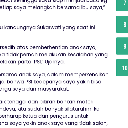
h hebat sehingga saya siap menjadi bacaleg
7
n setiap saya melangkah bersama ibu saya,”
8
bu kandungnya Sukarwati yang saat ini
9
rsedih atas pemberhentian anak saya,
ya tidak pernah melakukan kesalahan yang
ekan partai PSI,” Ujarnya.
10
bersama anak saya, dalam memperkenalkan
ga, bahwa PSI kedepanya saya yakin bisa
rga saya dan masyarakat.
ik tenaga, dan pikiran bahkan materi
desa, kita sudah banyak silaturahmi ke
 berharap ketua dan pengurus untuk
na saya yakin anak saya yang tidak salah,