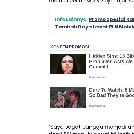
melalui pesan wa SD aja,” ujar K
Info Lainnya
Promo Spesial Ra
Tambah Daya Lewat PLN Mobile
“Saya sagat bangga menjadi ang