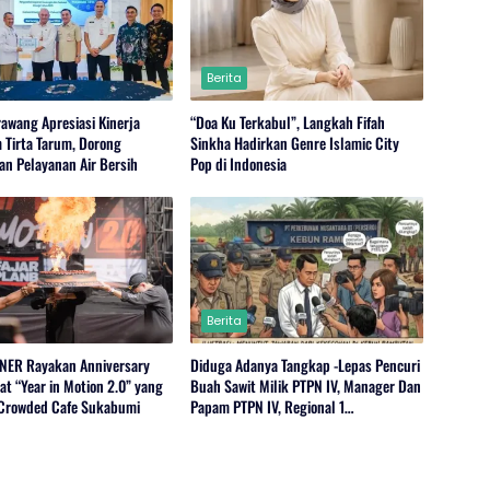
Berita
rawang Apresiasi Kinerja
“Doa Ku Terkabul”, Langkah Fifah
Tirta Tarum, Dorong
Sinkha Hadirkan Genre Islamic City
an Pelayanan Air Bersih
Pop di Indonesia
Berita
NER Rayakan Anniversary
Diduga Adanya Tangkap -Lepas Pencuri
t “Year in Motion 2.0” yang
Buah Sawit Milik PTPN IV, Manager Dan
 Crowded Cafe Sukabumi
Papam PTPN IV, Regional 1
Rambutan,Serdang Bedagai Bungkam
Saat Di Konfirmasi Wartawan.