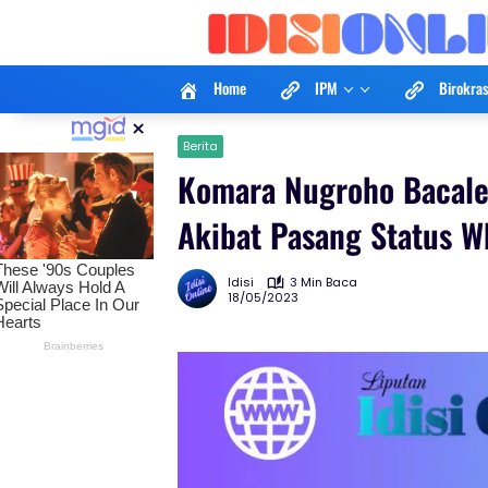
Langsung
ke
konten
Home
IPM
Birokras
×
Berita
Komara Nugroho Bacale
Akibat Pasang Status W
Idisi
3 Min Baca
18/05/2023