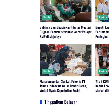
Berita
Berita
Babinsa dan Bhabinkamtibmas Mediasi
Bupati Ka
Dugaan Pemicu Keributan Antar Pelajar
Perumdam 
SMP di Majalaya
Peningkat
Berita
Berita
Manajemen dan Serikat Pekerja PT
YTBY RUN
Tenma Indonesia Gelar Donor Darah,
Kedua Lewa
Wujud Nyata Kepedulian Sosial
Meriah di
Tinggalkan Balasan