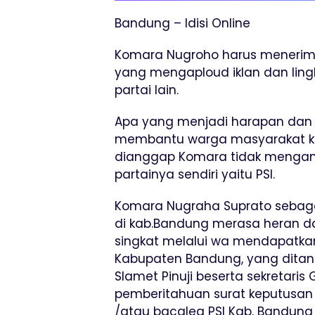
Bandung – Idisi Online
Komara Nugroho harus menerima
yang mengaploud iklan dan ling
partai lain.
Apa yang menjadi harapan dan 
membantu warga masyarakat keci
dianggap Komara tidak mengan
partainya sendiri yaitu PSI.
Komara Nugraha Suprato sebagai 
di kab.Bandung merasa heran 
singkat melalui wa mendapatkan
Kabupaten Bandung, yang ditand
Slamet Pinuji beserta sekretaris 
pemberitahuan surat keputusa
/atau bacaleg PSI Kab. Bandung