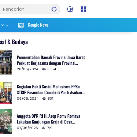
Google News
sial & Budaya
Pemerintahan Daerah Provinsi Jawa Barat
Perkuat Kerjasama dengan Provinsi
Chungcheongnam Do Korea Selatan
26/06/2024
3854
Kegiatan Bakti Sosial Mahasiswa PPKn
STKIP Pasundan Cimahi di Panti Asuhan
Ulul Azmi Kota Cimahi
06/06/2024
831
Anggota DPR RI H. Asep Romy Romaya
Lakukan Kunjungan Kerja di Desa
Patrolsari
07/06/2025
721