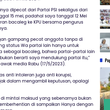
a dipecat dari Partai PSI sekaligus dari
ggal 15 mei, padahal saya tanggal 12 Mei
aran bacaleg ke KPU bersama pengurus
nya.
dengan gampang pecat anggota tanpa di
sang status Wa partai lain hanya untuk
sebagai bacaleg, bahwa partai-partai lain
bukan berarti saya mendukung partai itu,”
Po
awak media Rabu (17/5/2023).
s anti intoleran juga anti korupsi,
ijak dalam mengambil keputusan, apalagi
k di mintai maksud yang sebenarnya bukan
 pemberhentian di sampaikan Hanya dengan