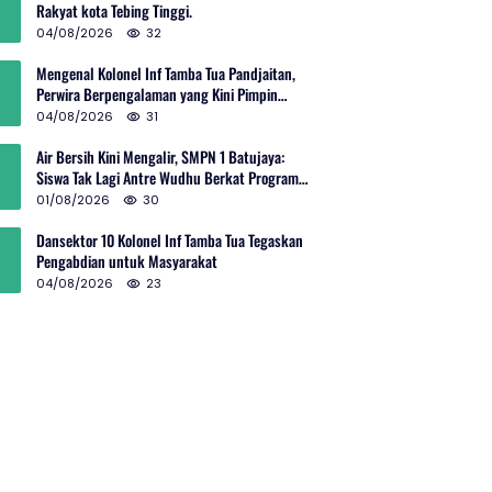
Rakyat kota Tebing Tinggi.
04/08/2026
32
Mengenal Kolonel Inf Tamba Tua Pandjaitan,
Perwira Berpengalaman yang Kini Pimpin
Sektor 10 Citarum Harum
04/08/2026
31
Air Bersih Kini Mengalir, SMPN 1 Batujaya:
Siswa Tak Lagi Antre Wudhu Berkat Program
TNI AD
01/08/2026
30
Dansektor 10 Kolonel Inf Tamba Tua Tegaskan
Pengabdian untuk Masyarakat
04/08/2026
23