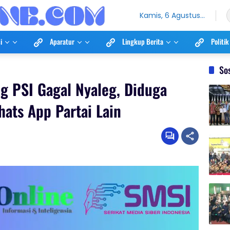
Kamis, 6 Agustus
2026
i
Aparatur
Lingkup Berita
Politik
So
g PSI Gagal Nyaleg, Diduga
hats App Partai Lain