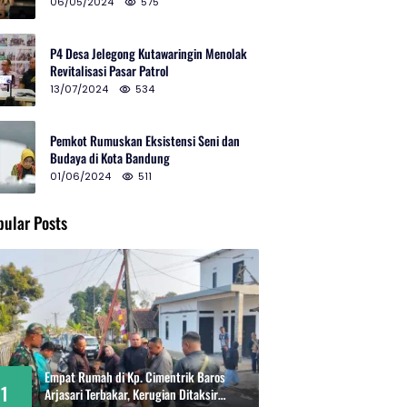
2024 di Gedung Teater Tertutup
06/05/2024
575
P4 Desa Jelegong Kutawaringin Menolak
Revitalisasi Pasar Patrol
13/07/2024
534
Pemkot Rumuskan Eksistensi Seni dan
Budaya di Kota Bandung
01/06/2024
511
pular Posts
Empat Rumah di Kp. Cimentrik Baros
1
Arjasari Terbakar, Kerugian Ditaksir