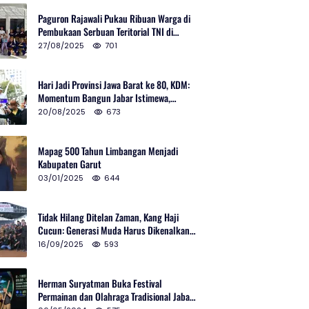
Paguron Rajawali Pukau Ribuan Warga di
Pembukaan Serbuan Teritorial TNI di
Cibatu
27/08/2025
701
Hari Jadi Provinsi Jawa Barat ke 80, KDM:
Momentum Bangun Jabar Istimewa,
Lembur di Urus Kota Ditata
20/08/2025
673
Mapag 500 Tahun Limbangan Menjadi
Kabupaten Garut
03/01/2025
644
Tidak Hilang Ditelan Zaman, Kang Haji
Cucun: Generasi Muda Harus Dikenalkan
Pencak Silat
16/09/2025
593
Herman Suryatman Buka Festival
Permainan dan Olahraga Tradisional Jabar