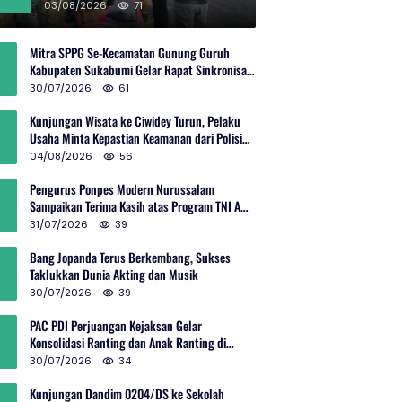
Rp600 Juta
03/08/2026
71
Mitra SPPG Se-Kecamatan Gunung Guruh
Kabupaten Sukabumi Gelar Rapat Sinkronisasi
Pemetaan Penerima Manfaat MBG
30/07/2026
61
Kunjungan Wisata ke Ciwidey Turun, Pelaku
Usaha Minta Kepastian Keamanan dari Polisi
dan Pemprov Jabar
04/08/2026
56
Pengurus Ponpes Modern Nurussalam
Sampaikan Terima Kasih atas Program TNI AD
Manunggal Air
31/07/2026
39
Bang Jopanda Terus Berkembang, Sukses
Taklukkan Dunia Akting dan Musik
30/07/2026
39
PAC PDI Perjuangan Kejaksan Gelar
Konsolidasi Ranting dan Anak Ranting di
Kebon Baru
30/07/2026
34
Kunjungan Dandim 0204/DS ke Sekolah