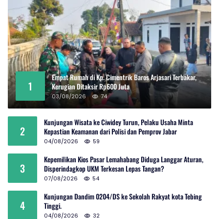
Empat Rumah di Kp. Cimentrik Baros Arjasari Terbakar,
1
Kerugian Ditaksir Rp600 Juta
03/08/2026
74
Kunjungan Wisata ke Ciwidey Turun, Pelaku Usaha Minta
2
Kepastian Keamanan dari Polisi dan Pemprov Jabar
04/08/2026
59
Kepemilikan Kios Pasar Lemahabang Diduga Langgar Aturan,
3
Disperindagkop UKM Terkesan Lepas Tangan?
07/08/2026
54
Kunjungan Dandim 0204/DS ke Sekolah Rakyat kota Tebing
4
Tinggi.
04/08/2026
32