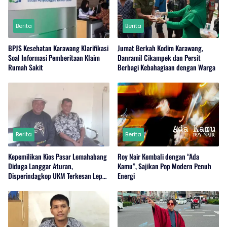
Berita
Berita
BPJS Kesehatan Karawang Klarifikasi
Jumat Berkah Kodim Karawang,
Soal Informasi Pemberitaan Klaim
Danramil Cikampek dan Persit
Rumah Sakit
Berbagi Kebahagiaan dengan Warga
Berita
Berita
Kepemilikan Kios Pasar Lemahabang
Roy Nair Kembali dengan “Ada
Diduga Langgar Aturan,
Kamu”, Sajikan Pop Modern Penuh
Disperindagkop UKM Terkesan Lepas
Energi
Tangan?