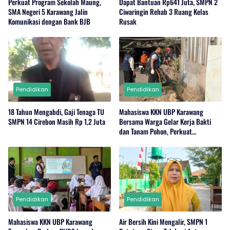
Perkuat Program Sekolah Maung,
Dapat Bantuan Rp641 Juta, SMPN 2
SMA Negeri 5 Karawang Jalin
Ciwaringin Rehab 3 Ruang Kelas
Komunikasi dengan Bank BJB
Rusak
Pendidikan
Pendidikan
18 Tahun Mengabdi, Gaji Tenaga TU
Mahasiswa KKN UBP Karawang
SMPN 14 Cirebon Masih Rp 1,2 Juta
Bersama Warga Gelar Kerja Bakti
dan Tanam Pohon, Perkuat
Kepedulian Lingkungan di Wanajaya
Pendidikan
Pendidikan
Mahasiswa KKN UBP Karawang
Air Bersih Kini Mengalir, SMPN 1