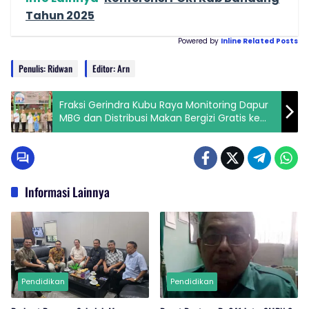
Tahun 2025
Powered by
Inline Related Posts
Penulis: Ridwan
Editor: Arn
Fraksi Gerindra Kubu Raya Monitoring Dapur
MBG dan Distribusi Makan Bergizi Gratis ke
Sekolah
Informasi Lainnya
Pendidikan
Pendidikan