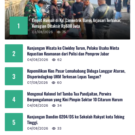
Empat Rumah di Kp. Cimentrik Baros Arjasari Terbakar,
1
Kerugian Ditaksir Rp600 Juta
03/08/2026
75
Kunjungan Wisata ke Ciwidey Turun, Pelaku Usaha Minta
2
Kepastian Keamanan dari Polisi dan Pemprov Jabar
04/08/2026
62
Kepemilikan Kios Pasar Lemahabang Diduga Langgar Aturan,
3
Disperindagkop UKM Terkesan Lepas Tangan?
07/08/2026
60
Mengenal Kolonel Inf Tamba Tua Pandjaitan, Perwira
4
Berpengalaman yang Kini Pimpin Sektor 10 Citarum Harum
04/08/2026
34
Kunjungan Dandim 0204/DS ke Sekolah Rakyat kota Tebing
5
Tinggi.
04/08/2026
33