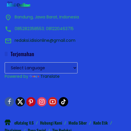
Bandung, Jawa Barat, Indonesia
085282358553; 081220463715
redaksi.idisionline@gmail.com
Terjemahan
Powered by
Translate
eKatalog V.6
Hubungi Kami
Media Siber
Kode Etik
Disclaimer
Dana Sosial
Tim Redaksi