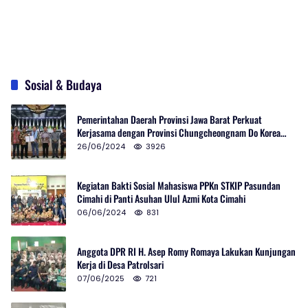
Sosial & Budaya
Pemerintahan Daerah Provinsi Jawa Barat Perkuat
Kerjasama dengan Provinsi Chungcheongnam Do Korea
Selatan
26/06/2024
3926
Kegiatan Bakti Sosial Mahasiswa PPKn STKIP Pasundan
Cimahi di Panti Asuhan Ulul Azmi Kota Cimahi
06/06/2024
831
Anggota DPR RI H. Asep Romy Romaya Lakukan Kunjungan
Kerja di Desa Patrolsari
07/06/2025
721