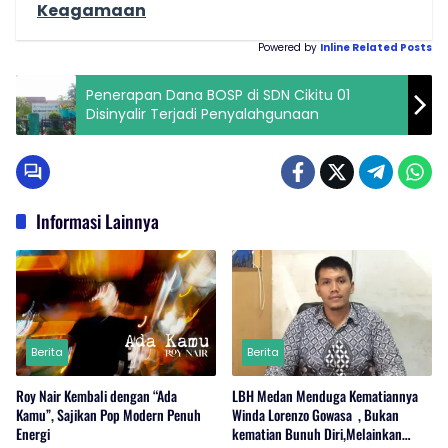
Keagamaan
Powered by
Inline Related Posts
Penerapan Dana BOSP di SDN Cikitu 01
Disinyalir Terjadi Penyalahgunaan
Informasi Lainnya
Berita
Berita
Roy Nair Kembali dengan “Ada
LBH Medan Menduga Kematiannya
Kamu”, Sajikan Pop Modern Penuh
Winda Lorenzo Gowasa , Bukan
Energi
kematian Bunuh Diri,Melainkan