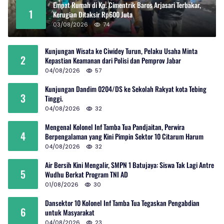
Empat Rumah di Kp. Cimentrik Baros Arjasari Terbakar,
1
Kerugian Ditaksir Rp600 Juta
03/08/2026
74
Kunjungan Wisata ke Ciwidey Turun, Pelaku Usaha Minta
2
Kepastian Keamanan dari Polisi dan Pemprov Jabar
04/08/2026
57
Kunjungan Dandim 0204/DS ke Sekolah Rakyat kota Tebing
3
Tinggi.
04/08/2026
32
Mengenal Kolonel Inf Tamba Tua Pandjaitan, Perwira
4
Berpengalaman yang Kini Pimpin Sektor 10 Citarum Harum
04/08/2026
32
Air Bersih Kini Mengalir, SMPN 1 Batujaya: Siswa Tak Lagi Antre
5
Wudhu Berkat Program TNI AD
01/08/2026
30
Dansektor 10 Kolonel Inf Tamba Tua Tegaskan Pengabdian
6
untuk Masyarakat
04/08/2026
23