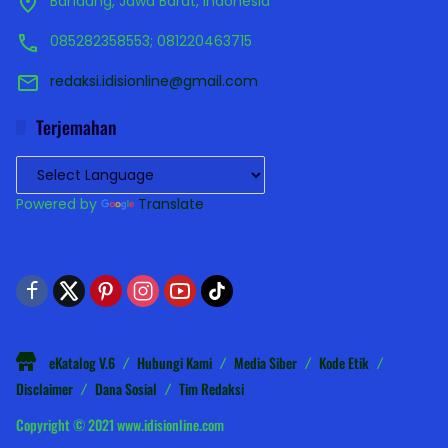
Bandung, Jawa Barat, Indonesia
085282358553; 081220463715
redaksi.idisionline@gmail.com
Terjemahan
Powered by
Translate
eKatalog V.6
Hubungi Kami
Media Siber
Kode Etik
Disclaimer
Dana Sosial
Tim Redaksi
Copyright © 2021 www.idisionline.com