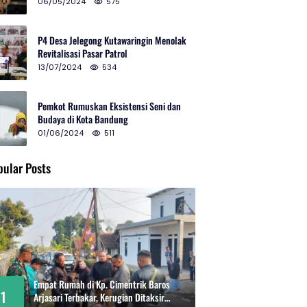
2024 di Gedung Teater Tertutup
06/05/2024
575
P4 Desa Jelegong Kutawaringin Menolak
Revitalisasi Pasar Patrol
13/07/2024
534
Pemkot Rumuskan Eksistensi Seni dan
Budaya di Kota Bandung
01/06/2024
511
pular Posts
Empat Rumah di Kp. Cimentrik Baros
1
Arjasari Terbakar, Kerugian Ditaksir