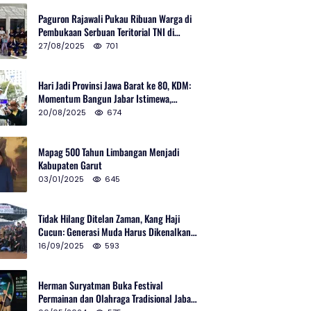
Paguron Rajawali Pukau Ribuan Warga di
Pembukaan Serbuan Teritorial TNI di
Cibatu
27/08/2025
701
Hari Jadi Provinsi Jawa Barat ke 80, KDM:
Momentum Bangun Jabar Istimewa,
Lembur di Urus Kota Ditata
20/08/2025
674
Mapag 500 Tahun Limbangan Menjadi
Kabupaten Garut
03/01/2025
645
Tidak Hilang Ditelan Zaman, Kang Haji
Cucun: Generasi Muda Harus Dikenalkan
Pencak Silat
16/09/2025
593
Herman Suryatman Buka Festival
Permainan dan Olahraga Tradisional Jabar