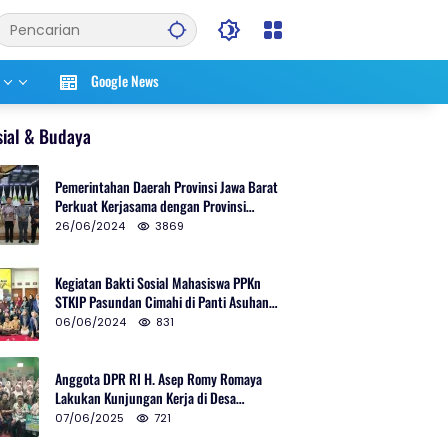
Google News
sial & Budaya
Pemerintahan Daerah Provinsi Jawa Barat
Perkuat Kerjasama dengan Provinsi
Chungcheongnam Do Korea Selatan
26/06/2024
3869
Kegiatan Bakti Sosial Mahasiswa PPKn
STKIP Pasundan Cimahi di Panti Asuhan
Ulul Azmi Kota Cimahi
06/06/2024
831
Anggota DPR RI H. Asep Romy Romaya
Lakukan Kunjungan Kerja di Desa
Patrolsari
07/06/2025
721