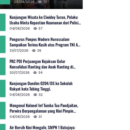
Rp600 Juta
03/08/2026
72
Kunjungan Wisata ke Ciwidey Turun, Pelaku
Usaha Minta Kepastian Keamanan dari Polisi
dan Pemprov Jabar
04/08/2026
57
Pengurus Ponpes Modern Nurussalam
Sampaikan Terima Kasih atas Program TNI AD
Manunggal Air
31/07/2026
39
PAC PDI Perjuangan Kejaksan Gelar
Konsolidasi Ranting dan Anak Ranting di
Kebon Baru
30/07/2026
34
Kunjungan Dandim 0204/DS ke Sekolah
Rakyat kota Tebing Tinggi.
04/08/2026
32
Mengenal Kolonel Inf Tamba Tua Pandjaitan,
Perwira Berpengalaman yang Kini Pimpin
Sektor 10 Citarum Harum
04/08/2026
31
Air Bersih Kini Mengalir, SMPN 1 Batujaya: