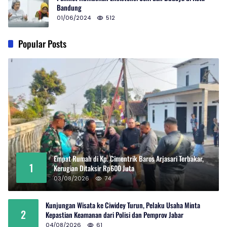
Bandung
01/06/2024
512
Popular Posts
Empat Rumah di Kp. Cimentrik Baros Arjasari Terbakar,
1
Kerugian Ditaksir Rp600 Juta
03/08/2026
74
Kunjungan Wisata ke Ciwidey Turun, Pelaku Usaha Minta
2
Kepastian Keamanan dari Polisi dan Pemprov Jabar
04/08/2026
61