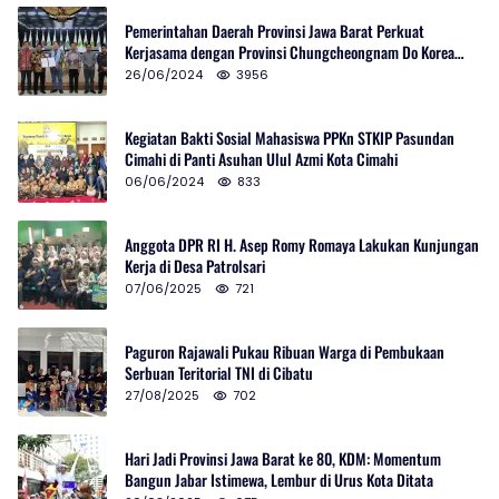
Pemerintahan Daerah Provinsi Jawa Barat Perkuat
Kerjasama dengan Provinsi Chungcheongnam Do Korea
Selatan
26/06/2024
3956
Kegiatan Bakti Sosial Mahasiswa PPKn STKIP Pasundan
Cimahi di Panti Asuhan Ulul Azmi Kota Cimahi
06/06/2024
833
Anggota DPR RI H. Asep Romy Romaya Lakukan Kunjungan
Kerja di Desa Patrolsari
07/06/2025
721
Paguron Rajawali Pukau Ribuan Warga di Pembukaan
Serbuan Teritorial TNI di Cibatu
27/08/2025
702
Hari Jadi Provinsi Jawa Barat ke 80, KDM: Momentum
Bangun Jabar Istimewa, Lembur di Urus Kota Ditata