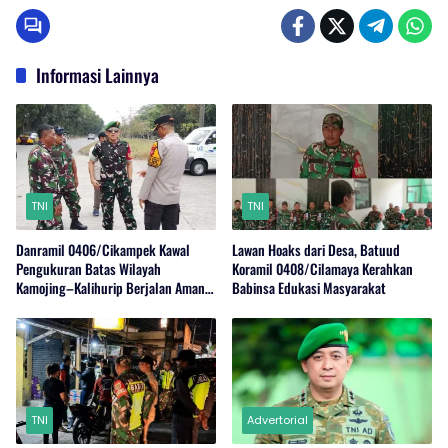
Informasi Lainnya
TNI
TNI
Danramil 0406/Cikampek Kawal
Lawan Hoaks dari Desa, Batuud
Pengukuran Batas Wilayah
Koramil 0408/Cilamaya Kerahkan
Kamojing–Kalihurip Berjalan Aman
Babinsa Edukasi Masyarakat
dan Kondusif
TNI
Advertorial