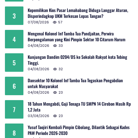
Kepemilikan Kios Pasar Lemahabang Diduga Langgar Aturan,
3
Disperindagkop UKM Terkesan Lepas Tangan?
07/08/2026
57
Mengenal Kolonel Inf Tamba Tua Pandjaitan, Perwira
4
Berpengalaman yang Kini Pimpin Sektor 10 Citarum Harum
04/08/2026
33
Kunjungan Dandim 0204/DS ke Sekolah Rakyat kota Tebing
5
Tinggi.
04/08/2026
32
Dansektor 10 Kolonel Inf Tamba Tua Tegaskan Pengabdian
6
untuk Masyarakat
04/08/2026
23
18 Tahun Mengabdi, Gaji Tenaga TU SMPN 14 Cirebon Masih Rp
7
1,2 Juta
03/08/2026
23
Yusuf Taojiri Kembali Pimpin Cibolang, Dilantik Sebagai Kades
8
PAW Periode 2026-2030