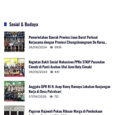
Sosial & Budaya
Pemerintahan Daerah Provinsi Jawa Barat Perkuat
Kerjasama dengan Provinsi Chungcheongnam Do Korea
Selatan
26/06/2024
3935
Kegiatan Bakti Sosial Mahasiswa PPKn STKIP Pasundan
Cimahi di Panti Asuhan Ulul Azmi Kota Cimahi
06/06/2024
831
Anggota DPR RI H. Asep Romy Romaya Lakukan Kunjungan
Kerja di Desa Patrolsari
07/06/2025
721
Paguron Rajawali Pukau Ribuan Warga di Pembukaan