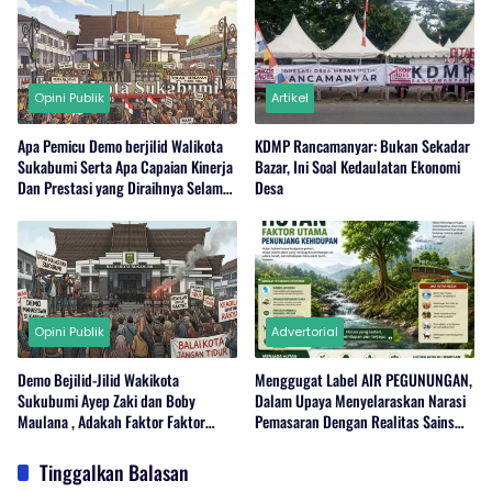
Opini Publik
Artikel
Apa Pemicu Demo berjilid Walikota
KDMP Rancamanyar: Bukan Sekadar
Sukabumi Serta Apa Capaian Kinerja
Bazar, Ini Soal Kedaulatan Ekonomi
Dan Prestasi yang Diraihnya Selama
Desa
ini ? (Part II).
Opini Publik
Advertorial
Demo Bejilid-Jilid Wakikota
Menggugat Label AIR PEGUNUNGAN,
Sukubumi Ayep Zaki dan Boby
Dalam Upaya Menyelaraskan Narasi
Maulana , Adakah Faktor Faktor
Pemasaran Dengan Realitas Sains
Pemicunya ?
Hutan dan Siklus Air
Tinggalkan Balasan