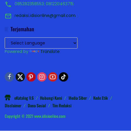
085282358553; 081220463715
redaksi.idisionline@gmail.com
Terjemahan
Powered by
Translate
eKatalog V.6
Hubungi Kami
Media Siber
Kode Etik
Disclaimer
Dana Sosial
Tim Redaksi
Copyright © 2021 www.idisionline.com