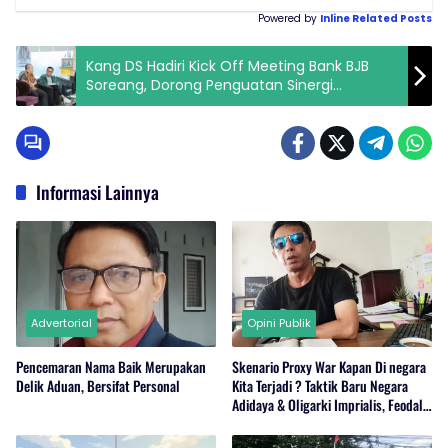
Powered by
Inline Related Posts
Kang DS Hadiri Kick Off Meeting Bank BJB
Soreang, Dorong Penguatan Sinergi
Pembangunan Daerah
Informasi Lainnya
Advertorial
Opini Publik
Pencemaran Nama Baik Merupakan
Skenario Proxy War Kapan Di negara
Delik Aduan, Bersifat Personal
Kita Terjadi ? Taktik Baru Negara
Adidaya & Oligarki Imprialis, Feodalis
Kuasai Bangsa Secara Kasat Mata ?