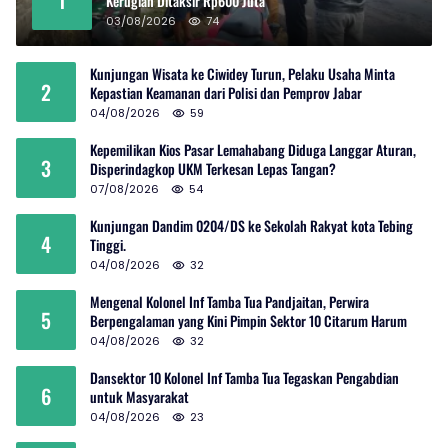
Kerugian Ditaksir Rp600 Juta
03/08/2026
74
Kunjungan Wisata ke Ciwidey Turun, Pelaku Usaha Minta
2
Kepastian Keamanan dari Polisi dan Pemprov Jabar
04/08/2026
59
Kepemilikan Kios Pasar Lemahabang Diduga Langgar Aturan,
3
Disperindagkop UKM Terkesan Lepas Tangan?
07/08/2026
54
Kunjungan Dandim 0204/DS ke Sekolah Rakyat kota Tebing
4
Tinggi.
04/08/2026
32
Mengenal Kolonel Inf Tamba Tua Pandjaitan, Perwira
5
Berpengalaman yang Kini Pimpin Sektor 10 Citarum Harum
04/08/2026
32
Dansektor 10 Kolonel Inf Tamba Tua Tegaskan Pengabdian
6
untuk Masyarakat
04/08/2026
23