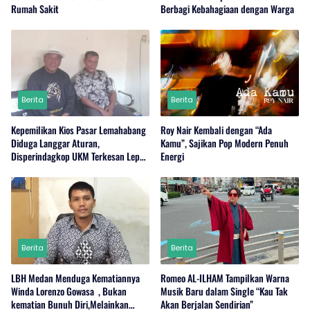
Rumah Sakit
Berbagi Kebahagiaan dengan Warga
Berita
Berita
Kepemilikan Kios Pasar Lemahabang
Roy Nair Kembali dengan “Ada
Diduga Langgar Aturan,
Kamu”, Sajikan Pop Modern Penuh
Disperindagkop UKM Terkesan Lepas
Energi
Tangan?
Berita
Berita
LBH Medan Menduga Kematiannya
Romeo AL-ILHAM Tampilkan Warna
Winda Lorenzo Gowasa , Bukan
Musik Baru dalam Single “Kau Tak
kematian Bunuh Diri,Melainkan
Akan Berjalan Sendirian”