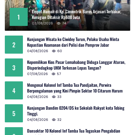
Empat Rumah di Kp. Cimentrik Baros Arjasari Terbakar,
1
Kerugian Ditaksir Rp600 Juta
03/08/2026
74
Kunjungan Wisata ke Ciwidey Turun, Pelaku Usaha Minta
2
Kepastian Keamanan dari Polisi dan Pemprov Jabar
04/08/2026
60
Kepemilikan Kios Pasar Lemahabang Diduga Langgar Aturan,
3
Disperindagkop UKM Terkesan Lepas Tangan?
07/08/2026
57
Mengenal Kolonel Inf Tamba Tua Pandjaitan, Perwira
4
Berpengalaman yang Kini Pimpin Sektor 10 Citarum Harum
04/08/2026
33
Kunjungan Dandim 0204/DS ke Sekolah Rakyat kota Tebing
5
Tinggi.
04/08/2026
32
Dansektor 10 Kolonel Inf Tamba Tua Tegaskan Pengabdian