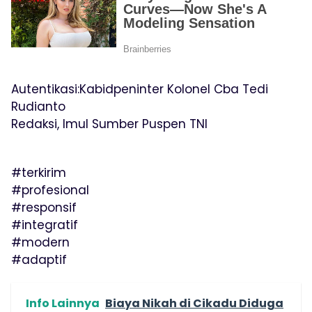
Autentikasi:Kabidpeninter Kolonel Cba Tedi
Rudianto
Redaksi, Imul Sumber Puspen TNI
#terkirim
#profesional
#responsif
#integratif
#modern
#adaptif
Info Lainnya
Biaya Nikah di Cikadu Diduga