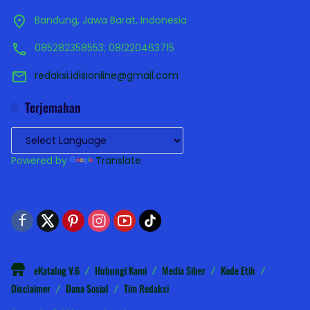
Bandung, Jawa Barat, Indonesia
085282358553; 081220463715
redaksi.idisionline@gmail.com
Terjemahan
Powered by
Translate
eKatalog V.6
Hubungi Kami
Media Siber
Kode Etik
Disclaimer
Dana Sosial
Tim Redaksi