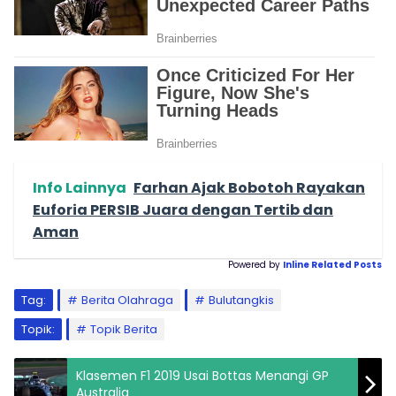
Info Lainnya
Farhan Ajak Bobotoh Rayakan
Euforia PERSIB Juara dengan Tertib dan
Aman
Powered by
Inline Related Posts
Tag:
Berita Olahraga
Bulutangkis
Topik:
Topik Berita
Klasemen F1 2019 Usai Bottas Menangi GP
Australia