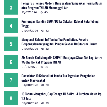
Pengurus Ponpes Modern Nurussalam Sampaikan Terima Kasih
3
atas Program TNI AD Manunggal Air
31/07/2026
40
Kunjungan Dandim 0204/DS ke Sekolah Rakyat kota Tebing
4
Tinggi.
04/08/2026
32
Mengenal Kolonel Inf Tamba Tua Pandjaitan, Perwira
5
Berpengalaman yang Kini Pimpin Sektor 10 Citarum Harum
04/08/2026
32
Air Bersih Kini Mengalir, SMPN 1 Batujaya: Siswa Tak Lagi Antre
6
Wudhu Berkat Program TNI AD
01/08/2026
30
Dansektor 10 Kolonel Inf Tamba Tua Tegaskan Pengabdian
7
untuk Masyarakat
04/08/2026
23
18 Tahun Mengabdi, Gaji Tenaga TU SMPN 14 Cirebon Masih Rp
8
1,2 Juta
03/08/2026
23