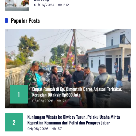
01/06/2024
512
Popular Posts
Empat Rumah di Kp. Cimentrik Baros Arjasari Terbakar,
1
Kerugian Ditaksir Rp600 Juta
03/08/2026
74
Kunjungan Wisata ke Ciwidey Turun, Pelaku Usaha Minta
2
Kepastian Keamanan dari Polisi dan Pemprov Jabar
04/08/2026
57