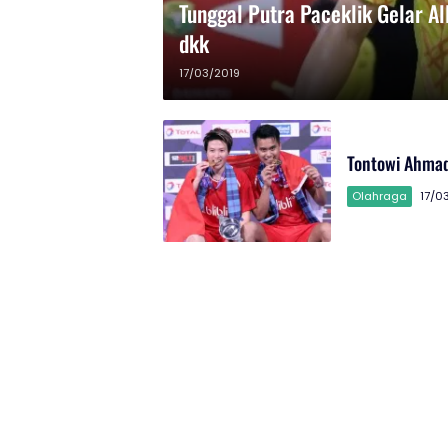
Tunggal Putra Paceklik Gelar Al
dkk
17/03/2019
Tontowi Ahmad
Olahraga
17/0