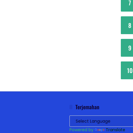
7
8
9
10
Terjemahan
Powered by
Translate