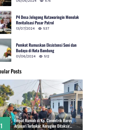
2024 di Gedung Teater Tertutup
06/05/2024
575
P4 Desa Jelegong Kutawaringin Menolak
Revitalisasi Pasar Patrol
13/07/2024
537
Pemkot Rumuskan Eksistensi Seni dan
Budaya di Kota Bandung
01/06/2024
512
pular Posts
Empat Rumah di Kp. Cimentrik Baros
1
Arjasari Terbakar, Kerugian Ditaksir