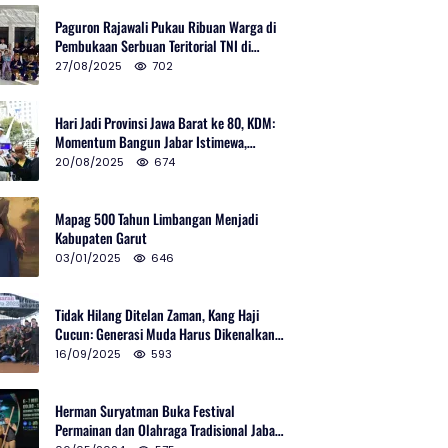
Paguron Rajawali Pukau Ribuan Warga di
Pembukaan Serbuan Teritorial TNI di
Cibatu
27/08/2025
702
Hari Jadi Provinsi Jawa Barat ke 80, KDM:
Momentum Bangun Jabar Istimewa,
Lembur di Urus Kota Ditata
20/08/2025
674
Mapag 500 Tahun Limbangan Menjadi
Kabupaten Garut
03/01/2025
646
Tidak Hilang Ditelan Zaman, Kang Haji
Cucun: Generasi Muda Harus Dikenalkan
Pencak Silat
16/09/2025
593
Herman Suryatman Buka Festival
Permainan dan Olahraga Tradisional Jabar