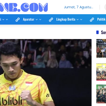
Jumat, 7 Agustus
2026
i
Aparatur
Lingkup Berita
Politik
So