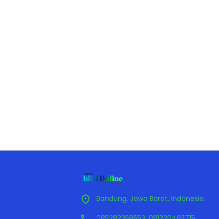
Bandung, Jawa Barat, Indonesia
085282358553; 081220463715