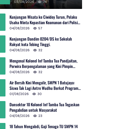
Rp600 Juta
03/08/2026
74
Kunjungan Wisata ke Ciwidey Turun, Pelaku
Usaha Minta Kepastian Keamanan dari Polisi
dan Pemprov Jabar
04/08/2026
57
Kunjungan Dandim 0204/DS ke Sekolah
Rakyat kota Tebing Tinggi.
04/08/2026
32
Mengenal Kolonel Inf Tamba Tua Pandjaitan,
Perwira Berpengalaman yang Kini Pimpin
Sektor 10 Citarum Harum
04/08/2026
32
Air Bersih Kini Mengalir, SMPN 1 Batujaya:
Siswa Tak Lagi Antre Wudhu Berkat Program
TNI AD
01/08/2026
30
Dansektor 10 Kolonel Inf Tamba Tua Tegaskan
Pengabdian untuk Masyarakat
04/08/2026
23
18 Tahun Mengabdi, Gaji Tenaga TU SMPN 14