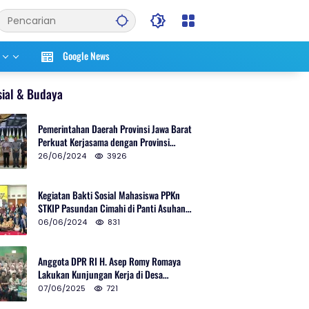
Google News
sial & Budaya
Pemerintahan Daerah Provinsi Jawa Barat
Perkuat Kerjasama dengan Provinsi
Chungcheongnam Do Korea Selatan
26/06/2024
3926
Kegiatan Bakti Sosial Mahasiswa PPKn
STKIP Pasundan Cimahi di Panti Asuhan
Ulul Azmi Kota Cimahi
06/06/2024
831
Anggota DPR RI H. Asep Romy Romaya
Lakukan Kunjungan Kerja di Desa
Patrolsari
07/06/2025
721