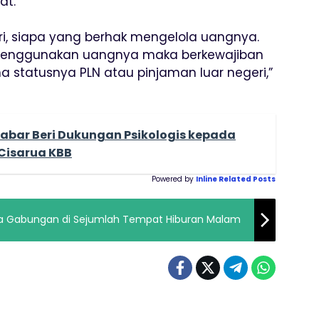
at.
ri, siapa yang berhak mengelola uangnya.
menggunakan uangnya maka berkewajiban
 statusnya PLN atau pinjaman luar negeri,”
Jabar Beri Dukungan Psikologis kepada
Cisarua KBB
Powered by
Inline Related Posts
azia Gabungan di Sejumlah Tempat Hiburan Malam