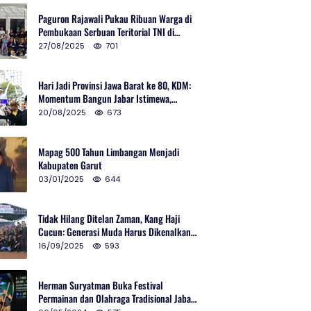
Paguron Rajawali Pukau Ribuan Warga di
Pembukaan Serbuan Teritorial TNI di
Cibatu
27/08/2025
701
Hari Jadi Provinsi Jawa Barat ke 80, KDM:
Momentum Bangun Jabar Istimewa,
Lembur di Urus Kota Ditata
20/08/2025
673
Mapag 500 Tahun Limbangan Menjadi
Kabupaten Garut
03/01/2025
644
Tidak Hilang Ditelan Zaman, Kang Haji
Cucun: Generasi Muda Harus Dikenalkan
Pencak Silat
16/09/2025
593
Herman Suryatman Buka Festival
Permainan dan Olahraga Tradisional Jabar