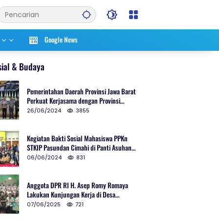
Google News
sial & Budaya
Pemerintahan Daerah Provinsi Jawa Barat
Perkuat Kerjasama dengan Provinsi
Chungcheongnam Do Korea Selatan
26/06/2024
3855
Kegiatan Bakti Sosial Mahasiswa PPKn
STKIP Pasundan Cimahi di Panti Asuhan
Ulul Azmi Kota Cimahi
06/06/2024
831
Anggota DPR RI H. Asep Romy Romaya
Lakukan Kunjungan Kerja di Desa
Patrolsari
07/06/2025
721