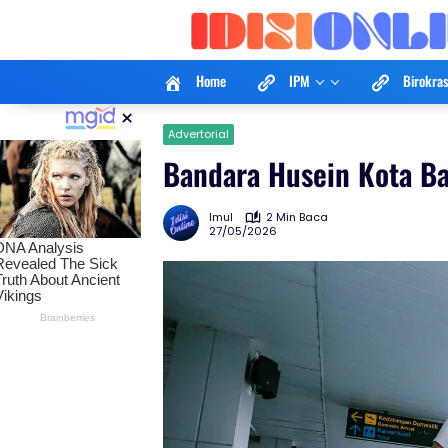
Langsung
ke
konten
Home
IPM
Birokras
×
Advertorial
Bandara Husein Kota Ba
Imul
2 Min Baca
27/05/2026