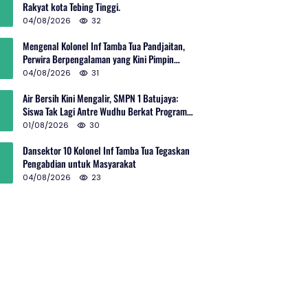
Rakyat kota Tebing Tinggi.
04/08/2026
32
Mengenal Kolonel Inf Tamba Tua Pandjaitan,
Perwira Berpengalaman yang Kini Pimpin
Sektor 10 Citarum Harum
04/08/2026
31
Air Bersih Kini Mengalir, SMPN 1 Batujaya:
Siswa Tak Lagi Antre Wudhu Berkat Program
TNI AD
01/08/2026
30
Dansektor 10 Kolonel Inf Tamba Tua Tegaskan
Pengabdian untuk Masyarakat
04/08/2026
23