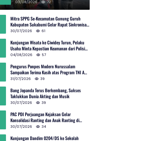
Rp600 Juta
03/08/2026
72
Mitra SPPG Se-Kecamatan Gunung Guruh
Kabupaten Sukabumi Gelar Rapat Sinkronisasi
Pemetaan Penerima Manfaat MBG
30/07/2026
61
Kunjungan Wisata ke Ciwidey Turun, Pelaku
Usaha Minta Kepastian Keamanan dari Polisi
dan Pemprov Jabar
04/08/2026
57
Pengurus Ponpes Modern Nurussalam
Sampaikan Terima Kasih atas Program TNI AD
Manunggal Air
31/07/2026
39
Bang Jopanda Terus Berkembang, Sukses
Taklukkan Dunia Akting dan Musik
30/07/2026
39
PAC PDI Perjuangan Kejaksan Gelar
Konsolidasi Ranting dan Anak Ranting di
Kebon Baru
30/07/2026
34
Kunjungan Dandim 0204/DS ke Sekolah