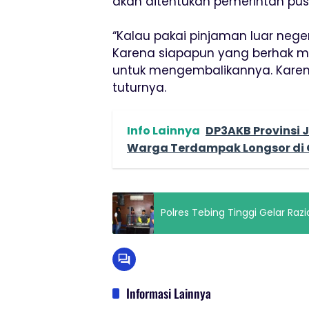
akan ditentukan pemerintah pus
“Kalau pakai pinjaman luar nege
Karena siapapun yang berhak 
untuk mengembalikannya. Karena
tuturnya.
Info Lainnya
DP3AKB Provinsi 
Warga Terdampak Longsor di 
Polres Tebing Tinggi Gelar R
Informasi Lainnya