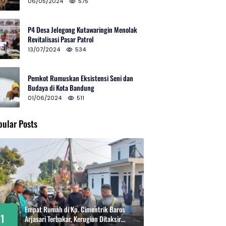
2024 di Gedung Teater Tertutup
06/05/2024
575
P4 Desa Jelegong Kutawaringin Menolak
Revitalisasi Pasar Patrol
13/07/2024
534
Pemkot Rumuskan Eksistensi Seni dan
Budaya di Kota Bandung
01/06/2024
511
pular Posts
Empat Rumah di Kp. Cimentrik Baros
1
Arjasari Terbakar, Kerugian Ditaksir