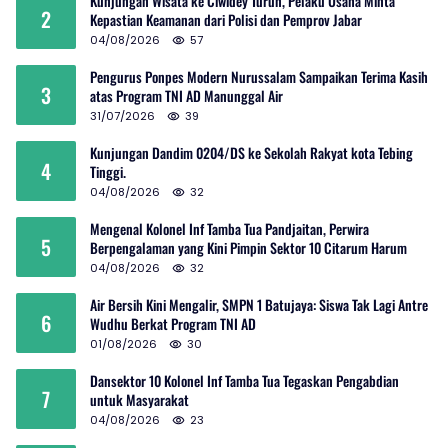
Kunjungan Wisata ke Ciwidey Turun, Pelaku Usaha Minta
2
Kepastian Keamanan dari Polisi dan Pemprov Jabar
04/08/2026
57
Pengurus Ponpes Modern Nurussalam Sampaikan Terima Kasih
3
atas Program TNI AD Manunggal Air
31/07/2026
39
Kunjungan Dandim 0204/DS ke Sekolah Rakyat kota Tebing
4
Tinggi.
04/08/2026
32
Mengenal Kolonel Inf Tamba Tua Pandjaitan, Perwira
5
Berpengalaman yang Kini Pimpin Sektor 10 Citarum Harum
04/08/2026
32
Air Bersih Kini Mengalir, SMPN 1 Batujaya: Siswa Tak Lagi Antre
6
Wudhu Berkat Program TNI AD
01/08/2026
30
Dansektor 10 Kolonel Inf Tamba Tua Tegaskan Pengabdian
7
untuk Masyarakat
04/08/2026
23