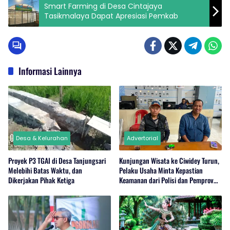
Smart Farming di Desa Cintajaya
Tasikmalaya Dapat Apresiasi Pemkab
Informasi Lainnya
Desa & Kelurahan
Advertorial
Proyek P3 TGAI di Desa Tanjungsari
Kunjungan Wisata ke Ciwidey Turun,
Melebihi Batas Waktu, dan
Pelaku Usaha Minta Kepastian
Dikerjakan Pihak Ketiga
Keamanan dari Polisi dan Pemprov
Jabar