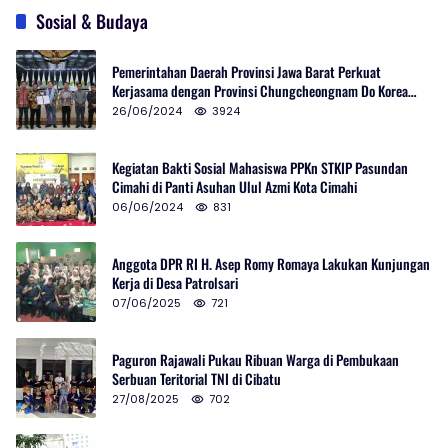
Sosial & Budaya
Pemerintahan Daerah Provinsi Jawa Barat Perkuat
Kerjasama dengan Provinsi Chungcheongnam Do Korea
Selatan
26/06/2024
3924
Kegiatan Bakti Sosial Mahasiswa PPKn STKIP Pasundan
Cimahi di Panti Asuhan Ulul Azmi Kota Cimahi
06/06/2024
831
Anggota DPR RI H. Asep Romy Romaya Lakukan Kunjungan
Kerja di Desa Patrolsari
07/06/2025
721
Paguron Rajawali Pukau Ribuan Warga di Pembukaan
Serbuan Teritorial TNI di Cibatu
27/08/2025
702