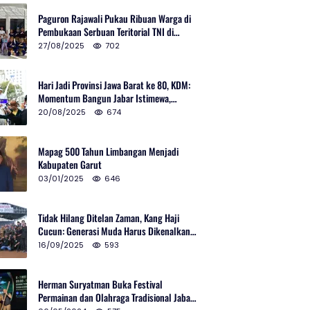
Paguron Rajawali Pukau Ribuan Warga di
Pembukaan Serbuan Teritorial TNI di
Cibatu
27/08/2025
702
Hari Jadi Provinsi Jawa Barat ke 80, KDM:
Momentum Bangun Jabar Istimewa,
Lembur di Urus Kota Ditata
20/08/2025
674
Mapag 500 Tahun Limbangan Menjadi
Kabupaten Garut
03/01/2025
646
Tidak Hilang Ditelan Zaman, Kang Haji
Cucun: Generasi Muda Harus Dikenalkan
Pencak Silat
16/09/2025
593
Herman Suryatman Buka Festival
Permainan dan Olahraga Tradisional Jabar