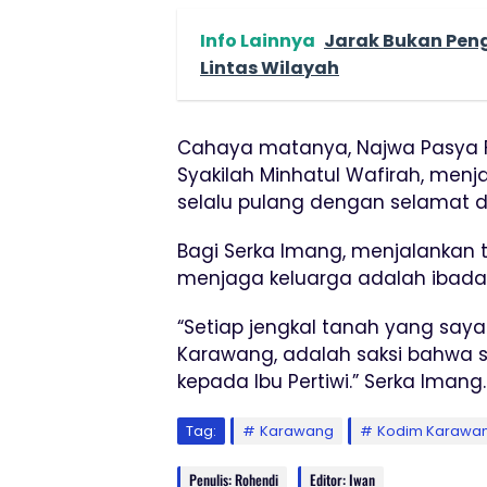
Info Lainnya
Jarak Bukan Pen
Lintas Wilayah
Cahaya matanya, Najwa Pasya 
Syakilah Minhatul Wafirah, men
selalu pulang dengan selamat da
Bagi Serka Imang, menjalankan
menjaga keluarga adalah ibadah
“Setiap jengkal tanah yang saya 
Karawang, adalah saksi bahwa se
kepada Ibu Pertiwi.” Serka Imang.
Tag:
Karawang
Kodim Karawa
Penulis: Rohendi
Editor: Iwan