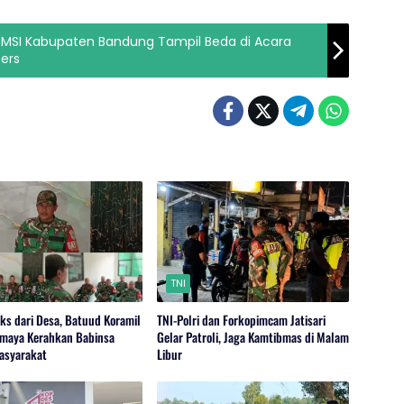
 SMSI Kabupaten Bandung Tampil Beda di Acara
ers
TNI
ks dari Desa, Batuud Koramil
TNI-Polri dan Forkopimcam Jatisari
maya Kerahkan Babinsa
Gelar Patroli, Jaga Kamtibmas di Malam
asyarakat
Libur