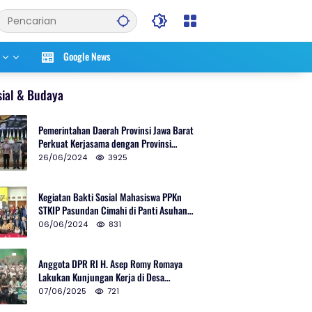
Google News
sial & Budaya
Pemerintahan Daerah Provinsi Jawa Barat
Perkuat Kerjasama dengan Provinsi
Chungcheongnam Do Korea Selatan
26/06/2024
3925
Kegiatan Bakti Sosial Mahasiswa PPKn
STKIP Pasundan Cimahi di Panti Asuhan
Ulul Azmi Kota Cimahi
06/06/2024
831
Anggota DPR RI H. Asep Romy Romaya
Lakukan Kunjungan Kerja di Desa
Patrolsari
07/06/2025
721