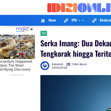
Langsung
ke
konten
Home
IPM
Birokras
×
TNI
Serka Imang: Dua Deka
Tengkorak hingga Terit
Rohendi
2 Min Baca
11/05/2026