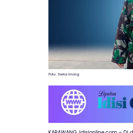
Poto : Serka Imang
KARAWANG, Idisionline.com – Di 