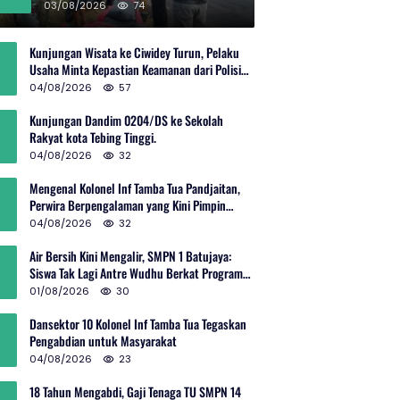
Rp600 Juta
03/08/2026
74
Kunjungan Wisata ke Ciwidey Turun, Pelaku
Usaha Minta Kepastian Keamanan dari Polisi
dan Pemprov Jabar
04/08/2026
57
Kunjungan Dandim 0204/DS ke Sekolah
Rakyat kota Tebing Tinggi.
04/08/2026
32
Mengenal Kolonel Inf Tamba Tua Pandjaitan,
Perwira Berpengalaman yang Kini Pimpin
Sektor 10 Citarum Harum
04/08/2026
32
Air Bersih Kini Mengalir, SMPN 1 Batujaya:
Siswa Tak Lagi Antre Wudhu Berkat Program
TNI AD
01/08/2026
30
Dansektor 10 Kolonel Inf Tamba Tua Tegaskan
Pengabdian untuk Masyarakat
04/08/2026
23
18 Tahun Mengabdi, Gaji Tenaga TU SMPN 14