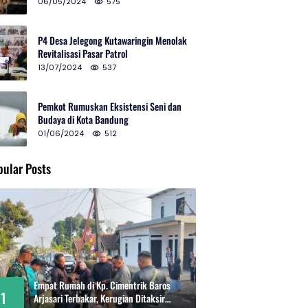
2024 di Gedung Teater Tertutup
06/05/2024
575
P4 Desa Jelegong Kutawaringin Menolak
Revitalisasi Pasar Patrol
13/07/2024
537
Pemkot Rumuskan Eksistensi Seni dan
Budaya di Kota Bandung
01/06/2024
512
pular Posts
Empat Rumah di Kp. Cimentrik Baros
1
Arjasari Terbakar, Kerugian Ditaksir