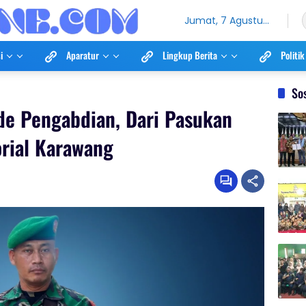
Jumat, 7 Agustus
2026
i
Aparatur
Lingkup Berita
Politik
So
de Pengabdian, Dari Pasukan
orial Karawang