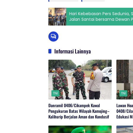
Hari Kebebasan Pers Sedunia,
Jalan Santai bersama Dewan P
Informasi Lainnya
TNI
TNI
Danramil 0406/Cikampek Kawal
Lawan Hoa
Pengukuran Batas Wilayah Kamojing–
0408/Cila
Kalihurip Berjalan Aman dan Kondusif
Edukasi M