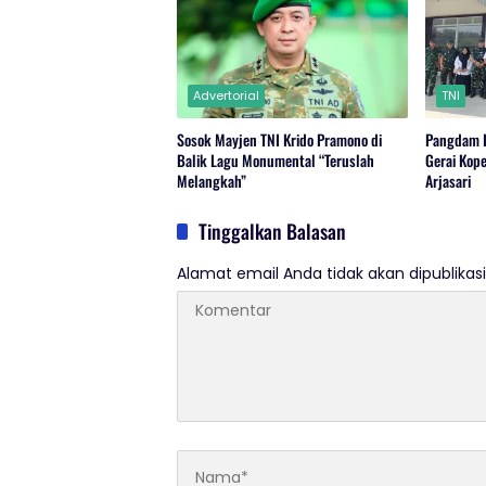
Advertorial
TNI
Sosok Mayjen TNI Krido Pramono di
Pangdam I
Balik Lagu Monumental “Teruslah
Gerai Kope
Melangkah”
Arjasari
Tinggalkan Balasan
Alamat email Anda tidak akan dipublikasi