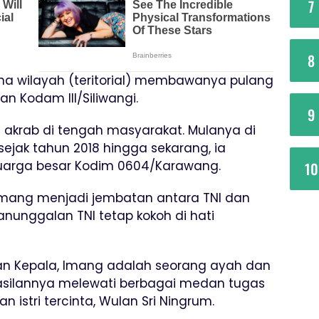
7
8
a wilayah (teritorial) membawanya pulang
n Kodam III/Siliwangi.
9
i akrab di tengah masyarakat. Mulanya di
sejak tahun 2018 hingga sekarang, ia
luarga besar Kodim 0604/Karawang.
10
ka Imang menjadi jembatan antara TNI dan
unggalan TNI tetap kokoh di hati
san Kepala, Imang adalah seorang ayah dan
silannya melewati berbagai medan tugas
 istri tercinta, Wulan Sri Ningrum.