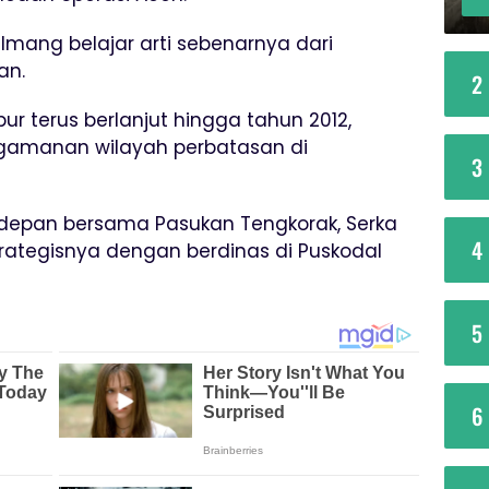
u, Imang belajar arti sebenarnya dari
an.
2
r terus berlanjut hingga tahun 2012,
gamanan wilayah perbatasan di
3
s depan bersama Pasukan Tengkorak, Serka
4
tegisnya dengan berdinas di Puskodal
5
6