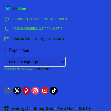
Bandung, Jawa Barat, Indonesia
085282358553; 081220463715
redaksi.idisionline@gmail.com
Terjemahan
Powered by
Translate
eKatalog V.6
Hubungi Kami
Media Siber
Kode Etik