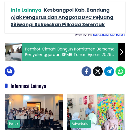
Info Lainnya
Kesbangpol Kab. Bandung
Ajak Pengurus dan Anggota DPC Pejuang
Siliwangi Sukseskan Pilkada Serentak
Powered by
Inline Related Posts
Pemkot Cimahi Bangun Komitmen Bersama
Penyelenggaraan SPMB Tahun Ajaran 2026-
2027
Informasi Lainnya
Politik
Advertorial