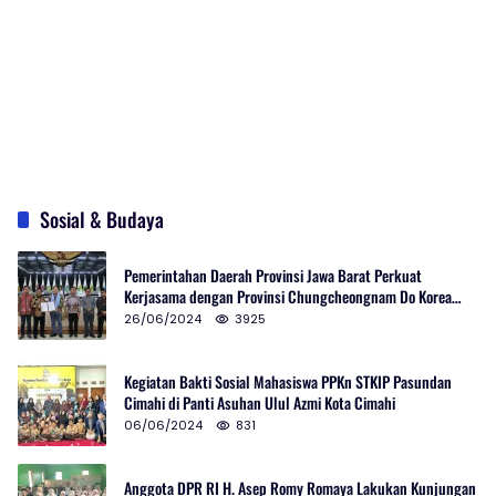
Sosial & Budaya
Pemerintahan Daerah Provinsi Jawa Barat Perkuat
Kerjasama dengan Provinsi Chungcheongnam Do Korea
Selatan
26/06/2024
3925
Kegiatan Bakti Sosial Mahasiswa PPKn STKIP Pasundan
Cimahi di Panti Asuhan Ulul Azmi Kota Cimahi
06/06/2024
831
Anggota DPR RI H. Asep Romy Romaya Lakukan Kunjungan