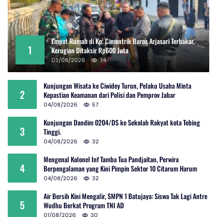
Empat Rumah di Kp. Cimentrik Baros Arjasari Terbakar,
1
Kerugian Ditaksir Rp600 Juta
03/08/2026
74
Kunjungan Wisata ke Ciwidey Turun, Pelaku Usaha Minta
2
Kepastian Keamanan dari Polisi dan Pemprov Jabar
04/08/2026
57
Kunjungan Dandim 0204/DS ke Sekolah Rakyat kota Tebing
3
Tinggi.
04/08/2026
32
Mengenal Kolonel Inf Tamba Tua Pandjaitan, Perwira
4
Berpengalaman yang Kini Pimpin Sektor 10 Citarum Harum
04/08/2026
32
Air Bersih Kini Mengalir, SMPN 1 Batujaya: Siswa Tak Lagi Antre
5
Wudhu Berkat Program TNI AD
01/08/2026
30