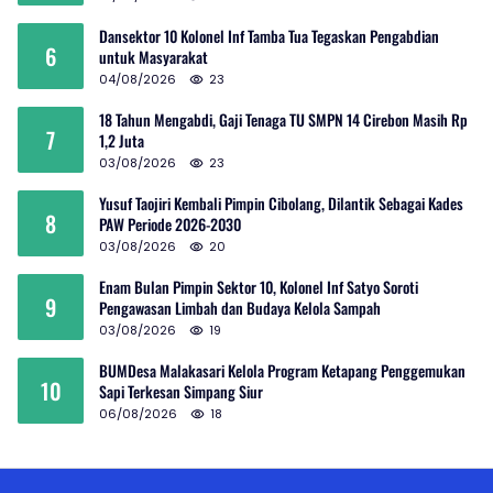
Dansektor 10 Kolonel Inf Tamba Tua Tegaskan Pengabdian
6
untuk Masyarakat
04/08/2026
23
18 Tahun Mengabdi, Gaji Tenaga TU SMPN 14 Cirebon Masih Rp
7
1,2 Juta
03/08/2026
23
Yusuf Taojiri Kembali Pimpin Cibolang, Dilantik Sebagai Kades
8
PAW Periode 2026-2030
03/08/2026
20
Enam Bulan Pimpin Sektor 10, Kolonel Inf Satyo Soroti
9
Pengawasan Limbah dan Budaya Kelola Sampah
03/08/2026
19
BUMDesa Malakasari Kelola Program Ketapang Penggemukan
10
Sapi Terkesan Simpang Siur
06/08/2026
18