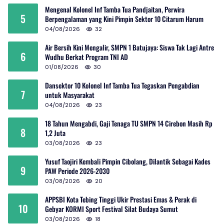
Mengenal Kolonel Inf Tamba Tua Pandjaitan, Perwira
5
Berpengalaman yang Kini Pimpin Sektor 10 Citarum Harum
04/08/2026
32
Air Bersih Kini Mengalir, SMPN 1 Batujaya: Siswa Tak Lagi Antre
6
Wudhu Berkat Program TNI AD
01/08/2026
30
Dansektor 10 Kolonel Inf Tamba Tua Tegaskan Pengabdian
7
untuk Masyarakat
04/08/2026
23
18 Tahun Mengabdi, Gaji Tenaga TU SMPN 14 Cirebon Masih Rp
8
1,2 Juta
03/08/2026
23
Yusuf Taojiri Kembali Pimpin Cibolang, Dilantik Sebagai Kades
9
PAW Periode 2026-2030
03/08/2026
20
APPSBI Kota Tebing Tinggi Ukir Prestasi Emas & Perak di
10
Gebyar KORMI Sport Festival Silat Budaya Sumut
03/08/2026
18