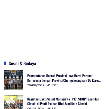
Sosial & Budaya
Pemerintahan Daerah Provinsi Jawa Barat Perkuat
Kerjasama dengan Provinsi Chungcheongnam Do Korea
Selatan
26/06/2024
3925
Kegiatan Bakti Sosial Mahasiswa PPKn STKIP Pasundan
Cimahi di Panti Asuhan Ulul Azmi Kota Cimahi
06/06/2024
831