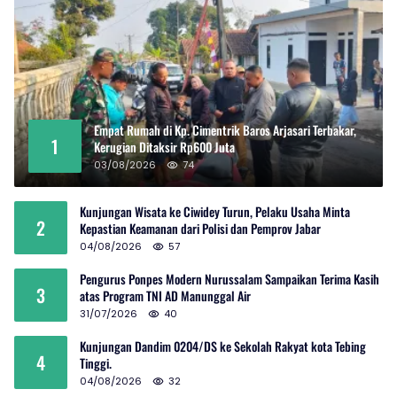
Empat Rumah di Kp. Cimentrik Baros Arjasari Terbakar,
1
Kerugian Ditaksir Rp600 Juta
03/08/2026
74
Kunjungan Wisata ke Ciwidey Turun, Pelaku Usaha Minta
2
Kepastian Keamanan dari Polisi dan Pemprov Jabar
04/08/2026
57
Pengurus Ponpes Modern Nurussalam Sampaikan Terima Kasih
3
atas Program TNI AD Manunggal Air
31/07/2026
40
Kunjungan Dandim 0204/DS ke Sekolah Rakyat kota Tebing
4
Tinggi.
04/08/2026
32