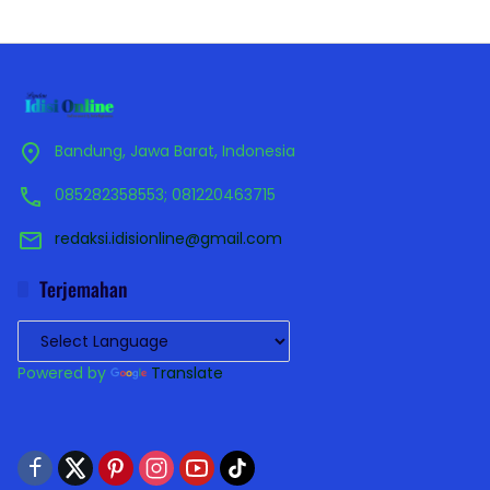
Bandung, Jawa Barat, Indonesia
085282358553; 081220463715
redaksi.idisionline@gmail.com
Terjemahan
Powered by
Translate