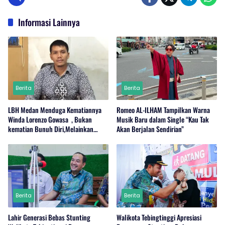
Informasi Lainnya
Berita
Berita
LBH Medan Menduga Kematiannya
Romeo AL-ILHAM Tampilkan Warna
Winda Lorenzo Gowasa , Bukan
Musik Baru dalam Single “Kau Tak
kematian Bunuh Diri,Melainkan
Akan Berjalan Sendirian”
Adanya Dugaan Tindak Pidana.
Berita
Berita
Lahir Generasi Bebas Stunting
Walikota Tebingtinggi Apresiasi