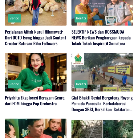
Berita
Berita
Perjalanan Alfiah Nurul Hikmawati:
SELEKTIF NEWS dan BOSSMUDA
Dari OOTD Iseng hingga Jadi Content
NEWS Berikan Penghargaan kepada
Creator Ratusan Ribu Followers
Tokoh-Tokoh Inspiratif Sumatera
Utara
Berita
Berita
Priyahita Eksplorasi Beragam Genre,
Giat Bhakti Sosial Bergotong Royong
dari EDM hingga Pop Orchestra
Pemuda Pancasila Berkolaborasi
Dengan SBSI, Bersihkan Sekitaran
PKS Rambutan Dan Jalan Umum