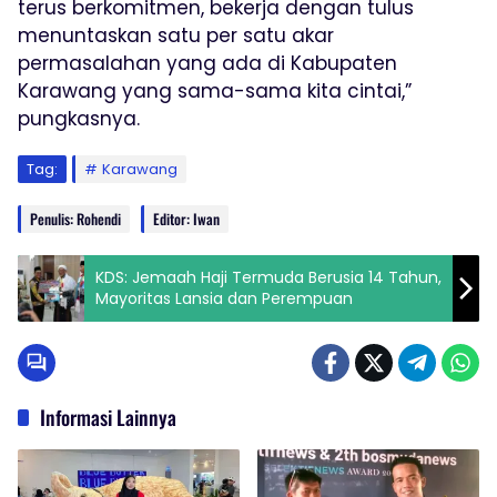
terus berkomitmen, bekerja dengan tulus
menuntaskan satu per satu akar
permasalahan yang ada di Kabupaten
Karawang yang sama-sama kita cintai,”
pungkasnya.
Tag:
Karawang
Penulis: Rohendi
Editor: Iwan
KDS: Jemaah Haji Termuda Berusia 14 Tahun,
Mayoritas Lansia dan Perempuan
Informasi Lainnya