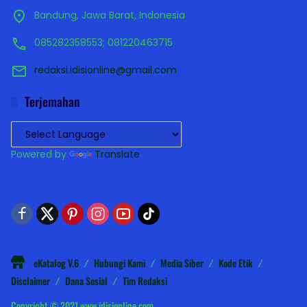
Bandung, Jawa Barat, Indonesia
085282358553; 081220463715
redaksi.idisionline@gmail.com
Terjemahan
Powered by
Translate
eKatalog V.6
Hubungi Kami
Media Siber
Kode Etik
Disclaimer
Dana Sosial
Tim Redaksi
Copyright © 2021 www.idisionline.com