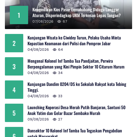
Kepemilikan Kios Pasar Lemahabang Diduga Langgar
1
Aturan, Disperindagkop UKM Terkesan Lepas Tangan?
07/08/2026
67
Kunjungan Wisata ke Ciwidey Turun, Pelaku Usaha Minta
2
Kepastian Keamanan dari Polisi dan Pemprov Jabar
04/08/2026
64
Mengenal Kolonel Inf Tamba Tua Pandjaitan, Perwira
3
Berpengalaman yang Kini Pimpin Sektor 10 Citarum Harum
04/08/2026
34
Kunjungan Dandim 0204/DS ke Sekolah Rakyat kota Tebing
4
Tinggi.
04/08/2026
33
Launching Koperasi Desa Merah Putih Banjaran, Santuni 50
5
Anak Yatim dan Gelar Bazar Sembako Murah
09/08/2026
27
Dansektor 10 Kolonel Inf Tamba Tua Tegaskan Pengabdian
6
untuk Masyarakat