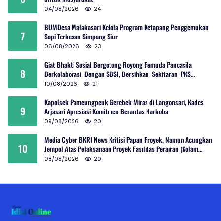
04/08/2026
24
BUMDesa Malakasari Kelola Program Ketapang Penggemukan
7
Sapi Terkesan Simpang Siur
06/08/2026
23
Giat Bhakti Sosial Bergotong Royong Pemuda Pancasila
8
Berkolaborasi Dengan SBSI, Bersihkan Sekitaran PKS
Rambutan Dan Jalan Umum
10/08/2026
21
Kapolsek Pameungpeuk Gerebek Miras di Langonsari, Kades
9
Arjasari Apresiasi Komitmen Berantas Narkoba
09/08/2026
20
Media Cyber BKRI News Kritisi Papan Proyek, Namun Acungkan
10
Jempol Atas Pelaksanaan Proyek Fasilitas Perairan (Kolam
Labuh) PP Jayanti
08/08/2026
20