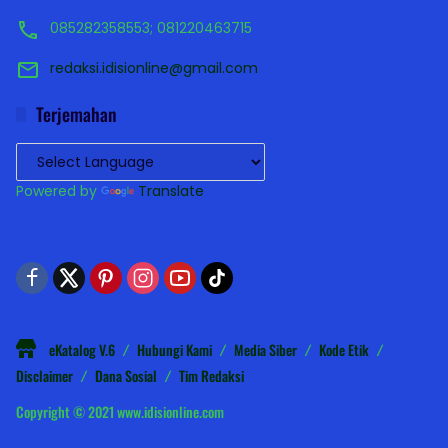
085282358553; 081220463715
redaksi.idisionline@gmail.com
Terjemahan
Powered by
Translate
eKatalog V.6
Hubungi Kami
Media Siber
Kode Etik
Disclaimer
Dana Sosial
Tim Redaksi
Copyright © 2021 www.idisionline.com