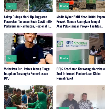
Berita
Berita
Askep Diduga Mark Up Anggaran
Media Cyber BKRI News Kritisi Papan
Perawatan Tanaman Buah Sawit milik
Proyek, Namun Acungkan Jempol
Perkebunan Rambutan, Regional I,
Atas Pelaksanaan Proyek Fasilitas
Serdang Bedagai.
Perairan (Kolam Labuh) PP Jayanti
Berita
Berita
Melarikan Diri, Polres Tebing Tinggi
BPJS Kesehatan Karawang Klarifikasi
Tetapkan Tersangka Pemerkosaan
Soal Informasi Pemberitaan Klaim
DPO
Rumah Sakit