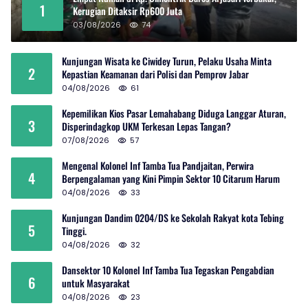
1
Kerugian Ditaksir Rp600 Juta
03/08/2026
74
Kunjungan Wisata ke Ciwidey Turun, Pelaku Usaha Minta
2
Kepastian Keamanan dari Polisi dan Pemprov Jabar
04/08/2026
61
Kepemilikan Kios Pasar Lemahabang Diduga Langgar Aturan,
3
Disperindagkop UKM Terkesan Lepas Tangan?
07/08/2026
57
Mengenal Kolonel Inf Tamba Tua Pandjaitan, Perwira
4
Berpengalaman yang Kini Pimpin Sektor 10 Citarum Harum
04/08/2026
33
Kunjungan Dandim 0204/DS ke Sekolah Rakyat kota Tebing
5
Tinggi.
04/08/2026
32
Dansektor 10 Kolonel Inf Tamba Tua Tegaskan Pengabdian
6
untuk Masyarakat
04/08/2026
23