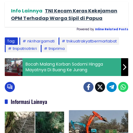
Info Lainnya
TNI Kecam Keras Kekejaman
OPM Terhadap Warga Sipil di Papua
Powered by
Inline Related Posts
Tag:
nkrihargamati
tnikuatrakyatbermartabat
tnipatriotnkri
tniprima
Bocah Malang Korban Sodomi Hingga
Mayatnya Di Buang Ke Jurang
Informasi Lainnya