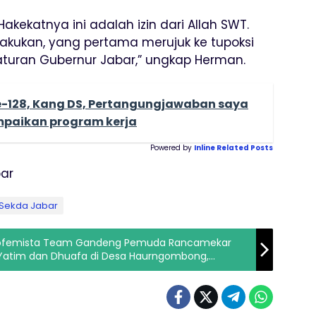
akekatnya ini adalah izin dari Allah SWT.
kukan, yang pertama merujuk ke tupoksi
turan Gubernur Jabar,” ungkap Herman.
-128, Kang DS, Pertangungjawaban saya
paikan program kerja
Powered by
Inline Related Posts
ar
Sekda Jabar
rofemista Team Gandeng Pemuda Rancamekar
Yatim dan Dhuafa di Desa Haurngombong,