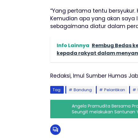
“Yang pertama tentu bersyukur. H
Kemudian apa yang akan saya la
sebagaimana diatur dalam pera
Info Lainnya
Rembug Bedas ke
kepada rakyat dalam menyam
Redaksi, Imul Sumber Humas Jab
Tag:
Bandung
Pelantikan
Angela Pramudita Bersama P
Seungit melakukan Santunan 
Sumedang