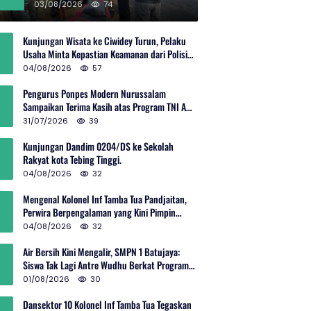
Rp600 Juta
03/08/2026
74
Kunjungan Wisata ke Ciwidey Turun, Pelaku
Usaha Minta Kepastian Keamanan dari Polisi
dan Pemprov Jabar
04/08/2026
57
Pengurus Ponpes Modern Nurussalam
Sampaikan Terima Kasih atas Program TNI AD
Manunggal Air
31/07/2026
39
Kunjungan Dandim 0204/DS ke Sekolah
Rakyat kota Tebing Tinggi.
04/08/2026
32
Mengenal Kolonel Inf Tamba Tua Pandjaitan,
Perwira Berpengalaman yang Kini Pimpin
Sektor 10 Citarum Harum
04/08/2026
32
Air Bersih Kini Mengalir, SMPN 1 Batujaya:
Siswa Tak Lagi Antre Wudhu Berkat Program
TNI AD
01/08/2026
30
Dansektor 10 Kolonel Inf Tamba Tua Tegaskan