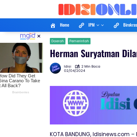
Langsung
ke
konten
Home
IPM
Birokras
×
Daerah
Pemerintah
Herman Suryatman Dilan
Idisi
2 Min Baca
02/04/2024
KOTA BANDUNG, Idisinews.com – 