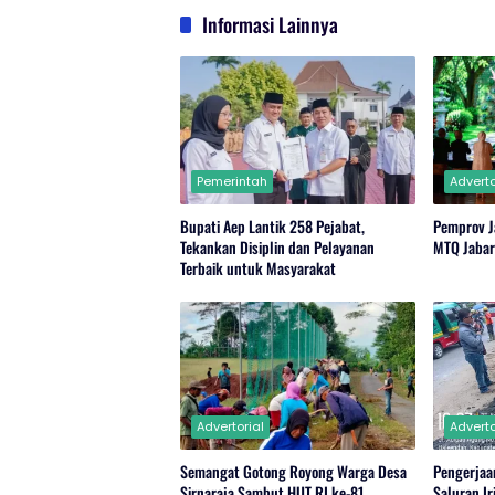
Informasi Lainnya
Pemerintah
Adverto
Bupati Aep Lantik 258 Pejabat,
Pemprov J
Tekankan Disiplin dan Pelayanan
MTQ Jaba
Terbaik untuk Masyarakat
Advertorial
Adverto
Semangat Gotong Royong Warga Desa
Pengerjaa
Sirnaraja Sambut HUT RI ke-81
Saluran I