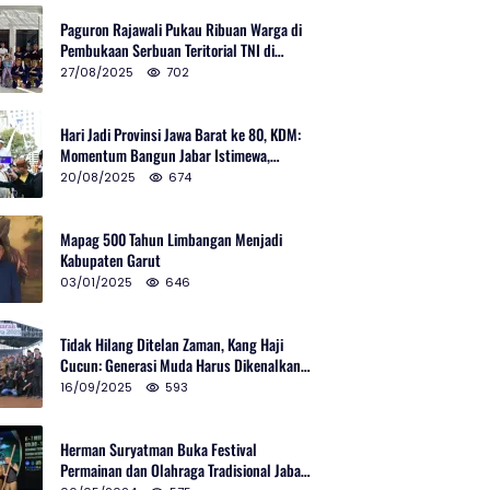
Paguron Rajawali Pukau Ribuan Warga di
Pembukaan Serbuan Teritorial TNI di
Cibatu
27/08/2025
702
Hari Jadi Provinsi Jawa Barat ke 80, KDM:
Momentum Bangun Jabar Istimewa,
Lembur di Urus Kota Ditata
20/08/2025
674
Mapag 500 Tahun Limbangan Menjadi
Kabupaten Garut
03/01/2025
646
Tidak Hilang Ditelan Zaman, Kang Haji
Cucun: Generasi Muda Harus Dikenalkan
Pencak Silat
16/09/2025
593
Herman Suryatman Buka Festival
Permainan dan Olahraga Tradisional Jabar