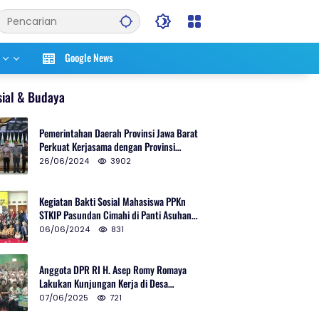
Google News
sial & Budaya
Pemerintahan Daerah Provinsi Jawa Barat
Perkuat Kerjasama dengan Provinsi
Chungcheongnam Do Korea Selatan
26/06/2024
3902
Kegiatan Bakti Sosial Mahasiswa PPKn
STKIP Pasundan Cimahi di Panti Asuhan
Ulul Azmi Kota Cimahi
06/06/2024
831
Anggota DPR RI H. Asep Romy Romaya
Lakukan Kunjungan Kerja di Desa
Patrolsari
07/06/2025
721