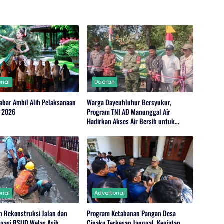
rial
Daerah
abar Ambil Alih Pelaksanaan
Warga Dayeuhluhur Bersyukur,
r 2026
Program TNI AD Manunggal Air
Hadirkan Akses Air Bersih untuk
Masyarakat
rial
Advertorial
n Rekonstruksi Jalan dan
Program Ketahanan Pangan Desa
rigasi RSUD Welas Asih
Cipaku Terkesan Janggal, Kegiatan