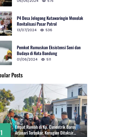
2024 di Gedung Teater Tertutup
06/05/2024
575
P4 Desa Jelegong Kutawaringin Menolak
Revitalisasi Pasar Patrol
13/07/2024
536
Pemkot Rumuskan Eksistensi Seni dan
Budaya di Kota Bandung
01/06/2024
511
pular Posts
Empat Rumah di Kp. Cimentrik Baros
1
Arjasari Terbakar, Kerugian Ditaksir