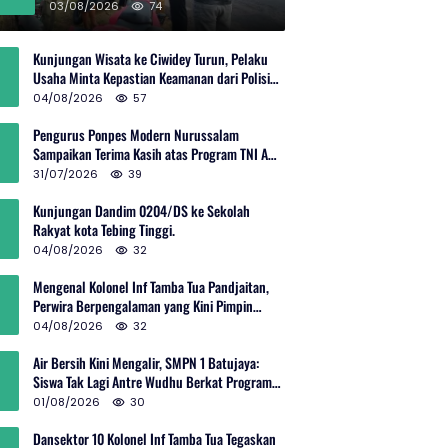
Rp600 Juta
03/08/2026
74
Kunjungan Wisata ke Ciwidey Turun, Pelaku
Usaha Minta Kepastian Keamanan dari Polisi
dan Pemprov Jabar
04/08/2026
57
Pengurus Ponpes Modern Nurussalam
Sampaikan Terima Kasih atas Program TNI AD
Manunggal Air
31/07/2026
39
Kunjungan Dandim 0204/DS ke Sekolah
Rakyat kota Tebing Tinggi.
04/08/2026
32
Mengenal Kolonel Inf Tamba Tua Pandjaitan,
Perwira Berpengalaman yang Kini Pimpin
Sektor 10 Citarum Harum
04/08/2026
32
Air Bersih Kini Mengalir, SMPN 1 Batujaya:
Siswa Tak Lagi Antre Wudhu Berkat Program
TNI AD
01/08/2026
30
Dansektor 10 Kolonel Inf Tamba Tua Tegaskan