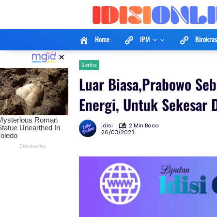
Langsung
ke
konten
Home
IPM
Birokras
×
Berita
Luar Biasa,Prabowo Se
Energi, Untuk Sekesar 
Idisi
2 Min Baca
26/03/2023