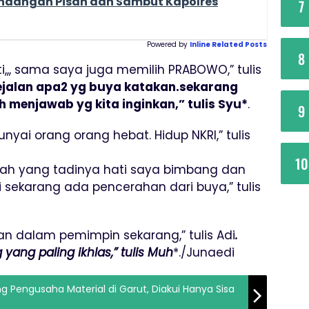
Undangan Pisah dan Sambut Kapolres
7
Powered by
Inline Related Posts
8
i,,, sama saya juga memilih PRABOWO,” tulis
sejalan apa2 yg buya katakan.sekarang
h menjawab yg kita inginkan,” tulis Syu
*
.
9
yai orang orang hebat. Hidup NKRI,” tulis
10
dah yang tadinya hati saya bimbang dan
 sekarang ada pencerahan dari buya,” tulis
ukan dalam pemimpin sekarang,” tulis Adi
.
yang paling ikhlas,” tulis Muh
*./Junaedi
 Pengusaha Material di Garut, Diakui Hanya Sisa