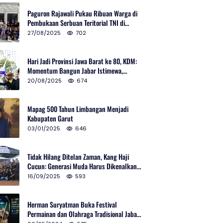
Paguron Rajawali Pukau Ribuan Warga di
Pembukaan Serbuan Teritorial TNI di
Cibatu
27/08/2025
702
Hari Jadi Provinsi Jawa Barat ke 80, KDM:
Momentum Bangun Jabar Istimewa,
Lembur di Urus Kota Ditata
20/08/2025
674
Mapag 500 Tahun Limbangan Menjadi
Kabupaten Garut
03/01/2025
646
Tidak Hilang Ditelan Zaman, Kang Haji
Cucun: Generasi Muda Harus Dikenalkan
Pencak Silat
16/09/2025
593
Herman Suryatman Buka Festival
Permainan dan Olahraga Tradisional Jabar