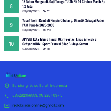
18 Tahun Mengabdi, Gaji Tenaga TU SMPN 14 Cirebon Masih Rp
8
1,2 Juta
03/08/2026
23
Yusuf Taojiri Kembali Pimpin Cibolang, Dilantik Sebagai Kades
9
PAW Periode 2026-2030
03/08/2026
20
APPSBI Kota Tebing Tinggi Ukir Prestasi Emas & Perak di
10
Gebyar KORMI Sport Festival Silat Budaya Sumut
03/08/2026
18
Bandung, Jawa Barat, Indonesia
085282358553; 081220463715
redaksi.idisionline@gmail.com