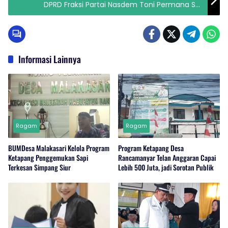
DPRD Fraksi Partai Nasdem Toni Permana SH,
Jaring Konstituennya di Daerah Baleendah
Informasi Lainnya
Ragam
Ragam
BUMDesa Malakasari Kelola Program
Program Ketapang Desa
Ketapang Penggemukan Sapi
Rancamanyar Telan Anggaran Capai
Terkesan Simpang Siur
Lebih 500 Juta, jadi Sorotan Publik