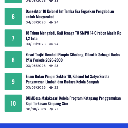
04/08/2026
33
Dansektor 10 Kolonel Inf Tamba Tua Tegaskan Pengabdian
6
untuk Masyarakat
04/08/2026
24
18 Tahun Mengabdi, Gaji Tenaga TU SMPN 14 Cirebon Masih Rp
7
1,2 Juta
03/08/2026
24
Yusuf Taojiri Kembali Pimpin Cibolang, Dilantik Sebagai Kades
8
PAW Periode 2026-2030
03/08/2026
23
Enam Bulan Pimpin Sektor 10, Kolonel Inf Satyo Soroti
9
Pengawasan Limbah dan Budaya Kelola Sampah
03/08/2026
22
BUMDesa Malakasari Kelola Program Ketapang Penggemukan
10
Sapi Terkesan Simpang Siur
06/08/2026
21