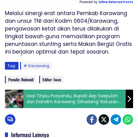
Powered by
Inline Related Posts
Melalui sinergi erat antara Pemkab Karawang
dan unsur TNI dari Kodim 0604/Karawang,
pengawasan ketat akan terus dilakukan di
tingkat bawah guna memastikan program
penuntasan stunting serta Makan Bergizi Gratis
ini berjalan optimal dan tepat sasaran.
Tag:
Karawang
Penulis: Rohendi
Editor: Iwan
Usai Tinjau Posyandu, Bupati Aep Saepuloh
dan Dandim Karawang ‘Dihadang’ Ratusan
Siswa SD
Informasi Lainnya