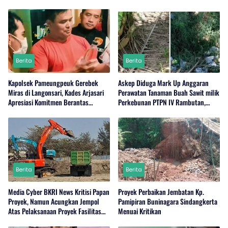
Berita
Berita
Kapolsek Pameungpeuk Gerebek
Askep Diduga Mark Up Anggaran
Miras di Langonsari, Kades Arjasari
Perawatan Tanaman Buah Sawit milik
Apresiasi Komitmen Berantas
Perkebunan PTPN IV Rambutan,
Narkoba
Regional I, Serdang Bedagai
Berita
Berita
Media Cyber BKRI News Kritisi Papan
Proyek Perbaikan Jembatan Kp.
Proyek, Namun Acungkan Jempol
Pamipiran Buninagara Sindangkerta
Atas Pelaksanaan Proyek Fasilitas
Menuai Kritikan
Perairan (Kolam Labuh) PP Jayanti