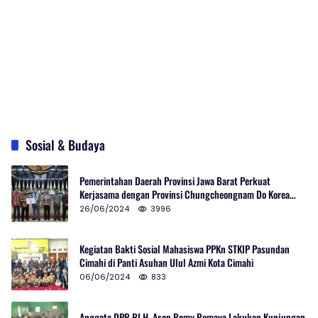
Sosial & Budaya
Pemerintahan Daerah Provinsi Jawa Barat Perkuat
Kerjasama dengan Provinsi Chungcheongnam Do Korea
Selatan
26/06/2024
3996
Kegiatan Bakti Sosial Mahasiswa PPKn STKIP Pasundan
Cimahi di Panti Asuhan Ulul Azmi Kota Cimahi
06/06/2024
833
Anggota DPR RI H. Asep Romy Romaya Lakukan Kunjungan