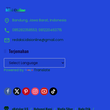
Bandung, Jawa Barat, Indonesia
085282358553; 081220463715
redaksi.idisionline@gmail.com
Terjemahan
Powered by
Translate
eKatalog V.6
Hubungi Kami
Media Siber
Kode Etik