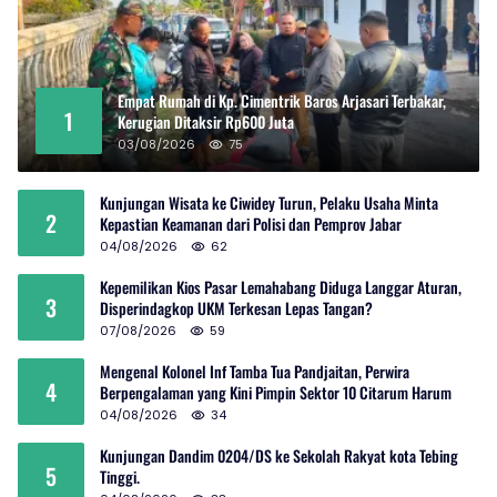
Empat Rumah di Kp. Cimentrik Baros Arjasari Terbakar,
1
Kerugian Ditaksir Rp600 Juta
03/08/2026
75
Kunjungan Wisata ke Ciwidey Turun, Pelaku Usaha Minta
2
Kepastian Keamanan dari Polisi dan Pemprov Jabar
04/08/2026
62
Kepemilikan Kios Pasar Lemahabang Diduga Langgar Aturan,
3
Disperindagkop UKM Terkesan Lepas Tangan?
07/08/2026
59
Mengenal Kolonel Inf Tamba Tua Pandjaitan, Perwira
4
Berpengalaman yang Kini Pimpin Sektor 10 Citarum Harum
04/08/2026
34
Kunjungan Dandim 0204/DS ke Sekolah Rakyat kota Tebing
5
Tinggi.