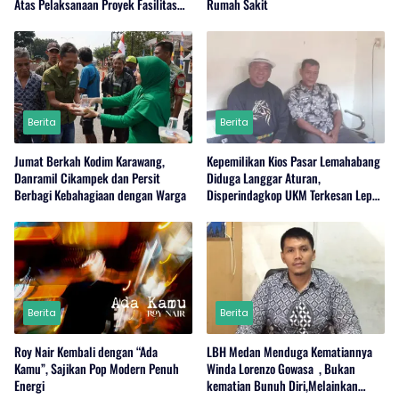
Atas Pelaksanaan Proyek Fasilitas
Rumah Sakit
Perairan (Kolam Labuh) PP Jayanti
Berita
Berita
Jumat Berkah Kodim Karawang,
Kepemilikan Kios Pasar Lemahabang
Danramil Cikampek dan Persit
Diduga Langgar Aturan,
Berbagi Kebahagiaan dengan Warga
Disperindagkop UKM Terkesan Lepas
Tangan?
Berita
Berita
Roy Nair Kembali dengan “Ada
LBH Medan Menduga Kematiannya
Kamu”, Sajikan Pop Modern Penuh
Winda Lorenzo Gowasa , Bukan
Energi
kematian Bunuh Diri,Melainkan