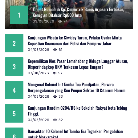
Empat Rumah di Kp. Cimentrik Baros Arjasari Terbakar,
1
Kerugian Ditaksir Rp600 Juta
03/08/2026
74
Kunjungan Wisata ke Ciwidey Turun, Pelaku Usaha Minta
2
Kepastian Keamanan dari Polisi dan Pemprov Jabar
04/08/2026
61
Kepemilikan Kios Pasar Lemahabang Diduga Langgar Aturan,
3
Disperindagkop UKM Terkesan Lepas Tangan?
07/08/2026
57
Mengenal Kolonel Inf Tamba Tua Pandjaitan, Perwira
4
Berpengalaman yang Kini Pimpin Sektor 10 Citarum Harum
04/08/2026
33
Kunjungan Dandim 0204/DS ke Sekolah Rakyat kota Tebing
5
Tinggi.
04/08/2026
32
Dansektor 10 Kolonel Inf Tamba Tua Tegaskan Pengabdian
6
untuk Masyarakat