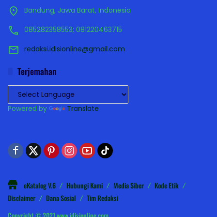
Bandung, Jawa Barat, Indonesia
085282358553; 081220463715
redaksi.idisionline@gmail.com
Terjemahan
Powered by
Translate
eKatalog V.6
Hubungi Kami
Media Siber
Kode Etik
Disclaimer
Dana Sosial
Tim Redaksi
Copyright © 2021 www.idisionline.com