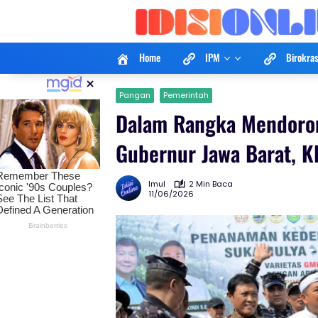
Langsung
ke
konten
Home
IPM
Birokras
×
Pangan
Pemerintah
Dalam Rangka Mendoro
Gubernur Jawa Barat, K
Imul
2 Min Baca
11/06/2026