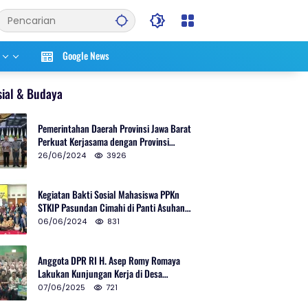
Google News
sial & Budaya
Pemerintahan Daerah Provinsi Jawa Barat
Perkuat Kerjasama dengan Provinsi
Chungcheongnam Do Korea Selatan
26/06/2024
3926
Kegiatan Bakti Sosial Mahasiswa PPKn
STKIP Pasundan Cimahi di Panti Asuhan
Ulul Azmi Kota Cimahi
06/06/2024
831
Anggota DPR RI H. Asep Romy Romaya
Lakukan Kunjungan Kerja di Desa
Patrolsari
07/06/2025
721