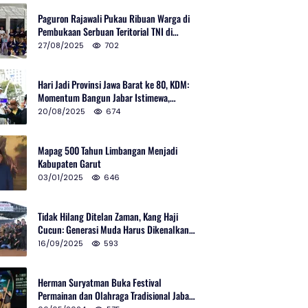
Paguron Rajawali Pukau Ribuan Warga di
Pembukaan Serbuan Teritorial TNI di
Cibatu
27/08/2025
702
Hari Jadi Provinsi Jawa Barat ke 80, KDM:
Momentum Bangun Jabar Istimewa,
Lembur di Urus Kota Ditata
20/08/2025
674
Mapag 500 Tahun Limbangan Menjadi
Kabupaten Garut
03/01/2025
646
Tidak Hilang Ditelan Zaman, Kang Haji
Cucun: Generasi Muda Harus Dikenalkan
Pencak Silat
16/09/2025
593
Herman Suryatman Buka Festival
Permainan dan Olahraga Tradisional Jabar