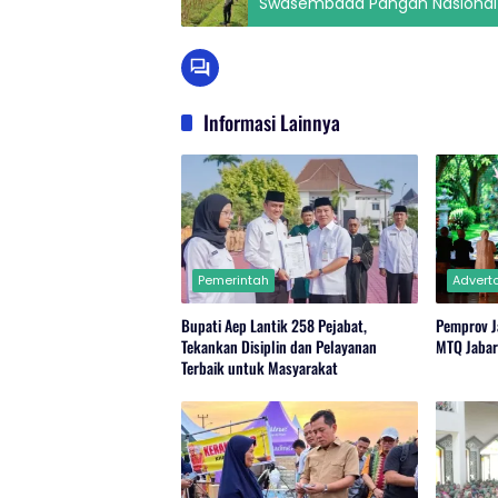
Swasembada Pangan Nasional
Informasi Lainnya
Pemerintah
Adverto
Bupati Aep Lantik 258 Pejabat,
Pemprov J
Tekankan Disiplin dan Pelayanan
MTQ Jaba
Terbaik untuk Masyarakat