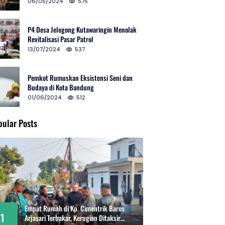
2024 di Gedung Teater Tertutup
06/05/2024
575
P4 Desa Jelegong Kutawaringin Menolak
Revitalisasi Pasar Patrol
13/07/2024
537
Pemkot Rumuskan Eksistensi Seni dan
Budaya di Kota Bandung
01/06/2024
512
pular Posts
Empat Rumah di Kp. Cimentrik Baros
1
Arjasari Terbakar, Kerugian Ditaksir