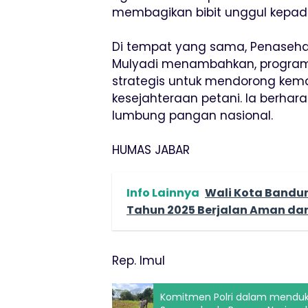
membagikan bibit unggul kepada
Di tempat yang sama, Penasehat
Mulyadi menambahkan, progra
strategis untuk mendorong kem
kesejahteraan petani. Ia berha
lumbung pangan nasional.
HUMAS JABAR
Info Lainnya
Wali Kota Bandun
Tahun 2025 Berjalan Aman da
Rep. Imul
Komitmen Polri dalam mendu