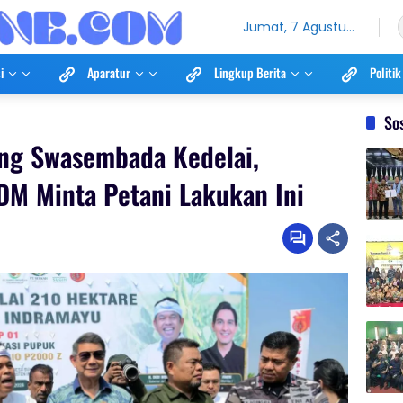
Jumat, 7 Agustus
2026
i
Aparatur
Lingkup Berita
Politik
So
ng Swasembada Kedelai,
DM Minta Petani Lakukan Ini