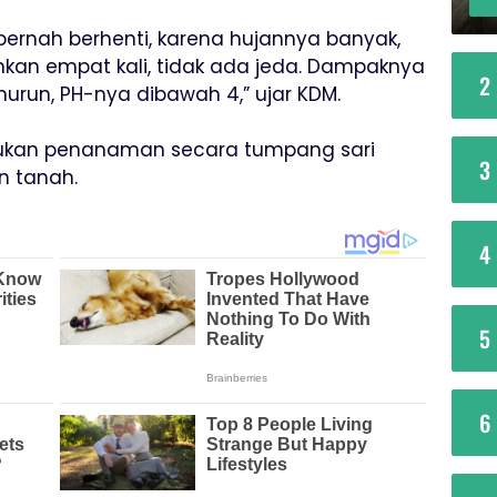
pernah berhenti, karena hujannya banyak,
hkan empat kali, tidak ada jeda. Dampaknya
2
urun, PH-nya dibawah 4,” ujar KDM.
ukan penanaman secara tumpang sari
3
n tanah.
4
5
6