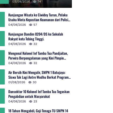
Rp600 Juta
03/08/2026
74
Kunjungan Wisata ke Ciwidey Turun, Pelaku
Usaha Minta Kepastian Keamanan dari Polisi
dan Pemprov Jabar
04/08/2026
57
Kunjungan Dandim 0204/DS ke Sekolah
Rakyat kota Tebing Tinggi.
04/08/2026
32
Mengenal Kolonel Inf Tamba Tua Pandjaitan,
Perwira Berpengalaman yang Kini Pimpin
Sektor 10 Citarum Harum
04/08/2026
32
Air Bersih Kini Mengalir, SMPN 1 Batujaya:
Siswa Tak Lagi Antre Wudhu Berkat Program
TNI AD
01/08/2026
30
Dansektor 10 Kolonel Inf Tamba Tua Tegaskan
Pengabdian untuk Masyarakat
04/08/2026
23
18 Tahun Mengabdi, Gaji Tenaga TU SMPN 14