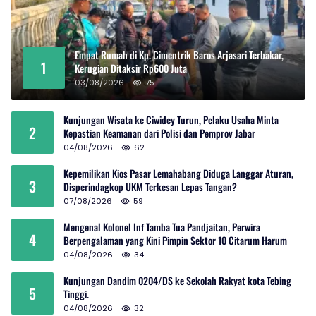
Empat Rumah di Kp. Cimentrik Baros Arjasari Terbakar,
1
Kerugian Ditaksir Rp600 Juta
03/08/2026
75
Kunjungan Wisata ke Ciwidey Turun, Pelaku Usaha Minta
2
Kepastian Keamanan dari Polisi dan Pemprov Jabar
04/08/2026
62
Kepemilikan Kios Pasar Lemahabang Diduga Langgar Aturan,
3
Disperindagkop UKM Terkesan Lepas Tangan?
07/08/2026
59
Mengenal Kolonel Inf Tamba Tua Pandjaitan, Perwira
4
Berpengalaman yang Kini Pimpin Sektor 10 Citarum Harum
04/08/2026
34
Kunjungan Dandim 0204/DS ke Sekolah Rakyat kota Tebing
5
Tinggi.
04/08/2026
32