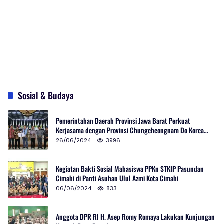
Sosial & Budaya
Pemerintahan Daerah Provinsi Jawa Barat Perkuat
Kerjasama dengan Provinsi Chungcheongnam Do Korea
Selatan
26/06/2024
3996
Kegiatan Bakti Sosial Mahasiswa PPKn STKIP Pasundan
Cimahi di Panti Asuhan Ulul Azmi Kota Cimahi
06/06/2024
833
Anggota DPR RI H. Asep Romy Romaya Lakukan Kunjungan