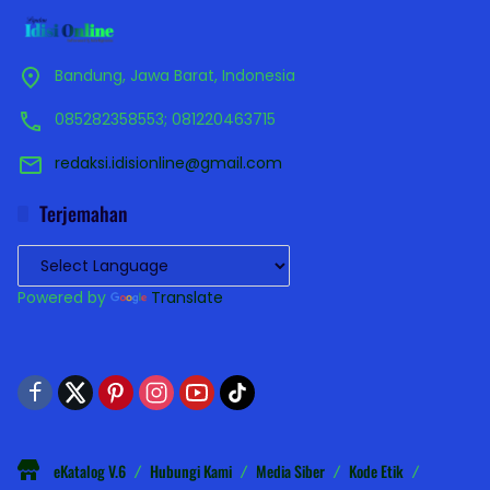
Bandung, Jawa Barat, Indonesia
085282358553; 081220463715
redaksi.idisionline@gmail.com
Terjemahan
Powered by
Translate
eKatalog V.6
Hubungi Kami
Media Siber
Kode Etik