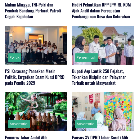
Malam Minggu, TNI-Polri dan
Hadiri Pelantikan DPP LPM RI, KDM
Pemkab Bandung Perkuat Patroli
Ajak Andil dalam Percepatan
Cegah Kejahatan
Pembangunan Desa dan Kelurahan di
Jabar
Politik
Pemerintah
PSI Karawang Panaskan Mesin
Bupati Aep Lantik 258 Pejabat,
Politik, Targetkan Enam Kursi DPRD
Tekankan Disiplin dan Pelayanan
pada Pemilu 2029
Terbaik untuk Masyarakat
Advertorial
Advertorial
Pemprov Jabar Ambil Alih
Pansus XV DPRD Jabar Soroti Alih