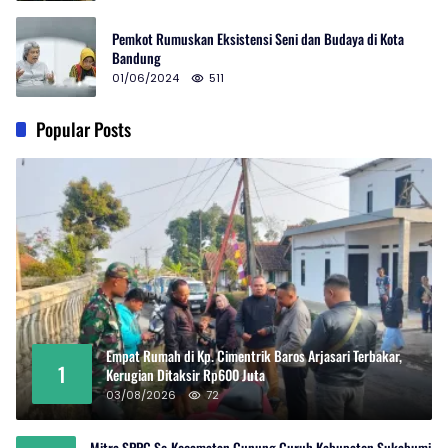
Pemkot Rumuskan Eksistensi Seni dan Budaya di Kota
Bandung
01/06/2024
511
Popular Posts
Empat Rumah di Kp. Cimentrik Baros Arjasari Terbakar,
1
Kerugian Ditaksir Rp600 Juta
03/08/2026
72
Mitra SPPG Se-Kecamatan Gunung Guruh Kabupaten Sukabumi