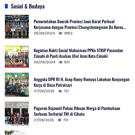
Sosial & Budaya
Pemerintahan Daerah Provinsi Jawa Barat Perkuat
Kerjasama dengan Provinsi Chungcheongnam Do Korea
Selatan
26/06/2024
3862
Kegiatan Bakti Sosial Mahasiswa PPKn STKIP Pasundan
Cimahi di Panti Asuhan Ulul Azmi Kota Cimahi
06/06/2024
831
Anggota DPR RI H. Asep Romy Romaya Lakukan Kunjungan
Kerja di Desa Patrolsari
07/06/2025
721
Paguron Rajawali Pukau Ribuan Warga di Pembukaan
Serbuan Teritorial TNI di Cibatu
27/08/2025
701