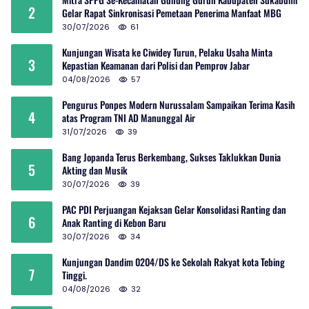
2
Gelar Rapat Sinkronisasi Pemetaan Penerima Manfaat MBG
30/07/2026
61
Kunjungan Wisata ke Ciwidey Turun, Pelaku Usaha Minta
3
Kepastian Keamanan dari Polisi dan Pemprov Jabar
04/08/2026
57
Pengurus Ponpes Modern Nurussalam Sampaikan Terima Kasih
4
atas Program TNI AD Manunggal Air
31/07/2026
39
Bang Jopanda Terus Berkembang, Sukses Taklukkan Dunia
5
Akting dan Musik
30/07/2026
39
PAC PDI Perjuangan Kejaksan Gelar Konsolidasi Ranting dan
6
Anak Ranting di Kebon Baru
30/07/2026
34
Kunjungan Dandim 0204/DS ke Sekolah Rakyat kota Tebing
7
Tinggi.
04/08/2026
32