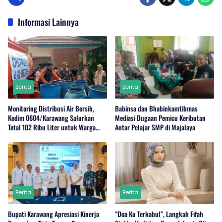
Informasi Lainnya
Berita
Berita
Monitoring Distribusi Air Bersih,
Babinsa dan Bhabinkamtibmas
Kodim 0604/Karawang Salurkan
Mediasi Dugaan Pemicu Keributan
Total 102 Ribu Liter untuk Warga
Antar Pelajar SMP di Majalaya
Terdampak Kekeringan
Berita
Berita
Bupati Karawang Apresiasi Kinerja
“Doa Ku Terkabul”, Langkah Fifah