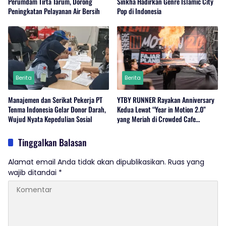
Perumdam Tirta Tarum, Dorong
Sinkha Hadirkan Genre Islamic City
Peningkatan Pelayanan Air Bersih
Pop di Indonesia
Berita
Berita
Manajemen dan Serikat Pekerja PT
YTBY RUNNER Rayakan Anniversary
Tenma Indonesia Gelar Donor Darah,
Kedua Lewat “Year in Motion 2.0”
Wujud Nyata Kepedulian Sosial
yang Meriah di Crowded Cafe
Sukabumi
Tinggalkan Balasan
Alamat email Anda tidak akan dipublikasikan.
Ruas yang
wajib ditandai
*