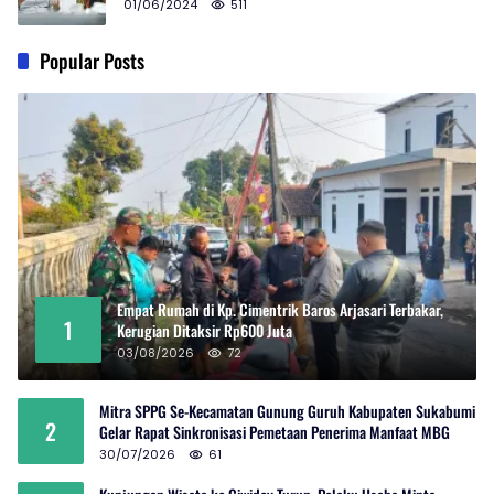
01/06/2024
511
Popular Posts
Empat Rumah di Kp. Cimentrik Baros Arjasari Terbakar,
1
Kerugian Ditaksir Rp600 Juta
03/08/2026
72
Mitra SPPG Se-Kecamatan Gunung Guruh Kabupaten Sukabumi
2
Gelar Rapat Sinkronisasi Pemetaan Penerima Manfaat MBG
30/07/2026
61