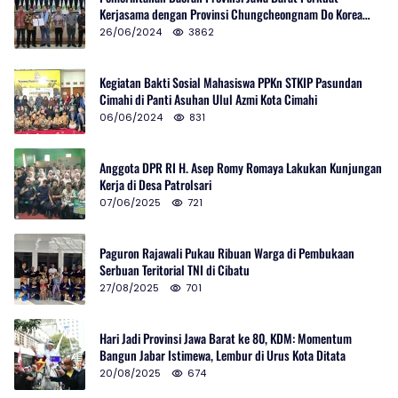
Kerjasama dengan Provinsi Chungcheongnam Do Korea
Selatan
26/06/2024
3862
Kegiatan Bakti Sosial Mahasiswa PPKn STKIP Pasundan
Cimahi di Panti Asuhan Ulul Azmi Kota Cimahi
06/06/2024
831
Anggota DPR RI H. Asep Romy Romaya Lakukan Kunjungan
Kerja di Desa Patrolsari
07/06/2025
721
Paguron Rajawali Pukau Ribuan Warga di Pembukaan
Serbuan Teritorial TNI di Cibatu
27/08/2025
701
Hari Jadi Provinsi Jawa Barat ke 80, KDM: Momentum
Bangun Jabar Istimewa, Lembur di Urus Kota Ditata
20/08/2025
674