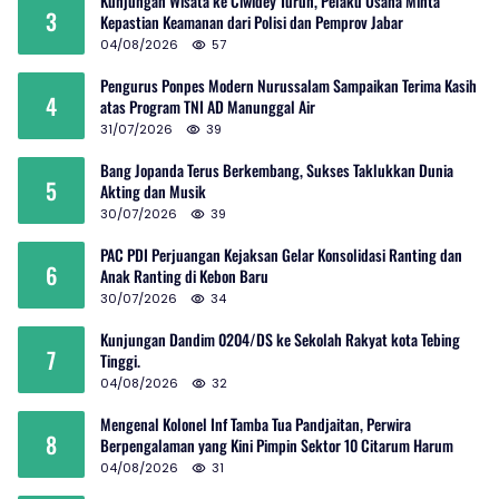
Kunjungan Wisata ke Ciwidey Turun, Pelaku Usaha Minta
3
Kepastian Keamanan dari Polisi dan Pemprov Jabar
04/08/2026
57
Pengurus Ponpes Modern Nurussalam Sampaikan Terima Kasih
4
atas Program TNI AD Manunggal Air
31/07/2026
39
Bang Jopanda Terus Berkembang, Sukses Taklukkan Dunia
5
Akting dan Musik
30/07/2026
39
PAC PDI Perjuangan Kejaksan Gelar Konsolidasi Ranting dan
6
Anak Ranting di Kebon Baru
30/07/2026
34
Kunjungan Dandim 0204/DS ke Sekolah Rakyat kota Tebing
7
Tinggi.
04/08/2026
32
Mengenal Kolonel Inf Tamba Tua Pandjaitan, Perwira
8
Berpengalaman yang Kini Pimpin Sektor 10 Citarum Harum
04/08/2026
31