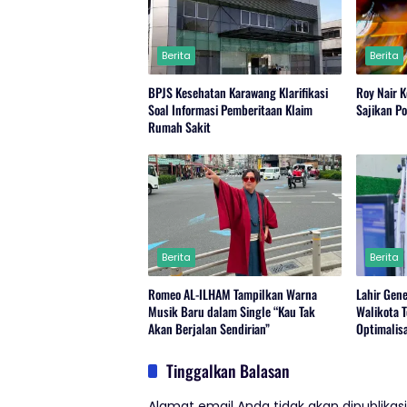
Berita
Berita
BPJS Kesehatan Karawang Klarifikasi
Roy Nair 
Soal Informasi Pemberitaan Klaim
Sajikan P
Rumah Sakit
Berita
Berita
Romeo AL-ILHAM Tampilkan Warna
Lahir Gen
Musik Baru dalam Single “Kau Tak
Walikota 
Akan Berjalan Sendirian”
Optimalisa
Tinggalkan Balasan
Alamat email Anda tidak akan dipublikasi