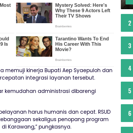
2
3
4
 juga memuji kinerja Bupati Aep Syaepuloh dan
rcepatan integrasi layanan tersebut.
5
r kemudahan administrasi dibarengi
 pelayanan harus humanis dan cepat. RSUD
6
 kebanggaan sekaligus penopang program
) di Karawang,” pungkasnya.