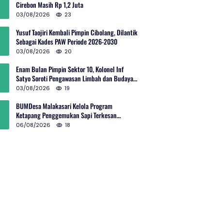
Cirebon Masih Rp 1,2 Juta
03/08/2026
23
Yusuf Taojiri Kembali Pimpin Cibolang, Dilantik
Sebagai Kades PAW Periode 2026-2030
03/08/2026
20
Enam Bulan Pimpin Sektor 10, Kolonel Inf
Satyo Soroti Pengawasan Limbah dan Budaya
Kelola Sampah
03/08/2026
19
BUMDesa Malakasari Kelola Program
Ketapang Penggemukan Sapi Terkesan
Simpang Siur
06/08/2026
18