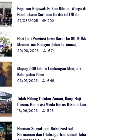
Paguron Rajawali Pukau Ribuan Warga di
Pembukaan Serbuan Teritorial TNI di
Cibatu
27/08/2025
702
Hari Jadi Provinsi Jawa Barat ke 80, KDM:
Momentum Bangun Jabar Istimewa,
Lembur di Urus Kota Ditata
20/08/2025
674
Mapag 500 Tahun Limbangan Menjadi
Kabupaten Garut
03/01/2025
646
Tidak Hilang Ditelan Zaman, Kang Haji
Cucun: Generasi Muda Harus Dikenalkan
Pencak Silat
16/09/2025
593
Herman Suryatman Buka Festival
Permainan dan Olahraga Tradisional Jabar