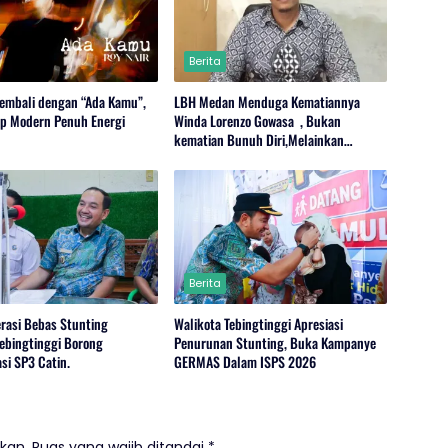
Berita
Kembali dengan “Ada Kamu”,
LBH Medan Menduga Kematiannya
op Modern Penuh Energi
Winda Lorenzo Gowasa , Bukan
kematian Bunuh Diri,Melainkan
Adanya Dugaan Tindak Pidana.
Berita
erasi Bebas Stunting
Walikota Tebingtinggi Apresiasi
Tebingtinggi Borong
Penurunan Stunting, Buka Kampanye
si SP3 Catin.
GERMAS Dalam ISPS 2026
kan.
Ruas yang wajib ditandai
*