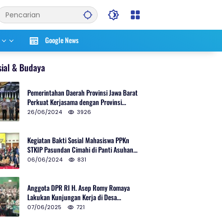
Google News
sial & Budaya
Pemerintahan Daerah Provinsi Jawa Barat
Perkuat Kerjasama dengan Provinsi
Chungcheongnam Do Korea Selatan
26/06/2024
3926
Kegiatan Bakti Sosial Mahasiswa PPKn
STKIP Pasundan Cimahi di Panti Asuhan
Ulul Azmi Kota Cimahi
06/06/2024
831
Anggota DPR RI H. Asep Romy Romaya
Lakukan Kunjungan Kerja di Desa
Patrolsari
07/06/2025
721