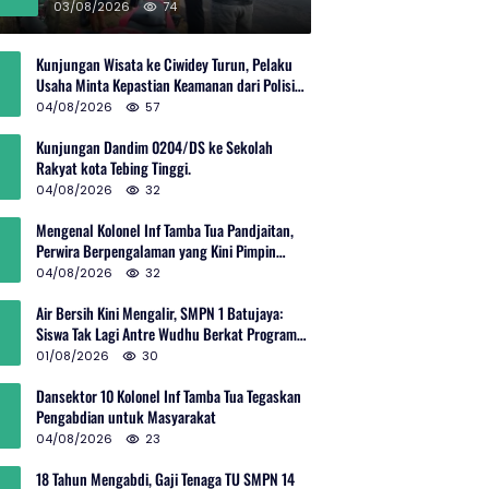
Rp600 Juta
03/08/2026
74
Kunjungan Wisata ke Ciwidey Turun, Pelaku
Usaha Minta Kepastian Keamanan dari Polisi
dan Pemprov Jabar
04/08/2026
57
Kunjungan Dandim 0204/DS ke Sekolah
Rakyat kota Tebing Tinggi.
04/08/2026
32
Mengenal Kolonel Inf Tamba Tua Pandjaitan,
Perwira Berpengalaman yang Kini Pimpin
Sektor 10 Citarum Harum
04/08/2026
32
Air Bersih Kini Mengalir, SMPN 1 Batujaya:
Siswa Tak Lagi Antre Wudhu Berkat Program
TNI AD
01/08/2026
30
Dansektor 10 Kolonel Inf Tamba Tua Tegaskan
Pengabdian untuk Masyarakat
04/08/2026
23
18 Tahun Mengabdi, Gaji Tenaga TU SMPN 14