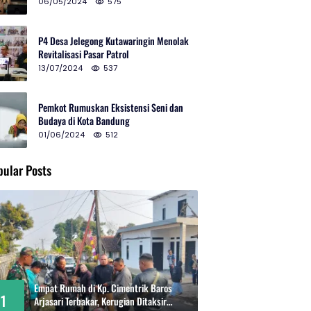
2024 di Gedung Teater Tertutup
06/05/2024
575
P4 Desa Jelegong Kutawaringin Menolak
Revitalisasi Pasar Patrol
13/07/2024
537
Pemkot Rumuskan Eksistensi Seni dan
Budaya di Kota Bandung
01/06/2024
512
pular Posts
Empat Rumah di Kp. Cimentrik Baros
1
Arjasari Terbakar, Kerugian Ditaksir