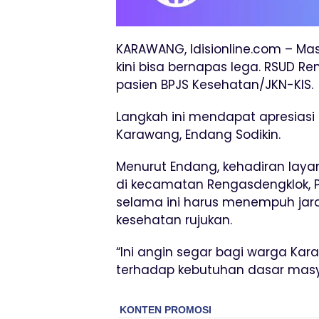
KARAWANG, Idisionline.com – Mas
kini bisa bernapas lega. RSUD R
pasien BPJS Kesehatan/JKN-KIS.
Langkah ini mendapat apresiasi 
Karawang, Endang Sodikin.
Menurut Endang, kehadiran laya
di kecamatan Rengasdengklok, Pa
selama ini harus menempuh jara
kesehatan rujukan.
“Ini angin segar bagi warga Ka
terhadap kebutuhan dasar masyar