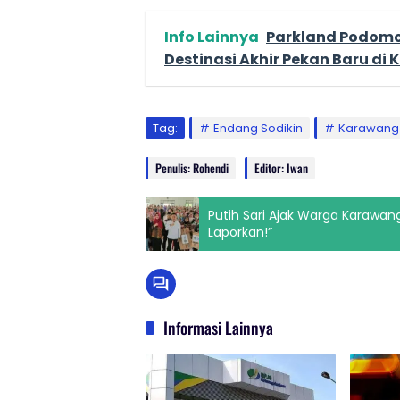
Info Lainnya
Parkland Podomor
Destinasi Akhir Pekan Baru di
Tag:
Endang Sodikin
Karawang
Penulis: Rohendi
Editor: Iwan
Putih Sari Ajak Warga Karawa
Laporkan!”
Informasi Lainnya