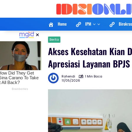
Langsung
ke
konten
Home
IPM
Birokras
×
Berita
Akses Kesehatan Kian 
Apresiasi Layanan BPJ
Rohendi
1 Min Baca
11/05/2026