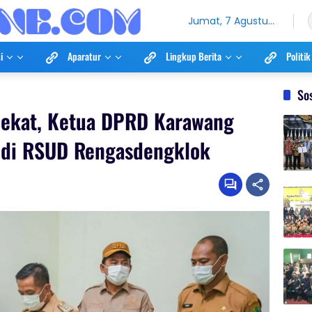
Jumat, 7 Agustus
2026
i
Aparatur
Lingkup Berita
Politik
So
Dekat, Ketua DPRD Karawang
S di RSUD Rengasdengklok