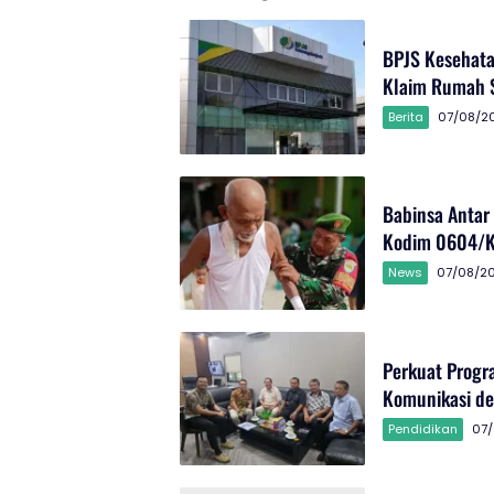
BPJS Kesehata
Klaim Rumah S
Berita
07/08/2
Babinsa Antar
Kodim 0604/
News
07/08/2
Perkuat Progr
Komunikasi d
Pendidikan
07