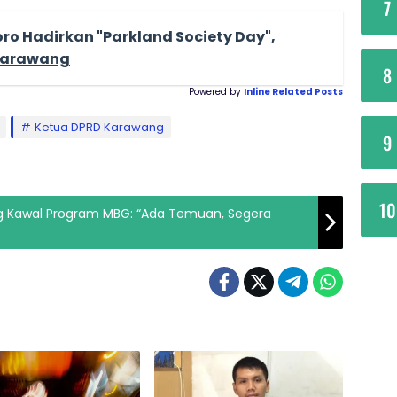
7
o Hadirkan "Parkland Society Day",
 Karawang
8
Powered by
Inline Related Posts
Ketua DPRD Karawang
9
10
ng Kawal Program MBG: “Ada Temuan, Segera