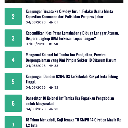
Kunjungan Wisata ke Ciwidey Turun, Pelaku Usaha Minta
2
Kepastian Keamanan dari Polisi dan Pemprov Jabar
04/08/2026
61
Kepemilikan Kios Pasar Lemahabang Diduga Langgar Aturan,
3
Disperindagkop UKM Terkesan Lepas Tangan?
07/08/2026
58
Mengenal Kolonel Inf Tamba Tua Pandjaitan, Perwira
4
Berpengalaman yang Kini Pimpin Sektor 10 Citarum Harum
04/08/2026
33
Kunjungan Dandim 0204/DS ke Sekolah Rakyat kota Tebing
5
Tinggi.
04/08/2026
32
Dansektor 10 Kolonel Inf Tamba Tua Tegaskan Pengabdian
6
untuk Masyarakat
04/08/2026
23
18 Tahun Mengabdi, Gaji Tenaga TU SMPN 14 Cirebon Masih Rp
7
1,2 Juta