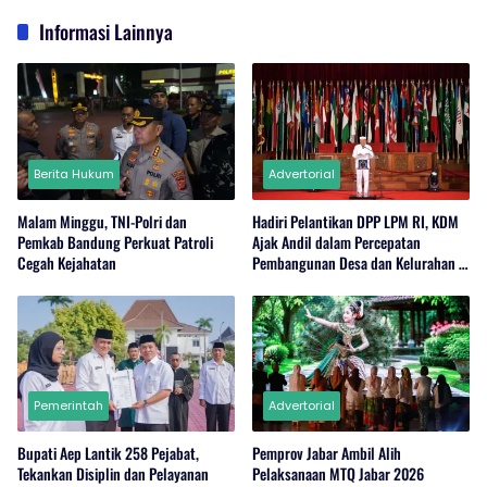
Informasi Lainnya
Berita Hukum
Advertorial
Malam Minggu, TNI-Polri dan
Hadiri Pelantikan DPP LPM RI, KDM
Pemkab Bandung Perkuat Patroli
Ajak Andil dalam Percepatan
Cegah Kejahatan
Pembangunan Desa dan Kelurahan di
Jabar
Pemerintah
Advertorial
Bupati Aep Lantik 258 Pejabat,
Pemprov Jabar Ambil Alih
Tekankan Disiplin dan Pelayanan
Pelaksanaan MTQ Jabar 2026