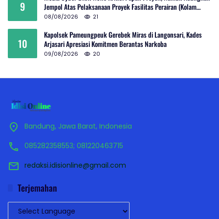
9
Jempol Atas Pelaksanaan Proyek Fasilitas Perairan (Kolam
Labuh) PP Jayanti
08/08/2026
21
Kapolsek Pameungpeuk Gerebek Miras di Langonsari, Kades
10
Arjasari Apresiasi Komitmen Berantas Narkoba
09/08/2026
20
Bandung, Jawa Barat, Indonesia
085282358553; 081220463715
redaksi.idisionline@gmail.com
Terjemahan