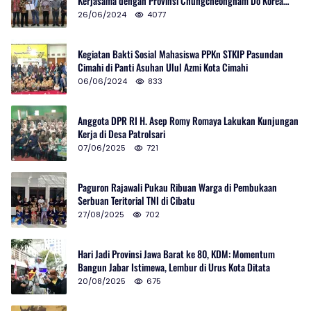
Kerjasama dengan Provinsi Chungcheongnam Do Korea
Selatan
26/06/2024
4077
Kegiatan Bakti Sosial Mahasiswa PPKn STKIP Pasundan
Cimahi di Panti Asuhan Ulul Azmi Kota Cimahi
06/06/2024
833
Anggota DPR RI H. Asep Romy Romaya Lakukan Kunjungan
Kerja di Desa Patrolsari
07/06/2025
721
Paguron Rajawali Pukau Ribuan Warga di Pembukaan
Serbuan Teritorial TNI di Cibatu
27/08/2025
702
Hari Jadi Provinsi Jawa Barat ke 80, KDM: Momentum
Bangun Jabar Istimewa, Lembur di Urus Kota Ditata
20/08/2025
675