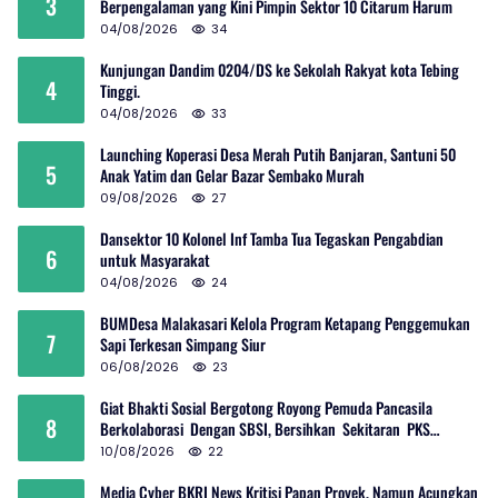
3
Berpengalaman yang Kini Pimpin Sektor 10 Citarum Harum
04/08/2026
34
Kunjungan Dandim 0204/DS ke Sekolah Rakyat kota Tebing
4
Tinggi.
04/08/2026
33
Launching Koperasi Desa Merah Putih Banjaran, Santuni 50
5
Anak Yatim dan Gelar Bazar Sembako Murah
09/08/2026
27
Dansektor 10 Kolonel Inf Tamba Tua Tegaskan Pengabdian
6
untuk Masyarakat
04/08/2026
24
BUMDesa Malakasari Kelola Program Ketapang Penggemukan
7
Sapi Terkesan Simpang Siur
06/08/2026
23
Giat Bhakti Sosial Bergotong Royong Pemuda Pancasila
8
Berkolaborasi Dengan SBSI, Bersihkan Sekitaran PKS
Rambutan Dan Jalan Umum
10/08/2026
22
Media Cyber BKRI News Kritisi Papan Proyek, Namun Acungkan