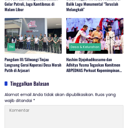
Gelar Patroli, Jaga Kamtibmas di
Balik Lagu Monumental “Teruslah
Malam Libur
Melangkah”
TNI
Desa & Kelurahan
Pangdam III/Siliwangi Tinjau
Hashim Djojohadikusumo dan
Langsung Gerai Koperasi Desa Merah
Adhitya Yusma Tegaskan Komitmen
Putih di Arjasari
ABPEDNAS Perkuat Kepemimpinan
Perempuan di Desa
Tinggalkan Balasan
Alamat email Anda tidak akan dipublikasikan.
Ruas yang
wajib ditandai
*