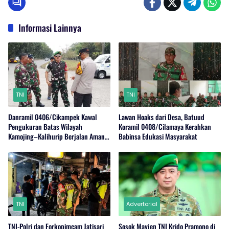
Informasi Lainnya
TNI
TNI
Danramil 0406/Cikampek Kawal
Lawan Hoaks dari Desa, Batuud
Pengukuran Batas Wilayah
Koramil 0408/Cilamaya Kerahkan
Kamojing–Kalihurip Berjalan Aman
Babinsa Edukasi Masyarakat
dan Kondusif
TNI
Advertorial
TNI-Polri dan Forkopimcam Jatisari
Sosok Mayjen TNI Krido Pramono di