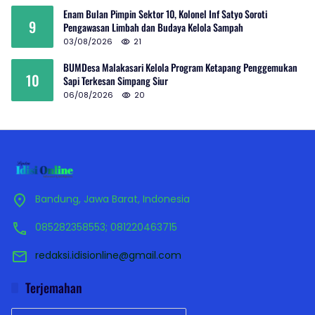
Enam Bulan Pimpin Sektor 10, Kolonel Inf Satyo Soroti
9
Pengawasan Limbah dan Budaya Kelola Sampah
03/08/2026
21
BUMDesa Malakasari Kelola Program Ketapang Penggemukan
10
Sapi Terkesan Simpang Siur
06/08/2026
20
Bandung, Jawa Barat, Indonesia
085282358553; 081220463715
redaksi.idisionline@gmail.com
Terjemahan