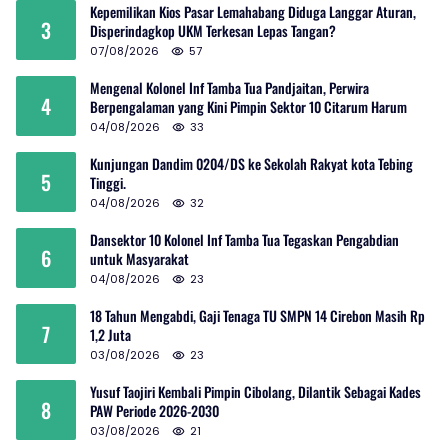
Kepemilikan Kios Pasar Lemahabang Diduga Langgar Aturan,
3
Disperindagkop UKM Terkesan Lepas Tangan?
07/08/2026
57
Mengenal Kolonel Inf Tamba Tua Pandjaitan, Perwira
4
Berpengalaman yang Kini Pimpin Sektor 10 Citarum Harum
04/08/2026
33
Kunjungan Dandim 0204/DS ke Sekolah Rakyat kota Tebing
5
Tinggi.
04/08/2026
32
Dansektor 10 Kolonel Inf Tamba Tua Tegaskan Pengabdian
6
untuk Masyarakat
04/08/2026
23
18 Tahun Mengabdi, Gaji Tenaga TU SMPN 14 Cirebon Masih Rp
7
1,2 Juta
03/08/2026
23
Yusuf Taojiri Kembali Pimpin Cibolang, Dilantik Sebagai Kades
8
PAW Periode 2026-2030
03/08/2026
21