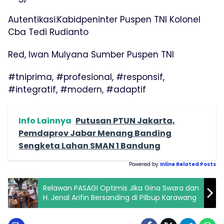
Autentikasi:Kabidpeninter Puspen TNI Kolonel
Cba Tedi Rudianto
Red, Iwan Mulyana Sumber Puspen TNI
#tniprima, #profesional, #responsif,
#integratif, #modern, #adaptif
Info Lainnya
Putusan PTUN Jakarta,
Pemdaprov Jabar Menang Banding
Sengketa Lahan SMAN 1 Bandung
Powered by
Inline Related Posts
Relawan PASAGI Optimis Jika Gina Swara dan
H. Jenal Arifin Bersanding di Pilbup Karawang