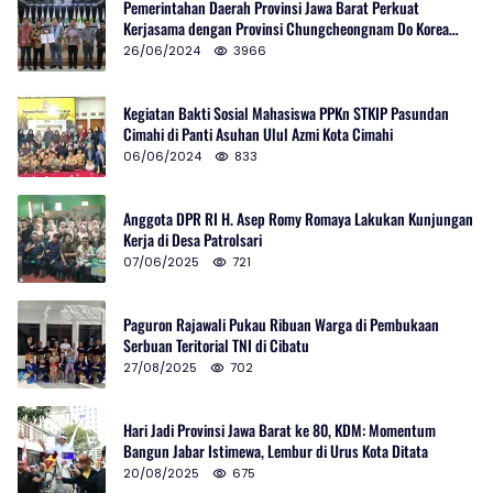
Pemerintahan Daerah Provinsi Jawa Barat Perkuat
Kerjasama dengan Provinsi Chungcheongnam Do Korea
Selatan
26/06/2024
3966
Kegiatan Bakti Sosial Mahasiswa PPKn STKIP Pasundan
Cimahi di Panti Asuhan Ulul Azmi Kota Cimahi
06/06/2024
833
Anggota DPR RI H. Asep Romy Romaya Lakukan Kunjungan
Kerja di Desa Patrolsari
07/06/2025
721
Paguron Rajawali Pukau Ribuan Warga di Pembukaan
Serbuan Teritorial TNI di Cibatu
27/08/2025
702
Hari Jadi Provinsi Jawa Barat ke 80, KDM: Momentum
Bangun Jabar Istimewa, Lembur di Urus Kota Ditata
20/08/2025
675