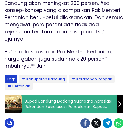
Bandung akan meningkat 200 persen. Asal
konsep-konsep yang disampaikan Pak Menteri
Pertanian betul-betul dilaksanakan. Dan semua
mengawal para petani dan tidak ada
kejenuhan terutama dari hasil produksi,”
ujarnya.
Bu”Ini ada solusi dari Pak Menteri Pertanian,
harga gabah juga sudah naik 20 persen,”
imbuhnya.** Jun
Tag:
Kabupaten Bandung
Ketahanan Pangan
Pertanian
Bupati Bandung Dadang Supriatna Apresiasi
Rakor dan Sosialosasi Pencalonan Bupati
Jalur Perseorangan di Pilkada 2024