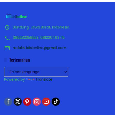
Bandung, Jawa Barat, Indonesia
085282358553; 081220463715
redaksi.idisionline@gmail.com
Terjemahan
Powered by
Translate