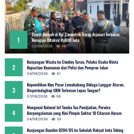
Empat Rumah di Kp. Cimentrik Baros Arjasari Terbakar,
1
Kerugian Ditaksir Rp600 Juta
03/08/2026
74
Kunjungan Wisata ke Ciwidey Turun, Pelaku Usaha Minta
2
Kepastian Keamanan dari Polisi dan Pemprov Jabar
04/08/2026
61
Kepemilikan Kios Pasar Lemahabang Diduga Langgar Aturan,
3
Disperindagkop UKM Terkesan Lepas Tangan?
07/08/2026
58
Mengenal Kolonel Inf Tamba Tua Pandjaitan, Perwira
4
Berpengalaman yang Kini Pimpin Sektor 10 Citarum Harum
04/08/2026
33
Kunjungan Dandim 0204/DS ke Sekolah Rakyat kota Tebing