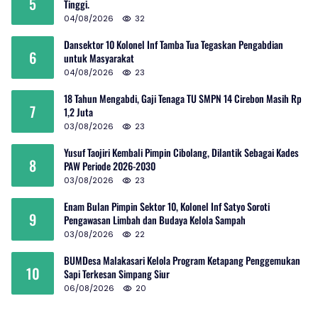
5
Tinggi.
04/08/2026
32
Dansektor 10 Kolonel Inf Tamba Tua Tegaskan Pengabdian
6
untuk Masyarakat
04/08/2026
23
18 Tahun Mengabdi, Gaji Tenaga TU SMPN 14 Cirebon Masih Rp
7
1,2 Juta
03/08/2026
23
Yusuf Taojiri Kembali Pimpin Cibolang, Dilantik Sebagai Kades
8
PAW Periode 2026-2030
03/08/2026
23
Enam Bulan Pimpin Sektor 10, Kolonel Inf Satyo Soroti
9
Pengawasan Limbah dan Budaya Kelola Sampah
03/08/2026
22
BUMDesa Malakasari Kelola Program Ketapang Penggemukan
10
Sapi Terkesan Simpang Siur
06/08/2026
20