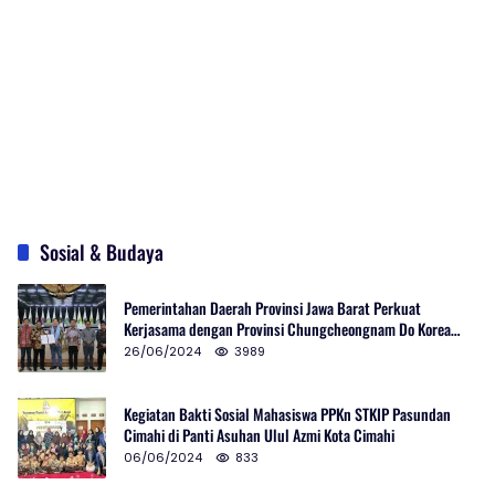
Sosial & Budaya
Pemerintahan Daerah Provinsi Jawa Barat Perkuat
Kerjasama dengan Provinsi Chungcheongnam Do Korea
Selatan
26/06/2024
3989
Kegiatan Bakti Sosial Mahasiswa PPKn STKIP Pasundan
Cimahi di Panti Asuhan Ulul Azmi Kota Cimahi
06/06/2024
833