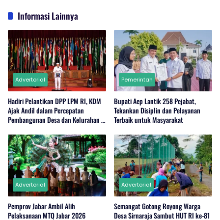
Informasi Lainnya
Advertorial
Pemerintah
Hadiri Pelantikan DPP LPM RI, KDM
Bupati Aep Lantik 258 Pejabat,
Ajak Andil dalam Percepatan
Tekankan Disiplin dan Pelayanan
Pembangunan Desa dan Kelurahan di
Terbaik untuk Masyarakat
Jabar
Advertorial
Advertorial
Pemprov Jabar Ambil Alih
Semangat Gotong Royong Warga
Pelaksanaan MTQ Jabar 2026
Desa Sirnaraja Sambut HUT RI ke-81