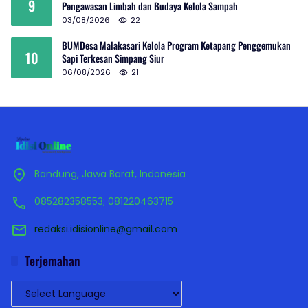
9
Pengawasan Limbah dan Budaya Kelola Sampah
03/08/2026
22
BUMDesa Malakasari Kelola Program Ketapang Penggemukan
10
Sapi Terkesan Simpang Siur
06/08/2026
21
Bandung, Jawa Barat, Indonesia
085282358553; 081220463715
redaksi.idisionline@gmail.com
Terjemahan