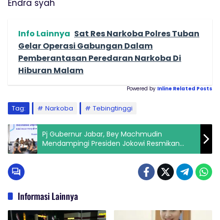
Endra syah
Info Lainnya
Sat Res Narkoba Polres Tuban
Gelar Operasi Gabungan Dalam
Pemberantasan Peredaran Narkoba Di
Hiburan Malam
Powered by
Inline Related Posts
Tag:
Narkoba
Tebingtinggi
Pj Gubernur Jabar, Bey Machmudin
Mendampingi Presiden Jokowi Resmikan
Indonesia Digital Test House
Informasi Lainnya