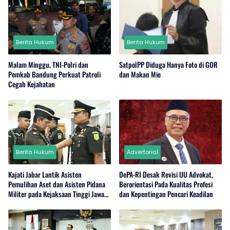
Berita Hukum
Berita Hukum
Malam Minggu, TNI-Polri dan
SatpolPP Diduga Hanya Foto di GOR
Pemkab Bandung Perkuat Patroli
dan Makan Mie
Cegah Kejahatan
Berita Hukum
Advertorial
Kajati Jabar Lantik Asisten
DePA-RI Desak Revisi UU Advokat,
Pemulihan Aset dan Asisten Pidana
Berorientasi Pada Kualitas Profesi
Militer pada Kejaksaan Tinggi Jawa
dan Kepentingan Pencari Keadilan
Barat