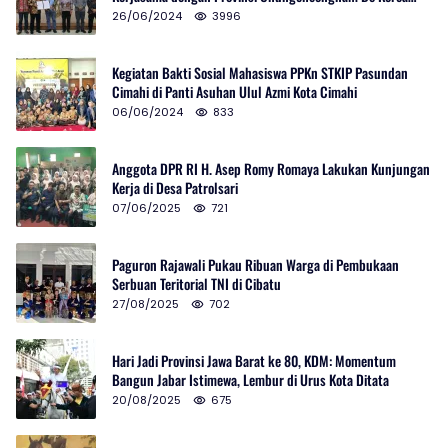
Selatan
26/06/2024
3996
Kegiatan Bakti Sosial Mahasiswa PPKn STKIP Pasundan
Cimahi di Panti Asuhan Ulul Azmi Kota Cimahi
06/06/2024
833
Anggota DPR RI H. Asep Romy Romaya Lakukan Kunjungan
Kerja di Desa Patrolsari
07/06/2025
721
Paguron Rajawali Pukau Ribuan Warga di Pembukaan
Serbuan Teritorial TNI di Cibatu
27/08/2025
702
Hari Jadi Provinsi Jawa Barat ke 80, KDM: Momentum
Bangun Jabar Istimewa, Lembur di Urus Kota Ditata
20/08/2025
675