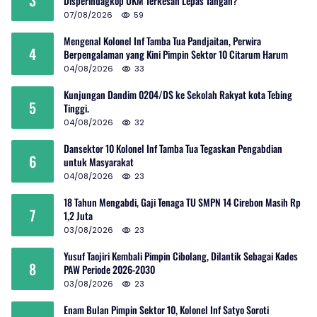
Disperindagkop UKM Terkesan Lepas Tangan?
07/08/2026
59
Mengenal Kolonel Inf Tamba Tua Pandjaitan, Perwira
4
Berpengalaman yang Kini Pimpin Sektor 10 Citarum Harum
04/08/2026
33
Kunjungan Dandim 0204/DS ke Sekolah Rakyat kota Tebing
5
Tinggi.
04/08/2026
32
Dansektor 10 Kolonel Inf Tamba Tua Tegaskan Pengabdian
6
untuk Masyarakat
04/08/2026
23
18 Tahun Mengabdi, Gaji Tenaga TU SMPN 14 Cirebon Masih Rp
7
1,2 Juta
03/08/2026
23
Yusuf Taojiri Kembali Pimpin Cibolang, Dilantik Sebagai Kades
8
PAW Periode 2026-2030
03/08/2026
23
Enam Bulan Pimpin Sektor 10, Kolonel Inf Satyo Soroti