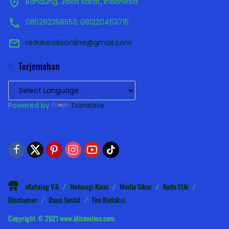
Bandung, Jawa Barat, Indonesia
085282358553; 081220463715
redaksi.idisionline@gmail.com
Terjemahan
Powered by
Translate
eKatalog V.6
Hubungi Kami
Media Siber
Kode Etik
Disclaimer
Dana Sosial
Tim Redaksi
Copyright © 2021 www.idisionline.com