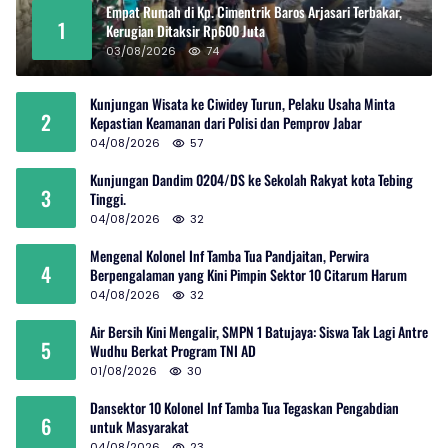
Empat Rumah di Kp. Cimentrik Baros Arjasari Terbakar,
1
Kerugian Ditaksir Rp600 Juta
03/08/2026
74
Kunjungan Wisata ke Ciwidey Turun, Pelaku Usaha Minta
2
Kepastian Keamanan dari Polisi dan Pemprov Jabar
04/08/2026
57
Kunjungan Dandim 0204/DS ke Sekolah Rakyat kota Tebing
3
Tinggi.
04/08/2026
32
Mengenal Kolonel Inf Tamba Tua Pandjaitan, Perwira
4
Berpengalaman yang Kini Pimpin Sektor 10 Citarum Harum
04/08/2026
32
Air Bersih Kini Mengalir, SMPN 1 Batujaya: Siswa Tak Lagi Antre
5
Wudhu Berkat Program TNI AD
01/08/2026
30
Dansektor 10 Kolonel Inf Tamba Tua Tegaskan Pengabdian
6
untuk Masyarakat
04/08/2026
23