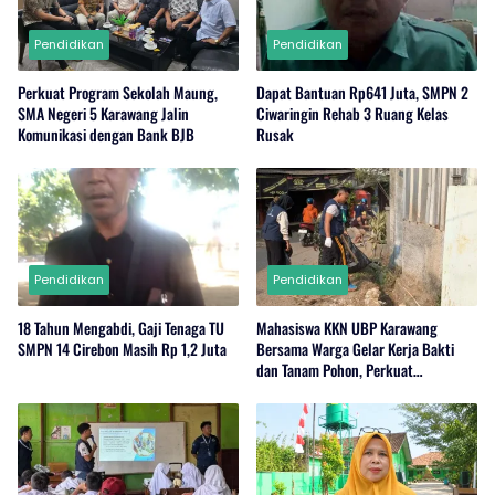
Pendidikan
Pendidikan
Perkuat Program Sekolah Maung,
Dapat Bantuan Rp641 Juta, SMPN 2
SMA Negeri 5 Karawang Jalin
Ciwaringin Rehab 3 Ruang Kelas
Komunikasi dengan Bank BJB
Rusak
Pendidikan
Pendidikan
18 Tahun Mengabdi, Gaji Tenaga TU
Mahasiswa KKN UBP Karawang
SMPN 14 Cirebon Masih Rp 1,2 Juta
Bersama Warga Gelar Kerja Bakti
dan Tanam Pohon, Perkuat
Kepedulian Lingkungan di Wanajaya