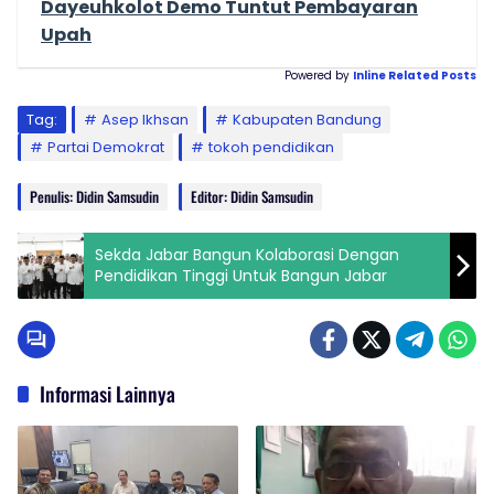
Dayeuhkolot Demo Tuntut Pembayaran
Upah
Powered by
Inline Related Posts
Tag:
Asep Ikhsan
Kabupaten Bandung
Partai Demokrat
tokoh pendidikan
Penulis: Didin Samsudin
Editor: Didin Samsudin
Sekda Jabar Bangun Kolaborasi Dengan
Pendidikan Tinggi Untuk Bangun Jabar
Informasi Lainnya