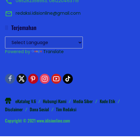
085282358553; 081220463715
redaksi.idisionline@gmail.com
Terjemahan
Powered by
Translate
eKatalog V.6
Hubungi Kami
Media Siber
Kode Etik
Disclaimer
Dana Sosial
Tim Redaksi
Copyright © 2021 www.idisionline.com