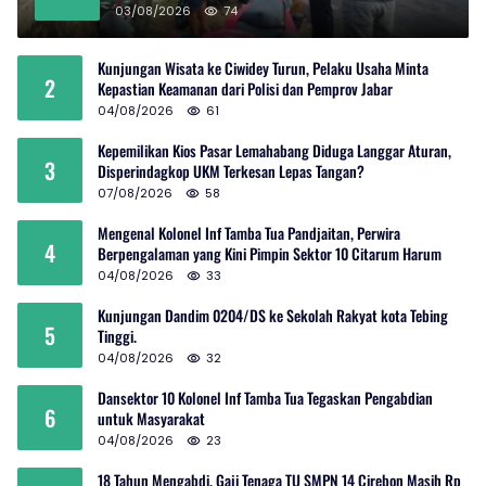
03/08/2026
74
Kunjungan Wisata ke Ciwidey Turun, Pelaku Usaha Minta
2
Kepastian Keamanan dari Polisi dan Pemprov Jabar
04/08/2026
61
Kepemilikan Kios Pasar Lemahabang Diduga Langgar Aturan,
3
Disperindagkop UKM Terkesan Lepas Tangan?
07/08/2026
58
Mengenal Kolonel Inf Tamba Tua Pandjaitan, Perwira
4
Berpengalaman yang Kini Pimpin Sektor 10 Citarum Harum
04/08/2026
33
Kunjungan Dandim 0204/DS ke Sekolah Rakyat kota Tebing
5
Tinggi.
04/08/2026
32
Dansektor 10 Kolonel Inf Tamba Tua Tegaskan Pengabdian
6
untuk Masyarakat
04/08/2026
23
18 Tahun Mengabdi, Gaji Tenaga TU SMPN 14 Cirebon Masih Rp