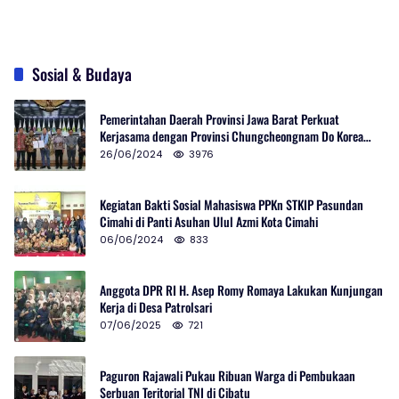
Sosial & Budaya
Pemerintahan Daerah Provinsi Jawa Barat Perkuat
Kerjasama dengan Provinsi Chungcheongnam Do Korea
Selatan
26/06/2024
3976
Kegiatan Bakti Sosial Mahasiswa PPKn STKIP Pasundan
Cimahi di Panti Asuhan Ulul Azmi Kota Cimahi
06/06/2024
833
Anggota DPR RI H. Asep Romy Romaya Lakukan Kunjungan
Kerja di Desa Patrolsari
07/06/2025
721
Paguron Rajawali Pukau Ribuan Warga di Pembukaan
Serbuan Teritorial TNI di Cibatu