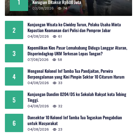
1
Kerugian Ditaksir Rp600 Juta
03/08/2026
74
Kunjungan Wisata ke Ciwidey Turun, Pelaku Usaha Minta
2
Kepastian Keamanan dari Polisi dan Pemprov Jabar
04/08/2026
61
Kepemilikan Kios Pasar Lemahabang Diduga Langgar Aturan,
3
Disperindagkop UKM Terkesan Lepas Tangan?
07/08/2026
58
Mengenal Kolonel Inf Tamba Tua Pandjaitan, Perwira
4
Berpengalaman yang Kini Pimpin Sektor 10 Citarum Harum
04/08/2026
33
Kunjungan Dandim 0204/DS ke Sekolah Rakyat kota Tebing
5
Tinggi.
04/08/2026
32
Dansektor 10 Kolonel Inf Tamba Tua Tegaskan Pengabdian
6
untuk Masyarakat
04/08/2026
23