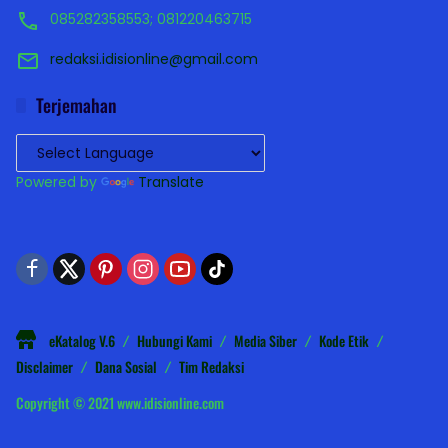
085282358553; 081220463715
redaksi.idisionline@gmail.com
Terjemahan
Powered by
Translate
eKatalog V.6
Hubungi Kami
Media Siber
Kode Etik
Disclaimer
Dana Sosial
Tim Redaksi
Copyright © 2021 www.idisionline.com