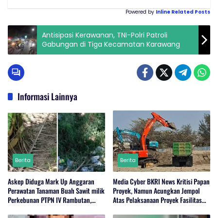
Powered by
Inline Related Posts
Antisipasi Kerawanan, TNI-Polri Patroli
Gabungan di Tiga Kecamatan Karawang
Informasi Lainnya
Berita
Berita
Askep Diduga Mark Up Anggaran
Media Cyber BKRI News Kritisi Papan
Perawatan Tanaman Buah Sawit milik
Proyek, Namun Acungkan Jempol
Perkebunan PTPN IV Rambutan,
Atas Pelaksanaan Proyek Fasilitas
Regional I, Serdang Bedagai.
Perairan (Kolam Labuh) PP Jayanti