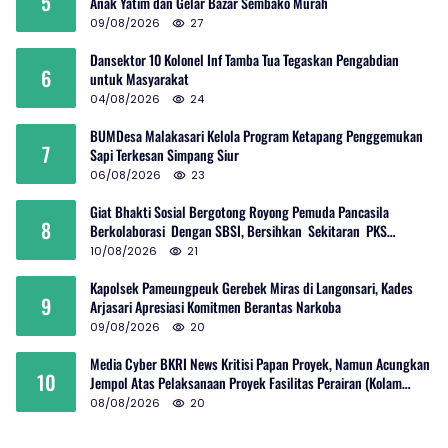
5
Anak Yatim dan Gelar Bazar Sembako Murah
09/08/2026
27
Dansektor 10 Kolonel Inf Tamba Tua Tegaskan Pengabdian
6
untuk Masyarakat
04/08/2026
24
BUMDesa Malakasari Kelola Program Ketapang Penggemukan
7
Sapi Terkesan Simpang Siur
06/08/2026
23
Giat Bhakti Sosial Bergotong Royong Pemuda Pancasila
8
Berkolaborasi Dengan SBSI, Bersihkan Sekitaran PKS
Rambutan Dan Jalan Umum
10/08/2026
21
Kapolsek Pameungpeuk Gerebek Miras di Langonsari, Kades
9
Arjasari Apresiasi Komitmen Berantas Narkoba
09/08/2026
20
Media Cyber BKRI News Kritisi Papan Proyek, Namun Acungkan
10
Jempol Atas Pelaksanaan Proyek Fasilitas Perairan (Kolam
Labuh) PP Jayanti
08/08/2026
20