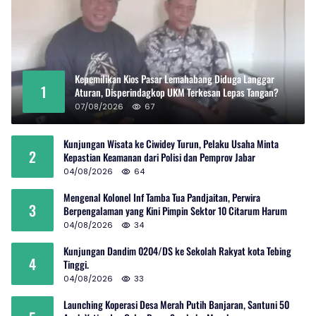
Kepemilikan Kios Pasar Lemahabang Diduga Langgar
1
Aturan, Disperindagkop UKM Terkesan Lepas Tangan?
07/08/2026
67
Kunjungan Wisata ke Ciwidey Turun, Pelaku Usaha Minta
2
Kepastian Keamanan dari Polisi dan Pemprov Jabar
04/08/2026
64
Mengenal Kolonel Inf Tamba Tua Pandjaitan, Perwira
3
Berpengalaman yang Kini Pimpin Sektor 10 Citarum Harum
04/08/2026
34
Kunjungan Dandim 0204/DS ke Sekolah Rakyat kota Tebing
4
Tinggi.
04/08/2026
33
Launching Koperasi Desa Merah Putih Banjaran, Santuni 50