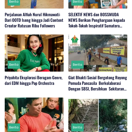
Berita
Berita
Perjalanan Alfiah Nurul Hikmawati:
SELEKTIF NEWS dan BOSSMUDA
Dari OOTD Iseng hingga Jadi Content
NEWS Berikan Penghargaan kepada
Creator Ratusan Ribu Followers
Tokoh-Tokoh Inspiratif Sumatera
Utara
Berita
Berita
Priyahita Eksplorasi Beragam Genre,
Giat Bhakti Sosial Bergotong Royong
dari EDM hingga Pop Orchestra
Pemuda Pancasila Berkolaborasi
Dengan SBSI, Bersihkan Sekitaran
PKS Rambutan Dan Jalan Umum
Berita
Berita