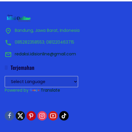
Bandung, Jawa Barat, Indonesia
085282358553; 081220463715
redaksi.idisionline@gmail.com
Terjemahan
Powered by
Translate