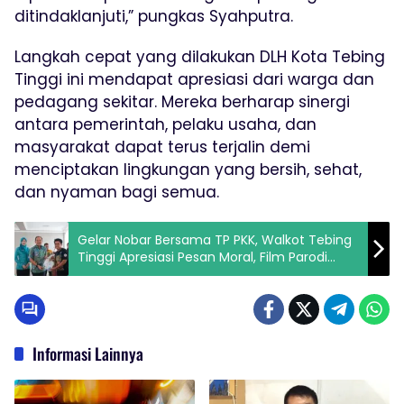
ditindaklanjuti,” pungkas Syahputra.
Langkah cepat yang dilakukan DLH Kota Tebing
Tinggi ini mendapat apresiasi dari warga dan
pedagang sekitar. Mereka berharap sinergi
antara pemerintah, pelaku usaha, dan
masyarakat dapat terus terjalin demi
menciptakan lingkungan yang bersih, sehat,
dan nyaman bagi semua.
Gelar Nobar Bersama TP PKK, Walkot Tebing
Tinggi Apresiasi Pesan Moral, Film Parodi
Edukatif “Kampung Tak Jadi Runtuh “
Informasi Lainnya