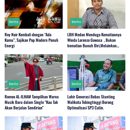
Berita
Berita
Roy Nair Kembali dengan “Ada
LBH Medan Menduga Kematiannya
Kamu”, Sajikan Pop Modern Penuh
Winda Lorenzo Gowasa , Bukan
Energi
kematian Bunuh Diri,Melainkan
Adanya Dugaan Tindak Pidana.
Berita
Berita
Romeo AL-ILHAM Tampilkan Warna
Lahir Generasi Bebas Stunting
Musik Baru dalam Single “Kau Tak
Walikota Tebingtinggi Borong
Akan Berjalan Sendirian”
Optimalisasi SP3 Catin.