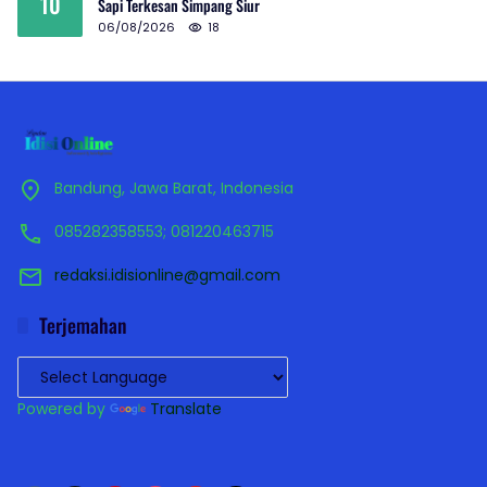
10
Sapi Terkesan Simpang Siur
06/08/2026
18
Bandung, Jawa Barat, Indonesia
085282358553; 081220463715
redaksi.idisionline@gmail.com
Terjemahan
Powered by
Translate