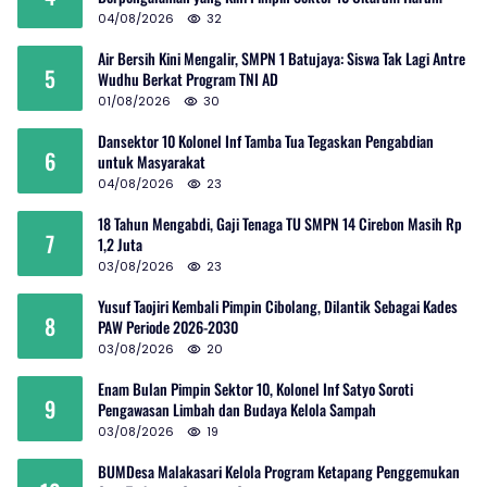
04/08/2026
32
Air Bersih Kini Mengalir, SMPN 1 Batujaya: Siswa Tak Lagi Antre
5
Wudhu Berkat Program TNI AD
01/08/2026
30
Dansektor 10 Kolonel Inf Tamba Tua Tegaskan Pengabdian
6
untuk Masyarakat
04/08/2026
23
18 Tahun Mengabdi, Gaji Tenaga TU SMPN 14 Cirebon Masih Rp
7
1,2 Juta
03/08/2026
23
Yusuf Taojiri Kembali Pimpin Cibolang, Dilantik Sebagai Kades
8
PAW Periode 2026-2030
03/08/2026
20
Enam Bulan Pimpin Sektor 10, Kolonel Inf Satyo Soroti
9
Pengawasan Limbah dan Budaya Kelola Sampah
03/08/2026
19
BUMDesa Malakasari Kelola Program Ketapang Penggemukan