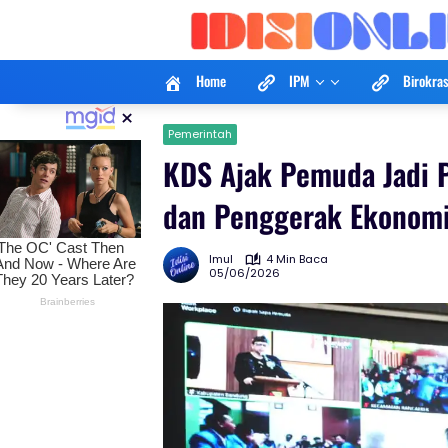
Langsung
ke
konten
Home
IPM
Birokras
×
Pemerintah
KDS Ajak Pemuda Jadi 
dan Penggerak Ekonom
Imul
4 Min Baca
05/06/2026