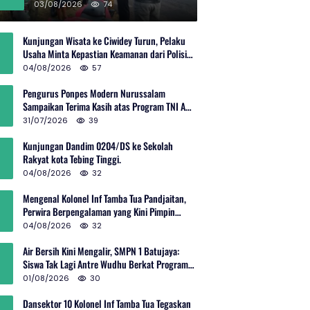
Rp600 Juta
03/08/2026
74
Kunjungan Wisata ke Ciwidey Turun, Pelaku
Usaha Minta Kepastian Keamanan dari Polisi
dan Pemprov Jabar
04/08/2026
57
Pengurus Ponpes Modern Nurussalam
Sampaikan Terima Kasih atas Program TNI AD
Manunggal Air
31/07/2026
39
Kunjungan Dandim 0204/DS ke Sekolah
Rakyat kota Tebing Tinggi.
04/08/2026
32
Mengenal Kolonel Inf Tamba Tua Pandjaitan,
Perwira Berpengalaman yang Kini Pimpin
Sektor 10 Citarum Harum
04/08/2026
32
Air Bersih Kini Mengalir, SMPN 1 Batujaya:
Siswa Tak Lagi Antre Wudhu Berkat Program
TNI AD
01/08/2026
30
Dansektor 10 Kolonel Inf Tamba Tua Tegaskan