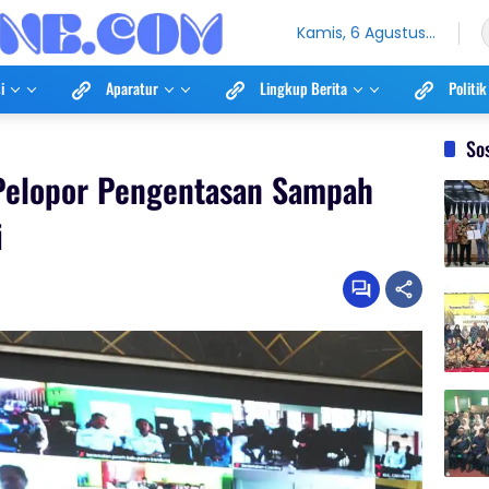
Kamis, 6 Agustus
2026
i
Aparatur
Lingkup Berita
Politik
So
Pelopor Pengentasan Sampah
i