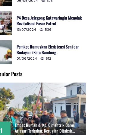
2024 di Gedung Teater Tertutup
06/05/2024
575
P4 Desa Jelegong Kutawaringin Menolak
Revitalisasi Pasar Patrol
13/07/2024
536
Pemkot Rumuskan Eksistensi Seni dan
Budaya di Kota Bandung
01/06/2024
512
pular Posts
Empat Rumah di Kp. Cimentrik Baros
1
Arjasari Terbakar, Kerugian Ditaksir