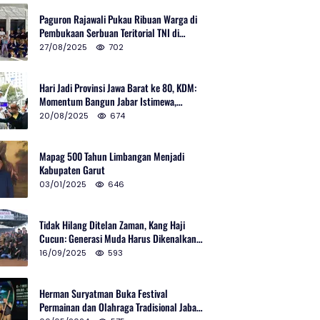
Paguron Rajawali Pukau Ribuan Warga di
Pembukaan Serbuan Teritorial TNI di
Cibatu
27/08/2025
702
Hari Jadi Provinsi Jawa Barat ke 80, KDM:
Momentum Bangun Jabar Istimewa,
Lembur di Urus Kota Ditata
20/08/2025
674
Mapag 500 Tahun Limbangan Menjadi
Kabupaten Garut
03/01/2025
646
Tidak Hilang Ditelan Zaman, Kang Haji
Cucun: Generasi Muda Harus Dikenalkan
Pencak Silat
16/09/2025
593
Herman Suryatman Buka Festival
Permainan dan Olahraga Tradisional Jabar