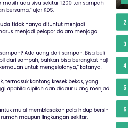
ga masih ada sisa sekitar 1.200 ton sampah
an bersama,” ujar KDS.
2
 muda tidak hanya dituntut menjadi
 harus menjadi pelopor dalam menjaga
3
 sampah? Ada uang dari sampah. Bisa beli
bil dari sampah, bahkan bisa berangkat haji
4
 kemauan untuk mengelolanya,” katanya.
k, termasuk kantong kresek bekas, yang
5
ggi apabila dipilah dan didaur ulang menjadi
6
ntuk mulai membiasakan pola hidup bersih
 rumah maupun lingkungan sekitar.