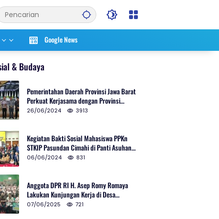
Google News
sial & Budaya
Pemerintahan Daerah Provinsi Jawa Barat
Perkuat Kerjasama dengan Provinsi
Chungcheongnam Do Korea Selatan
26/06/2024
3913
Kegiatan Bakti Sosial Mahasiswa PPKn
STKIP Pasundan Cimahi di Panti Asuhan
Ulul Azmi Kota Cimahi
06/06/2024
831
Anggota DPR RI H. Asep Romy Romaya
Lakukan Kunjungan Kerja di Desa
Patrolsari
07/06/2025
721