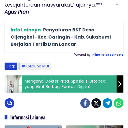
kesejahteraan masyarakat,” ujarnya.*** –
Agus Pren
Info Lainnya
Penyaluran BST Desa
Cijengkol -Kec. Caringin - Kab. Sukabumi
Berjalan Tertib Dan Lancar
Powered by
Inline Related Posts
Tag:
Gedung MUI
Mengenal Dokter Priza, Spesialis Ortopedi
yang Aktif Berbagi Edukasi Digital
Informasi Lainnya