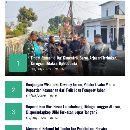
Empat Rumah di Kp. Cimentrik Baros Arjasari Terbakar,
1
Kerugian Ditaksir Rp600 Juta
03/08/2026
74
Kunjungan Wisata ke Ciwidey Turun, Pelaku Usaha Minta
2
Kepastian Keamanan dari Polisi dan Pemprov Jabar
04/08/2026
61
Kepemilikan Kios Pasar Lemahabang Diduga Langgar Aturan,
3
Disperindagkop UKM Terkesan Lepas Tangan?
07/08/2026
57
Mengenal Kolonel Inf Tamba Tua Pandjaitan, Perwira