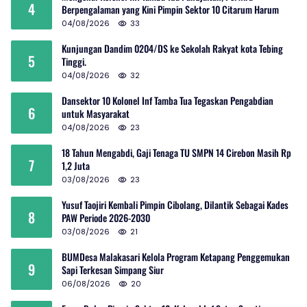
4
Berpengalaman yang Kini Pimpin Sektor 10 Citarum Harum
04/08/2026
33
Kunjungan Dandim 0204/DS ke Sekolah Rakyat kota Tebing
5
Tinggi.
04/08/2026
32
Dansektor 10 Kolonel Inf Tamba Tua Tegaskan Pengabdian
6
untuk Masyarakat
04/08/2026
23
18 Tahun Mengabdi, Gaji Tenaga TU SMPN 14 Cirebon Masih Rp
7
1,2 Juta
03/08/2026
23
Yusuf Taojiri Kembali Pimpin Cibolang, Dilantik Sebagai Kades
8
PAW Periode 2026-2030
03/08/2026
21
BUMDesa Malakasari Kelola Program Ketapang Penggemukan
9
Sapi Terkesan Simpang Siur
06/08/2026
20