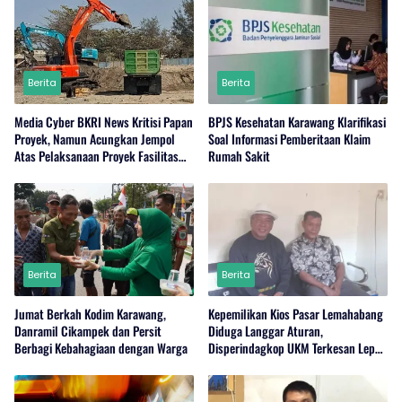
Berita
Berita
Media Cyber BKRI News Kritisi Papan
BPJS Kesehatan Karawang Klarifikasi
Proyek, Namun Acungkan Jempol
Soal Informasi Pemberitaan Klaim
Atas Pelaksanaan Proyek Fasilitas
Rumah Sakit
Perairan (Kolam Labuh) PP Jayanti
Berita
Berita
Jumat Berkah Kodim Karawang,
Kepemilikan Kios Pasar Lemahabang
Danramil Cikampek dan Persit
Diduga Langgar Aturan,
Berbagi Kebahagiaan dengan Warga
Disperindagkop UKM Terkesan Lepas
Tangan?