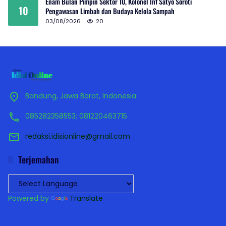
Enam Bulan Pimpin Sektor 10, Kolonel Inf Satyo Soroti
10
Pengawasan Limbah dan Budaya Kelola Sampah
03/08/2026
20
Bandung, Jawa Barat, Indonesia
085282358553; 081220463715
redaksi.idisionline@gmail.com
Terjemahan
Powered by
Translate