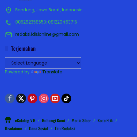
Bandung, Jawa Barat, Indonesia
085282358553; 081220463715
redaksi.idisionline@gmail.com
Terjemahan
Powered by
Translate
eKatalog V.6
Hubungi Kami
Media Siber
Kode Etik
Disclaimer
Dana Sosial
Tim Redaksi