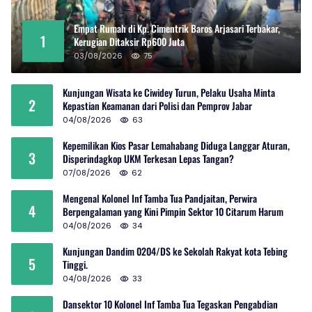
Empat Rumah di Kp. Cimentrik Baros Arjasari Terbakar,
1
Kerugian Ditaksir Rp600 Juta
03/08/2026
75
Kunjungan Wisata ke Ciwidey Turun, Pelaku Usaha Minta
2
Kepastian Keamanan dari Polisi dan Pemprov Jabar
04/08/2026
63
Kepemilikan Kios Pasar Lemahabang Diduga Langgar Aturan,
3
Disperindagkop UKM Terkesan Lepas Tangan?
07/08/2026
62
Mengenal Kolonel Inf Tamba Tua Pandjaitan, Perwira
4
Berpengalaman yang Kini Pimpin Sektor 10 Citarum Harum
04/08/2026
34
Kunjungan Dandim 0204/DS ke Sekolah Rakyat kota Tebing
5
Tinggi.
04/08/2026
33
Dansektor 10 Kolonel Inf Tamba Tua Tegaskan Pengabdian