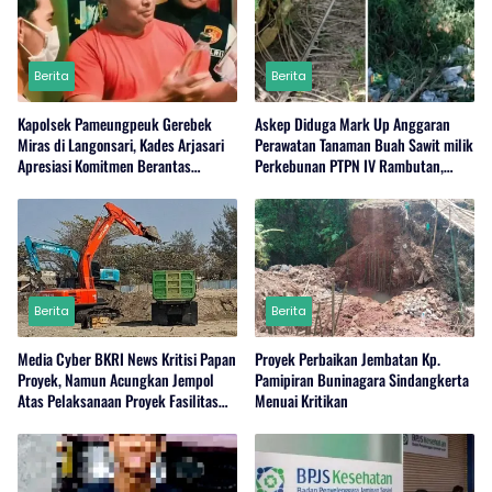
Berita
Berita
Kapolsek Pameungpeuk Gerebek
Askep Diduga Mark Up Anggaran
Miras di Langonsari, Kades Arjasari
Perawatan Tanaman Buah Sawit milik
Apresiasi Komitmen Berantas
Perkebunan PTPN IV Rambutan,
Narkoba
Regional I, Serdang Bedagai
Berita
Berita
Media Cyber BKRI News Kritisi Papan
Proyek Perbaikan Jembatan Kp.
Proyek, Namun Acungkan Jempol
Pamipiran Buninagara Sindangkerta
Atas Pelaksanaan Proyek Fasilitas
Menuai Kritikan
Perairan (Kolam Labuh) PP Jayanti