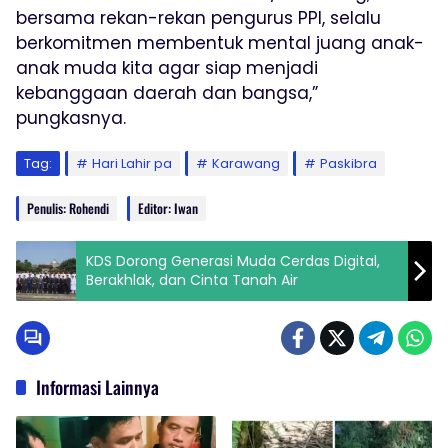
bersama rekan-rekan pengurus PPI, selalu
berkomitmen membentuk mental juang anak-
anak muda kita agar siap menjadi
kebanggaan daerah dan bangsa,”
pungkasnya.
Tag:
Hari Lahir pa
Karawang
Paskibra
Penulis: Rohendi
Editor: Iwan
KDS Dorong Generasi Muda Cerdas Digital,
Berakhlak, dan Cinta Tanah Air
Informasi Lainnya